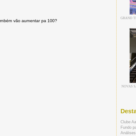
GRAND TH
 também vão aumentar pa 100?
NOVAS S
Dest
Clube A
Fundo p
Análises