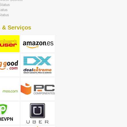
Status
tatus
tatus
 & Serviços