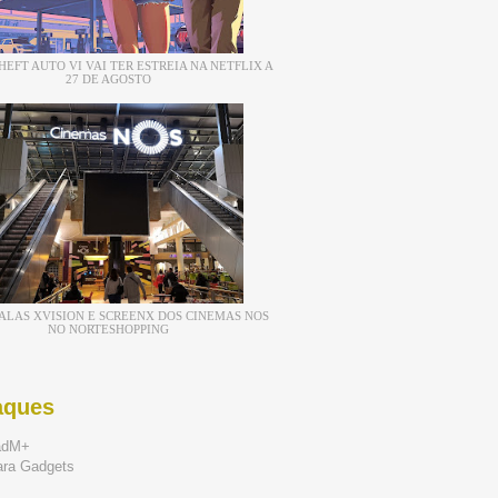
EFT AUTO VI VAI TER ESTREIA NA NETFLIX A
27 DE AGOSTO
ALAS XVISION E SCREENX DOS CINEMAS NOS
NO NORTESHOPPING
aques
adM+
ara Gadgets