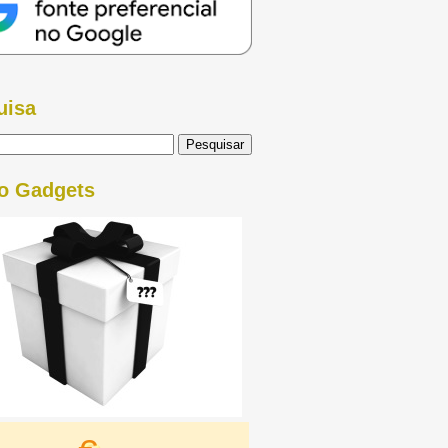
uisa
o Gadgets