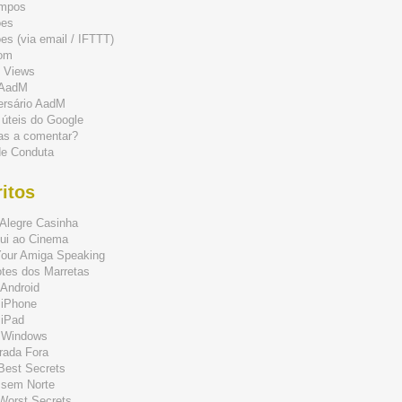
mpos
ões
s (via email / IFTTT)
om
 Views
 AadM
ersário AadM
 úteis do Google
as a comentar?
de Conduta
itos
Alegre Casinha
ui ao Cinema
Your Amiga Speaking
tes dos Marretas
Android
 iPhone
 iPad
 Windows
rada Fora
 Best Secrets
 sem Norte
 Worst Secrets