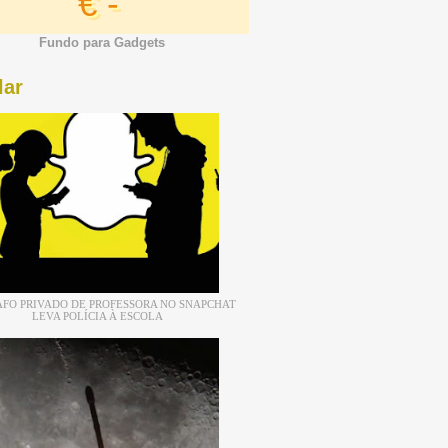
€ -
Fundo para Gadgets
lar
FO PRIVADO DE PROFESSORA NO SNAPCHAT
LEVA POLÍCIA À ESCOLA