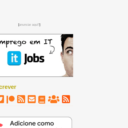
[
anunciar aqui?
]
crever