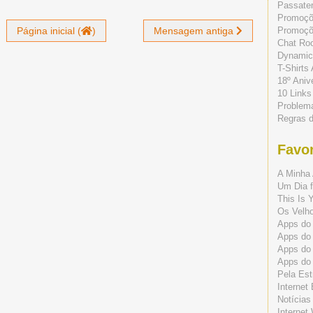
Passate
Promoç
Promoçõe
Página inicial (
)
Mensagem antiga
Chat Ro
Dynamic
T-Shirts
18º Aniv
10 Links
Problem
Regras 
Favor
A Minha 
Um Dia f
This Is 
Os Velho
Apps do 
Apps do
Apps do
Apps do
Pela Est
Internet
Notícias
Internet