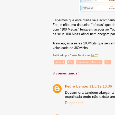
Espermos que esta oferta seja acompanha
Zon, e não uma daquelas "ofertas" que de
com "100 Megas" tentarem aceder ao YouT
os seus 100 Mbits afinal nem chegam par
A excepção a estes 100Mbits que servem 
velocidade de 360Mbits.
Publicado por
Carlos Martins
às
10:07
Internet
IRIS
Operadores Internet
Zon
8 comentários:
Pedro Lemos
11/8/12 13:36
Deviam era também alargar a co
espalhada onde não existe um 
Responder