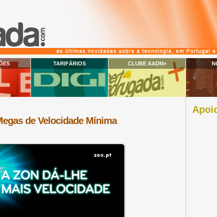
ÕES
TARIFÁRIOS
CLUBE AADM+
N
Apoio
 Megas de Velocidade Mínima