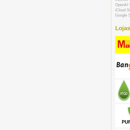
OpenAI 
iCloud S
Google S
Lojas