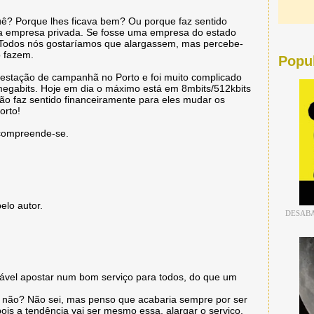
ê? Porque lhes ficava bem? Ou porque faz sentido
 empresa privada. Se fosse uma empresa do estado
. Todos nós gostaríamos que alargassem, mas percebe-
o fazem.
Popu
estação de campanhã no Porto e foi muito complicado
megabits. Hoje em dia o máximo está em 8mbits/512kbits
o faz sentido financeiramente para eles mudar os
orto!
 compreende-se.
elo autor.
DESABA
iável apostar num bom serviço para todos, do que um
u não? Não sei, mas penso que acabaria sempre por ser
ois a tendência vai ser mesmo essa, alargar o serviço.