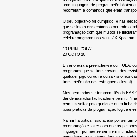
uma linguagem de programação básica que
recorreram a comandos que eram transpos
O seu objectivo foi cumprido, e nas déc
que se foram disseminando por todo o lad
programação com que muitos se iniciara
célebre programa nos seus ZX Spectrum:
10 PRINT "OLA"
20 GOTO 10
E ver o ecrã a preencher-se com OLA, ou 
programas que se transcreviam das revis
qualquer jogo ou outra coisa - isto nos c
transcrição não nos estragava a festa!)
Mas nem todos se tornaram fãs do BASIC.
dar demasiadas facilidades e permitir "
permitia saltar para qualquer outra linh
boas práticas da programação lógica e e
Na minha óptica, isso acaba por ser um p
programação e fazer com que as pessoas
linguagem por não se sentirem intimidadas
aprenderem as melhores formas de a utili