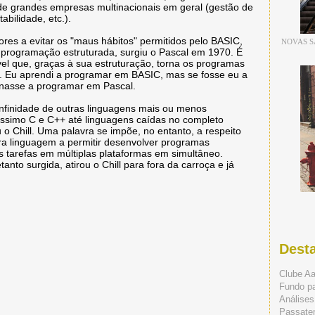
de grandes empresas multinacionais em geral (gestão de
tabilidade, etc.).
ores a evitar os "maus hábitos" permitidos pelo BASIC,
NOVAS S
a programação estruturada, surgiu o Pascal em 1970. É
vel que, graças à sua estruturação, torna os programas
eis. Eu aprendi a programar em BASIC, mas se fosse eu a
nasse a programar em Pascal.
 infinidade de outras linguagens mais ou menos
íssimo C e C++ até linguagens caídas no completo
 Chill. Uma palavra se impõe, no entanto, a respeito
eira linguagem a permitir desenvolver programas
s tarefas em múltiplas plataformas em simultâneo.
nto surgida, atirou o Chill para fora da carroça e já
Dest
Clube A
Fundo p
Análises
Passate