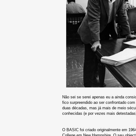
Não sei se serei apenas eu a ainda consi
fico surpreendido ao ser confrontado com
duas décadas, mas já mais de meio sécu
conhecidas (e por vezes mais detestadas
O BASIC foi criado originalmente em 19
College em New Hampshire. O seu objecti