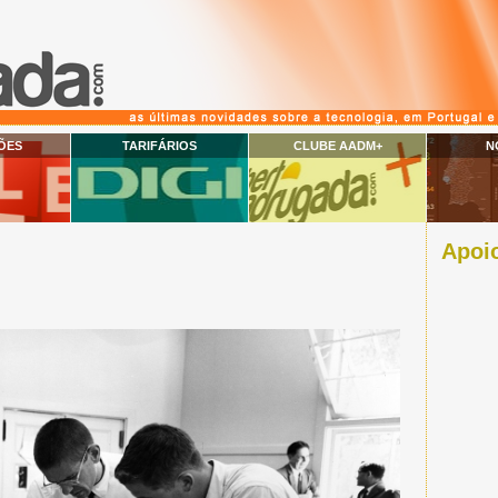
ÕES
TARIFÁRIOS
CLUBE AADM+
N
Apoio