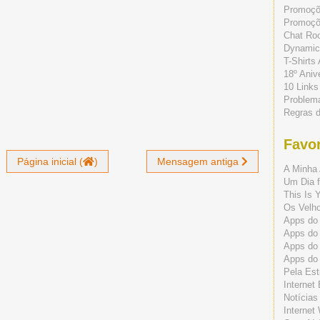
Promoç
Promoçõe
Chat Ro
Dynamic
T-Shirts
18º Aniv
10 Links
Problem
Regras 
Favor
Página inicial (
)
Mensagem antiga
A Minha 
Um Dia f
This Is 
Os Velho
Apps do 
Apps do
Apps do
Apps do
Pela Est
Internet
Notícias
Internet