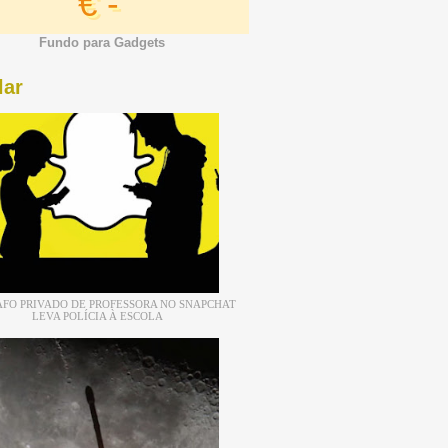
€ -
Fundo para Gadgets
lar
FO PRIVADO DE PROFESSORA NO SNAPCHAT
LEVA POLÍCIA À ESCOLA