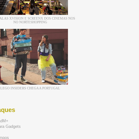
ALAS XVISION E SCREENX DOS CINEMAS NOS
NO NORTESHOPPING
LEGO INSIDERS CHEGA A PORTUGAL
aques
adM+
ara Gadgets
mpos