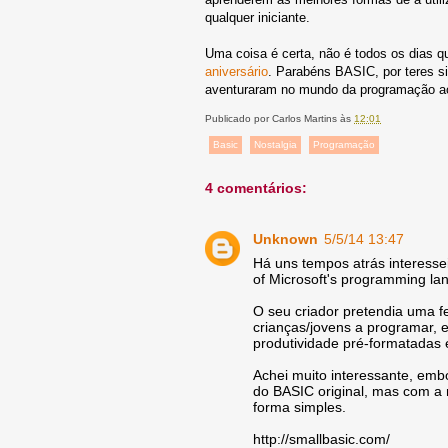
qualquer iniciante.
Uma coisa é certa, não é todos os dias
aniversário
. Parabéns BASIC, por teres si
aventuraram no mundo da programação ao
Publicado por
Carlos Martins
às
12:01
Basic
Nostalgia
Programação
4 comentários:
Unknown
5/5/14 13:47
Há uns tempos atrás interessei-
of Microsoft's programming lan
O seu criador pretendia uma f
crianças/jovens a programar, 
produtividade pré-formatadas 
Achei muito interessante, embo
do BASIC original, mas com a
forma simples.
http://smallbasic.com/