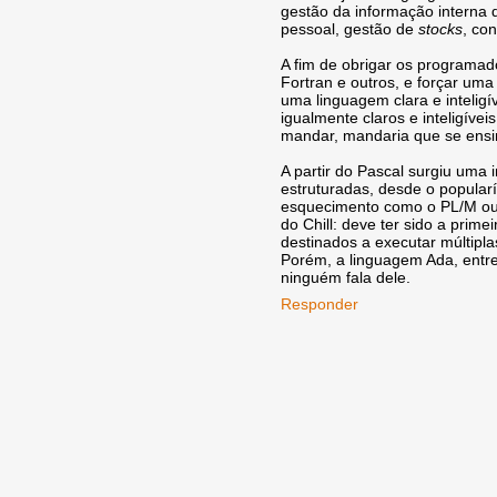
gestão da informação interna 
pessoal, gestão de
stocks
, con
A fim de obrigar os programad
Fortran e outros, e forçar um
uma linguagem clara e inteligí
igualmente claros e inteligív
mandar, mandaria que se ensi
A partir do Pascal surgiu uma
estruturadas, desde o popular
esquecimento como o PL/M ou o
do Chill: deve ter sido a prim
destinados a executar múltipla
Porém, a linguagem Ada, entreta
ninguém fala dele.
Responder