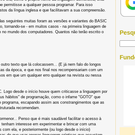
 permitisse a qualquer pessoa programar. Para isso
tos da língua inglesa e que facilitavam a sua compreensão.
adas seguintes muitas foram as versões e variantes do BASIC
o, tornando-se - em muitos casos - na primeira linguagem de
Pesq
m no mundo dos computadores. Quantos não terão escrito o
Fund
outro texto que lá colocassem... (E já nem falo do longos
tas da época, e que nos final nos recompensariam com um
asos em que um qualquer erro qualquer na revista ou nessa
 Logo desde o início houve quem criticasse a linguagem por
maus hábitos" de programação, como o infame "GOTO" que
a do programa, escapando assim aos constrangimentos que as
struturada recomendam.
ormenor... Penso que é mais saudável facilitar o acesso à
 tenham interesse em experimentar e brincar com uma
 com ela, e posteriormente (ou logo desde o início)
zar; do que usar apenas linguagem crípticas que assustam