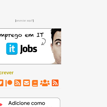
[
anunciar aqui?
]
crever