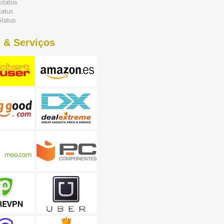
Status
tatus
tatus
 & Serviços