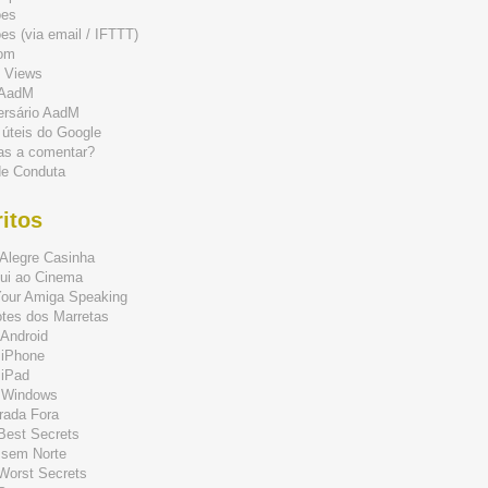
ões
s (via email / IFTTT)
om
 Views
 AadM
ersário AadM
 úteis do Google
as a comentar?
de Conduta
itos
Alegre Casinha
ui ao Cinema
Your Amiga Speaking
tes dos Marretas
Android
 iPhone
 iPad
 Windows
rada Fora
 Best Secrets
 sem Norte
 Worst Secrets