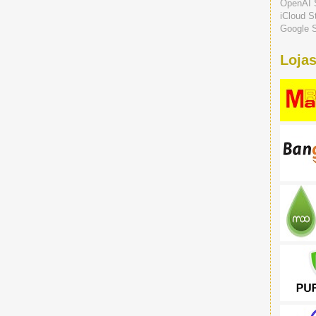
OpenAI 
iCloud S
Google S
Lojas