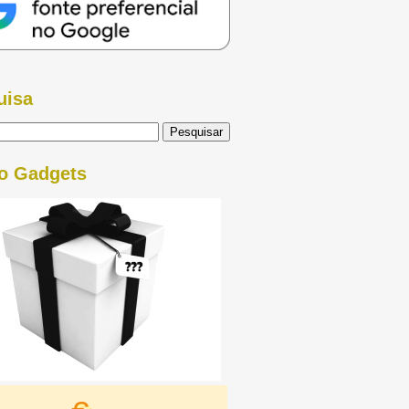
uisa
o Gadgets