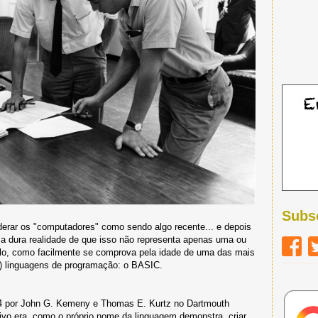
Subs
derar os "computadores" como sendo algo recente... e depois
 a dura realidade de que isso não representa apenas uma ou
lo, como facilmente se comprova pela idade de uma das mais
) linguagens de programação: o BASIC.
64 por John G. Kemeny e Thomas E. Kurtz no Dartmouth
vo era, como o próprio nome da linguagem demonstra, criar