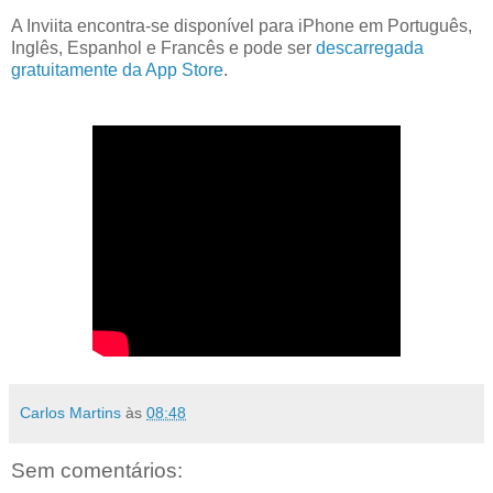
A Inviita encontra-se disponível para iPhone em Português,
Inglês, Espanhol e Francês e pode ser
descarregada
gratuitamente da App Store
.
Carlos Martins
às
08:48
Sem comentários: