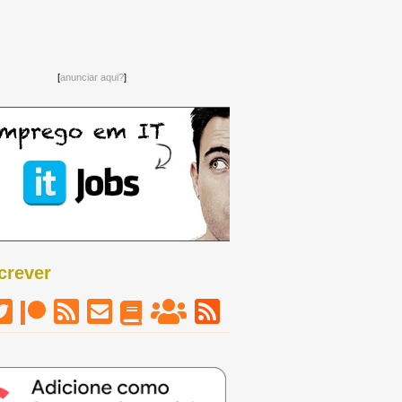
[
anunciar aqui?
]
crever