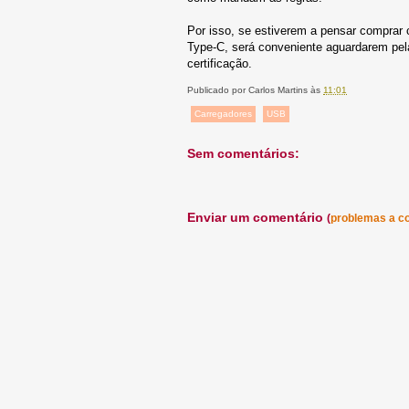
Por isso, se estiverem a pensar comprar 
Type-C, será conveniente aguardarem pe
certificação.
Publicado por
Carlos Martins
às
11:01
Carregadores
USB
Sem comentários:
Enviar um comentário
(
problemas a c