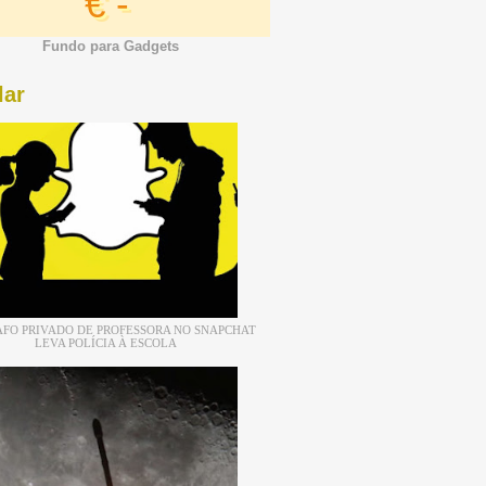
€ -
Fundo para Gadgets
lar
FO PRIVADO DE PROFESSORA NO SNAPCHAT
LEVA POLÍCIA À ESCOLA