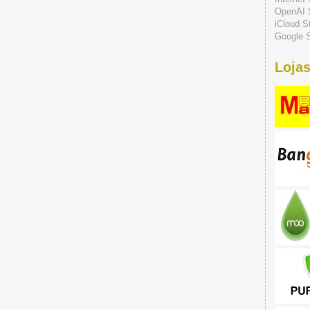
OpenAI 
iCloud S
Google S
Lojas