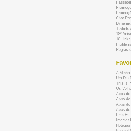
Passate
Promoç
Promoçõe
Chat Ro
Dynamic
T-Shirts
18º Aniv
10 Links
Problem
Regras 
Favor
A Minha 
Um Dia f
This Is 
Os Velho
Apps do 
Apps do
Apps do
Apps do
Pela Est
Internet
Notícias
Internet