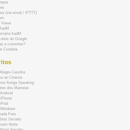
mpos
ões
s (via email / IFTTT)
om
 Views
 AadM
ersário AadM
 úteis do Google
as a comentar?
de Conduta
itos
Alegre Casinha
ui ao Cinema
Your Amiga Speaking
tes dos Marretas
Android
 iPhone
 iPad
 Windows
rada Fora
 Best Secrets
 sem Norte
 Worst Secrets