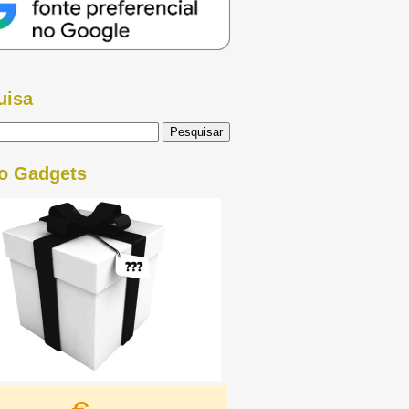
uisa
o Gadgets