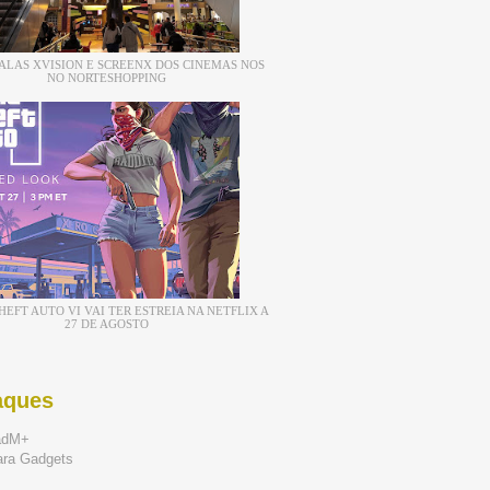
ALAS XVISION E SCREENX DOS CINEMAS NOS
NO NORTESHOPPING
EFT AUTO VI VAI TER ESTREIA NA NETFLIX A
27 DE AGOSTO
aques
adM+
ara Gadgets