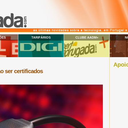
ÕES
TARIFÁRIOS
CLUBE AADM+
N
Apoio
 ser certificados