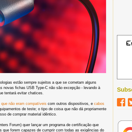
nologias estão sempre sujeitos a que se cometam alguns
 as novas fichas USB Type-C não são excepção - levando à
Subs
e tentará evitar chatices.
 que não eram compatíveis
com outros dispositivos, e
cabos
uipamentos de teste; o tipo de coisa que não dá propriamente
sso de comprar material idêntico.
ers Forum) quer lançar um programa de certificação que
es que forem capazes de cumprir com todas as exigências do