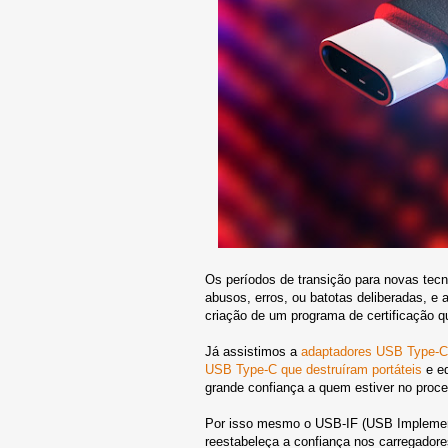
Os períodos de transição para novas tec
abusos, erros, ou batotas deliberadas, e
criação de um programa de certificação qu
Já assistimos a
adaptadores USB Type-C
USB Type-C que destruíram portáteis
e eq
grande confiança a quem estiver no proce
Por isso mesmo o USB-IF (USB Implement
reestabeleça a confiança nos carregador