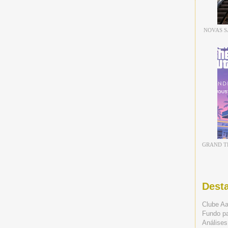
NOVAS S
GRAND TH
Dest
Clube A
Fundo p
Análises