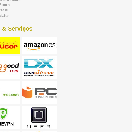
Status
tatus
tatus
 & Serviços