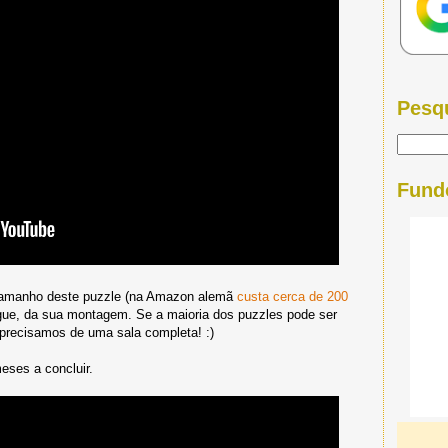
Pesq
Fund
 tamanho deste puzzle (na Amazon alemã
custa cerca de 200
gue, da sua montagem. Se a maioria dos puzzles pode ser
 precisamos de uma sala completa! :)
eses a concluir.