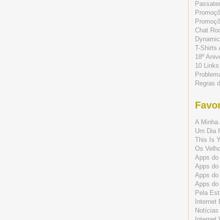
Passate
Promoç
Promoçõe
Chat Ro
Dynamic
T-Shirts
18º Aniv
10 Links
Problem
Regras 
Favor
A Minha 
Um Dia f
This Is 
Os Velho
Apps do 
Apps do
Apps do
Apps do
Pela Est
Internet
Notícias
Internet