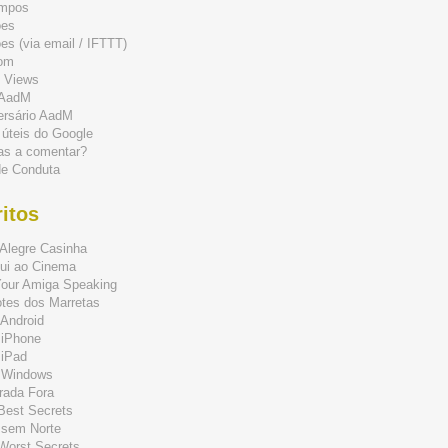
mpos
ões
s (via email / IFTTT)
om
 Views
 AadM
ersário AadM
 úteis do Google
as a comentar?
de Conduta
itos
Alegre Casinha
ui ao Cinema
Your Amiga Speaking
tes dos Marretas
Android
 iPhone
 iPad
 Windows
rada Fora
 Best Secrets
 sem Norte
 Worst Secrets