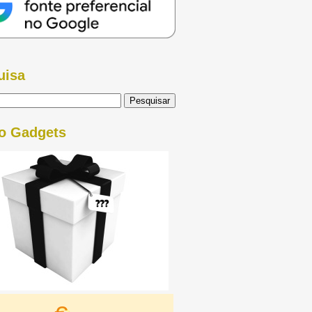
uisa
o Gadgets