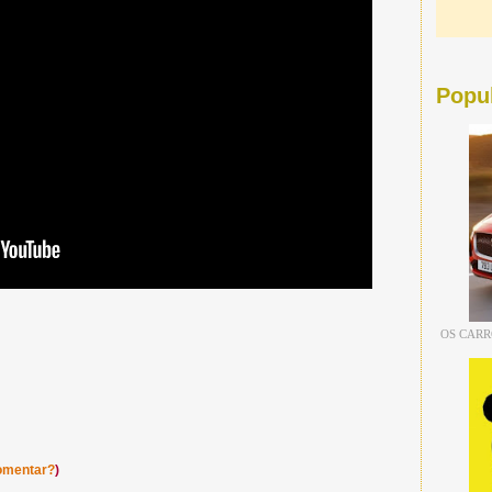
Popu
OS CAR
omentar?
)