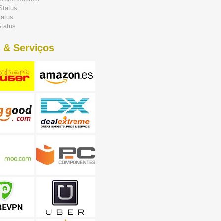
Status
tatus
tatus
 & Serviços