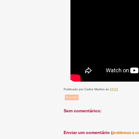
Publicado por
Carlos Martins
às
10:01
Puzzles
Sem comentários:
Enviar um comentário
(
problemas a c