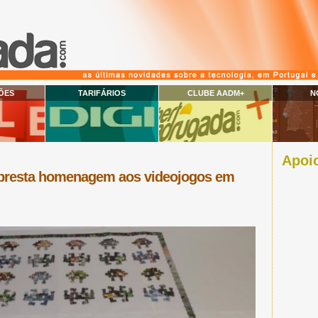
ÕES
TARIFÁRIOS
CLUBE AADM+
N
Apoio
 presta homenagem aos videojogos em