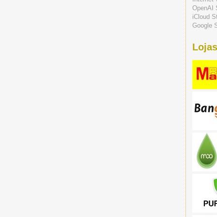
OpenAI 
iCloud S
Google S
Lojas