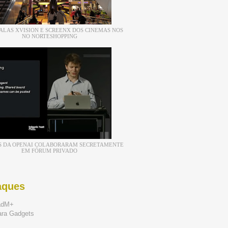
ALAS XVISION E SCREENX DOS CINEMAS NOS
NO NORTESHOPPING
S DA OPENAI COLABORARAM SECRETAMENTE
EM FÓRUM PRIVADO
aques
adM+
ara Gadgets