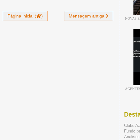
Página inicial (
)
Mensagem antiga
NOVAS S
AGENTE
Dest
Clube A
Fundo p
Análises