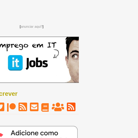
[
anunciar aqui?
]
crever