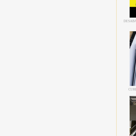
DESABA
CUR