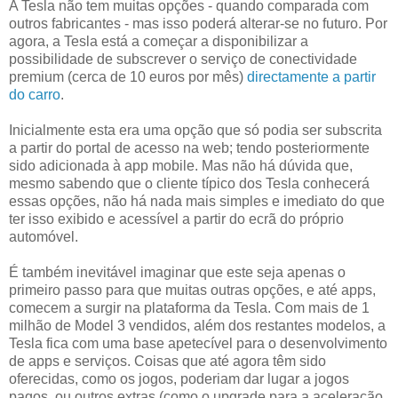
A Tesla não tem muitas opções - quando comparada com
outros fabricantes - mas isso poderá alterar-se no futuro. Por
agora, a Tesla está a começar a disponibilizar a
possibilidade de subscrever o serviço de conectividade
premium (cerca de 10 euros por mês)
directamente a partir
do carro
.
Inicialmente esta era uma opção que só podia ser subscrita
a partir do portal de acesso na web; tendo posteriormente
sido adicionada à app mobile. Mas não há dúvida que,
mesmo sabendo que o cliente típico dos Tesla conhecerá
essas opções, não há nada mais simples e imediato do que
ter isso exibido e acessível a partir do ecrã do próprio
automóvel.
É também inevitável imaginar que este seja apenas o
primeiro passo para que muitas outras opções, e até apps,
comecem a surgir na plataforma da Tesla. Com mais de 1
milhão de Model 3 vendidos, além dos restantes modelos, a
Tesla fica com uma base apetecível para o desenvolvimento
de apps e serviços. Coisas que até agora têm sido
oferecidas, como os jogos, poderiam dar lugar a jogos
pagos, ou outros extras (como o upgrade para a aceleração