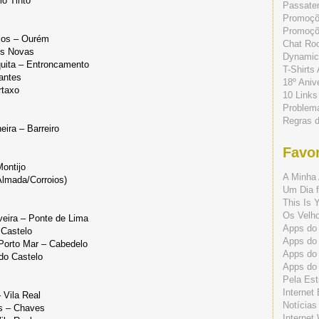
io Tinto
Passate
Promoç
Promoçõe
rios – Ourém
Chat Ro
es Novas
Dynamic
quita – Entroncamento
T-Shirts
rantes
18º Aniv
rtaxo
10 Links
Problem
Regras 
ira – Barreiro
Favor
Montijo
A Minha 
Almada/Corroios)
Um Dia f
This Is 
Os Velho
eira – Ponte de Lima
Apps do 
 Castelo
Apps do
Porto Mar – Cabedelo
Apps do
 do Castelo
Apps do
Pela Est
Internet
 Vila Real
Notícias
es – Chaves
Internet