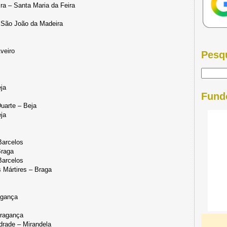
ra – Santa Maria da Feira
– São João da Madeira
veiro
Pesq
ja
Fund
uarte – Beja
ja
Barcelos
Braga
Barcelos
 Mártires – Braga
agança
Bragança
drade – Mirandela