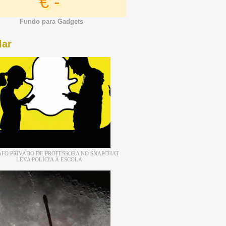
€ -
Fundo para Gadgets
lar
FO PRIVADO DE PROFESSORA NO SNAPCHAT
LEVA POLÍCIA À ESCOLA