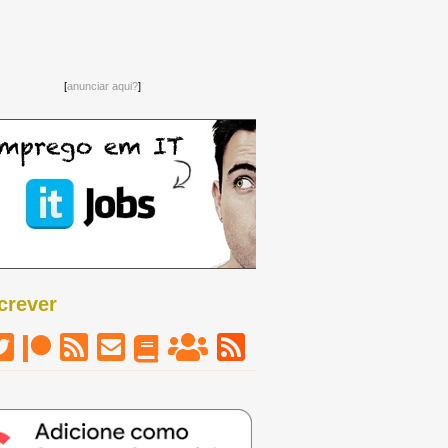
[
anunciar aqui?
]
crever