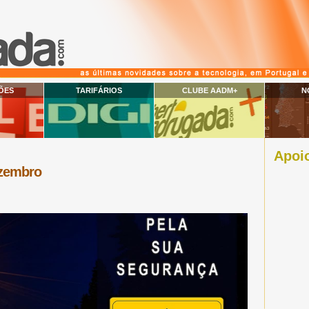
ÕES
TARIFÁRIOS
CLUBE AADM+
N
Apoio
zembro