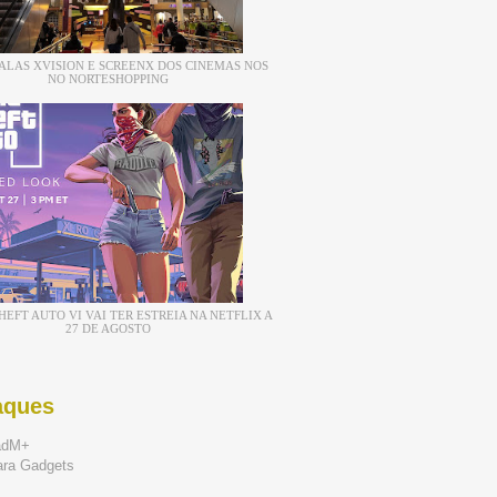
ALAS XVISION E SCREENX DOS CINEMAS NOS
NO NORTESHOPPING
EFT AUTO VI VAI TER ESTREIA NA NETFLIX A
27 DE AGOSTO
aques
adM+
ara Gadgets