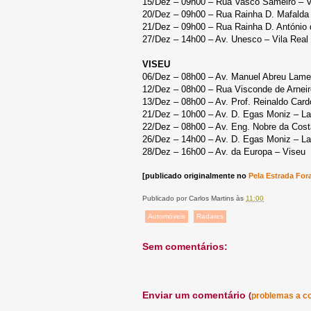
15/Dez – 09h00 – Rua Vasco Sameiro – V
20/Dez – 09h00 – Rua Rainha D. Mafalda
21/Dez – 09h00 – Rua Rainha D. António
27/Dez – 14h00 – Av. Unesco – Vila Real
VISEU
06/Dez – 08h00 – Av. Manuel Abreu Lame
12/Dez – 08h00 – Rua Visconde de Arnei
13/Dez – 08h00 – Av. Prof. Reinaldo Car
21/Dez – 10h00 – Av. D. Egas Moniz – 
22/Dez – 08h00 – Av. Eng. Nobre da Cost
26/Dez – 14h00 – Av. D. Egas Moniz – 
28/Dez – 16h00 – Av. da Europa – Viseu
[publicado originalmente no
Pela Estrada For
Publicado por
Carlos Martins
às
11:00
Automóveis
Radares
Sem comentários:
Enviar um comentário
(
problemas a c