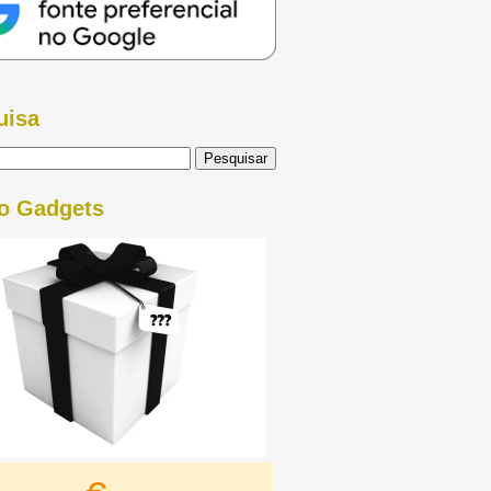
uisa
o Gadgets