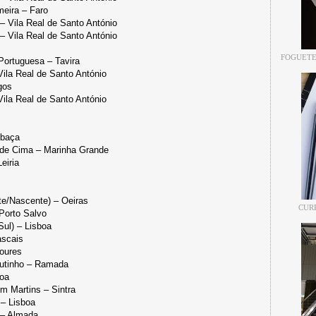
eira – Faro
– Vila Real de Santo António
– Vila Real de Santo António
FOGUETE
Portuguesa – Tavira
ila Real de Santo António
gos
ila Real de Santo António
obaça
 de Cima – Marinha Grande
eiria
te/Nascente) – Oeiras
CUR
Porto Salvo
Sul) – Lisboa
ascais
Loures
outinho – Ramada
boa
m Martins – Sintra
 – Lisboa
 – Almada