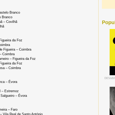
astelo Branco
o Branco
Popu
ã – Covilhã
lhã
Figueira da Foz
Coimbra
e Figueira – Coimbra
 – Coimbra
rneiro – Figueira da Foz
Figueira da Foz
esa – Coimbra
DESABA
nca – Évora
l – Estremoz
 Salgueiro – Évora
eira – Faro
– Vila Real de Santo António