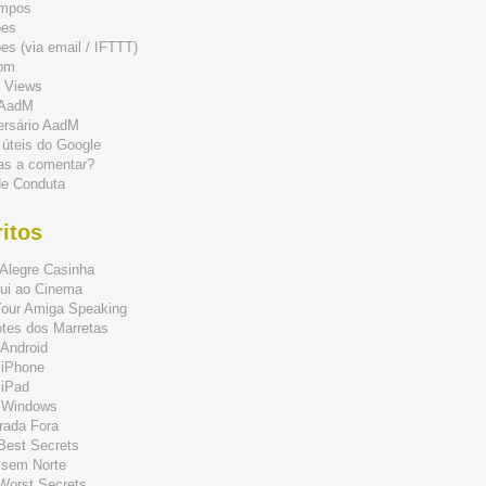
mpos
ões
s (via email / IFTTT)
om
 Views
 AadM
ersário AadM
 úteis do Google
as a comentar?
de Conduta
itos
Alegre Casinha
ui ao Cinema
Your Amiga Speaking
tes dos Marretas
Android
 iPhone
 iPad
 Windows
rada Fora
 Best Secrets
 sem Norte
 Worst Secrets