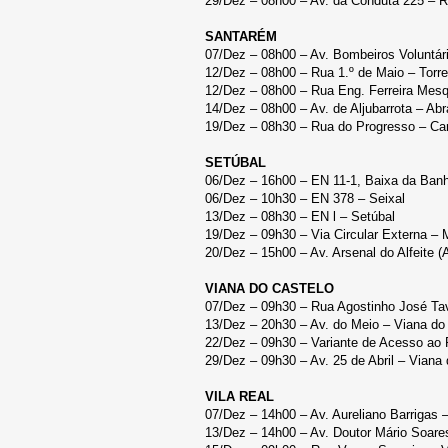
29/Dez – 08h00 – Av. da Conduta 225 – R
SANTARÉM
07/Dez – 08h00 – Av. Bombeiros Voluntá
12/Dez – 08h00 – Rua 1.º de Maio – Torr
12/Dez – 08h00 – Rua Eng. Ferreira Mes
14/Dez – 08h00 – Av. de Aljubarrota – Ab
19/Dez – 08h30 – Rua do Progresso – Ca
SETÚBAL
06/Dez – 16h00 – EN 11-1, Baixa da Banhe
06/Dez – 10h30 – EN 378 – Seixal
13/Dez – 08h30 – EN l – Setúbal
19/Dez – 09h30 – Via Circular Externa – 
20/Dez – 15h00 – Av. Arsenal do Alfeite (
VIANA DO CASTELO
07/Dez – 09h30 – Rua Agostinho José Tav
13/Dez – 20h30 – Av. do Meio – Viana do
22/Dez – 09h30 – Variante de Acesso ao 
29/Dez – 09h30 – Av. 25 de Abril – Viana
VILA REAL
07/Dez – 14h00 – Av. Aureliano Barrigas –
13/Dez – 14h00 – Av. Doutor Mário Soar