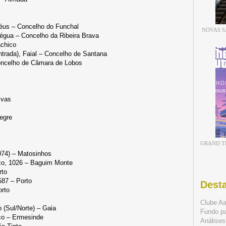
héus – Concelho do Funchal
NOVAS S
égua – Concelho da Ribeira Brava
achico
trada), Faial – Concelho de Santana
oncelho de Câmara de Lobos
lvas
egre
GRAND TH
074) – Matosinhos
co, 1026 – Baguim Monte
rto
587 – Porto
Dest
orto
Clube A
 (Sul/Norte) – Gaia
Fundo p
co – Ermesinde
Análises