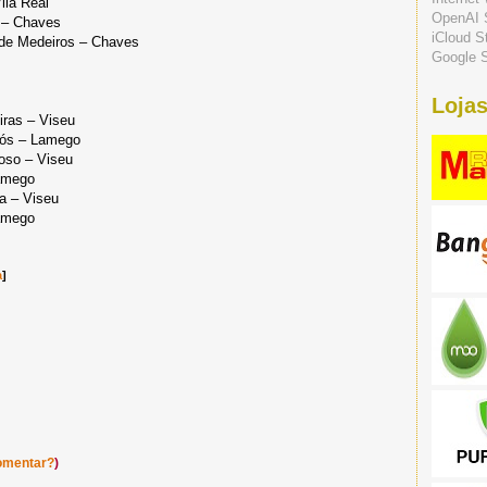
ila Real
OpenAI 
 – Chaves
iCloud S
 de Medeiros – Chaves
Google S
Lojas
iras – Viseu
rós – Lamego
doso – Viseu
Lamego
a – Viseu
Lamego
a
]
omentar?
)