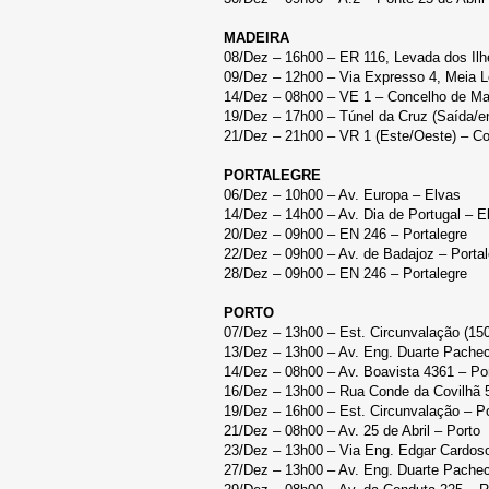
MADEIRA
08/Dez – 16h00 – ER 116, Levada dos Il
09/Dez – 12h00 – Via Expresso 4, Meia L
14/Dez – 08h00 – VE 1 – Concelho de M
19/Dez – 17h00 – Túnel da Cruz (Saída/en
21/Dez – 21h00 – VR 1 (Este/Oeste) – C
PORTALEGRE
06/Dez – 10h00 – Av. Europa – Elvas
14/Dez – 14h00 – Av. Dia de Portugal – E
20/Dez – 09h00 – EN 246 – Portalegre
22/Dez – 09h00 – Av. de Badajoz – Portal
28/Dez – 09h00 – EN 246 – Portalegre
PORTO
07/Dez – 13h00 – Est. Circunvalação (15
13/Dez – 13h00 – Av. Eng. Duarte Pache
14/Dez – 08h00 – Av. Boavista 4361 – Po
16/Dez – 13h00 – Rua Conde da Covilhã 
19/Dez – 16h00 – Est. Circunvalação – P
21/Dez – 08h00 – Av. 25 de Abril – Porto
23/Dez – 13h00 – Via Eng. Edgar Cardoso
27/Dez – 13h00 – Av. Eng. Duarte Pache