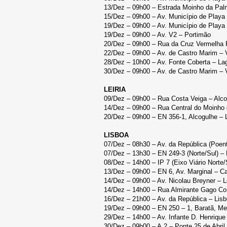
13/Dez – 09h00 – Estrada Moinho da Palm
15/Dez – 09h00 – Av. Município de Playa 
19/Dez – 09h00 – Av. Município de Playa 
19/Dez – 09h00 – Av. V2 – Portimão
20/Dez – 09h00 – Rua da Cruz Vermelha 
22/Dez – 09h00 – Av. de Castro Marim – V
28/Dez – 10h00 – Av. Fonte Coberta – La
30/Dez – 09h00 – Av. de Castro Marim – V
LEIRIA
09/Dez – 09h00 – Rua Costa Veiga – Alc
14/Dez – 09h00 – Rua Central do Moinho
20/Dez – 09h00 – EN 356-1, Alcogulhe – L
LISBOA
07/Dez – 08h30 – Av. da República (Poen
07/Dez – 13h30 – EN 249-3 (Norte/Sul) – 
08/Dez – 14h00 – IP 7 (Eixo Viário Norte/
13/Dez – 09h00 – EN 6, Av. Marginal – C
14/Dez – 09h00 – Av. Nicolau Breyner – 
14/Dez – 14h00 – Rua Almirante Gago C
16/Dez – 21h00 – Av. da República – Lis
19/Dez – 09h00 – EN 250 – 1, Baratã, Me
29/Dez – 14h00 – Av. Infante D. Henrique
30/Dez – 09h00 – A.2 – Ponte 25 de Abril