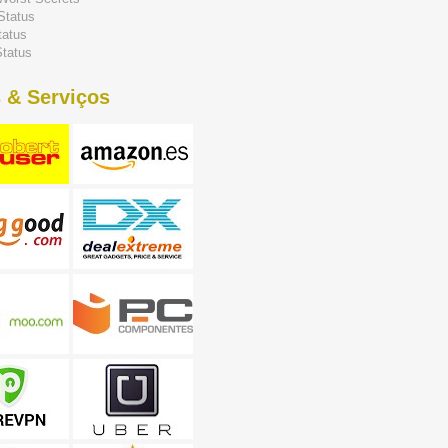
Status
tatus
tatus
 & Serviços