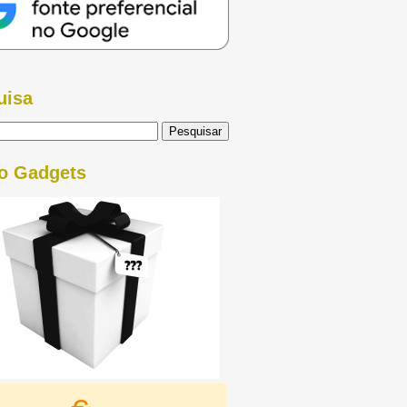
uisa
o Gadgets