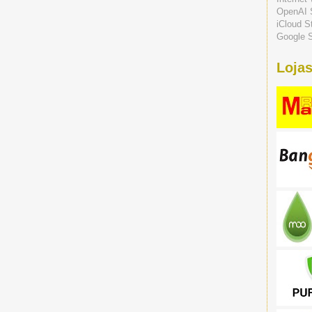
OpenAI 
iCloud S
Google S
Lojas