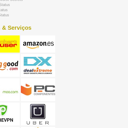
Status
tatus
tatus
 & Serviços