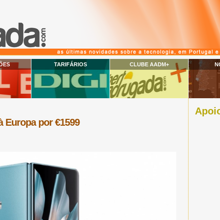
ÕES
TARIFÁRIOS
CLUBE AADM+
N
Apoio
à Europa por €1599