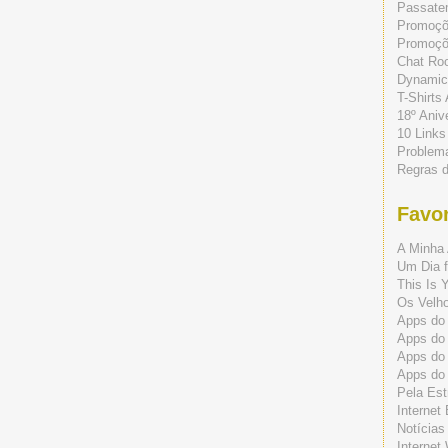
Passate
Promoç
Promoçõe
Chat Ro
Dynamic
T-Shirts
18º Aniv
10 Links
Problem
Regras 
Favor
A Minha 
Um Dia f
This Is 
Os Velho
Apps do 
Apps do
Apps do
Apps do
Pela Est
Internet
Notícias
Internet