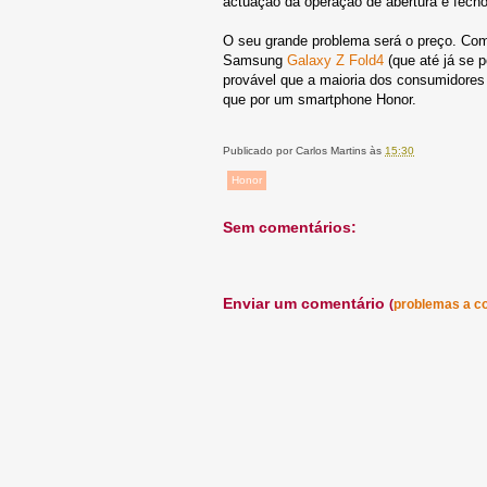
actuação da operação de abertura e fecho
O seu grande problema será o preço. Com
Samsung
Galaxy Z Fold4
(que até já se p
provável que a maioria dos consumidores
que por um smartphone Honor.
Publicado por
Carlos Martins
às
15:30
Honor
Sem comentários:
Enviar um comentário
(
problemas a c