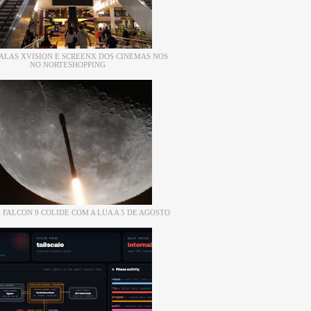
ALAS XVISION E SCREENX DOS CINEMAS NOS
NO NORTESHOPPING
 FALCON 9 COLIDE COM A LUA A 5 DE AGOSTO