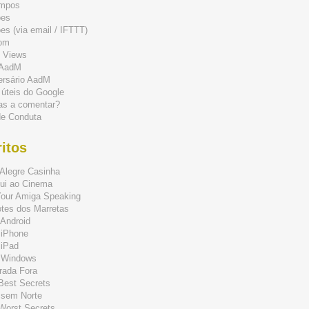
mpos
ões
s (via email / IFTTT)
om
 Views
 AadM
ersário AadM
 úteis do Google
as a comentar?
de Conduta
itos
Alegre Casinha
ui ao Cinema
Your Amiga Speaking
tes dos Marretas
Android
 iPhone
 iPad
 Windows
rada Fora
 Best Secrets
 sem Norte
 Worst Secrets