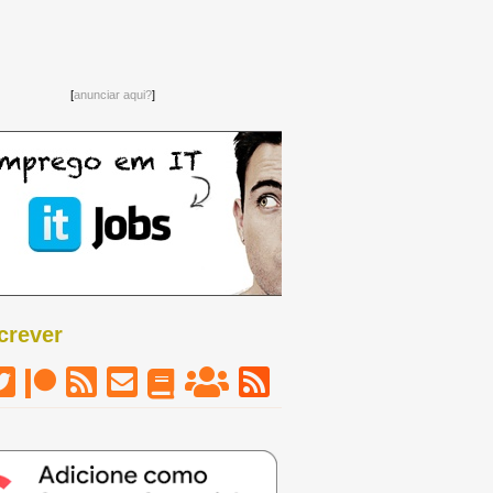
[
anunciar aqui?
]
crever