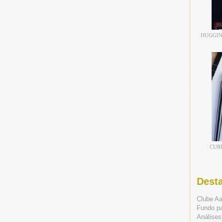
HUGGIN
CUR
Dest
Clube A
Fundo p
Análises