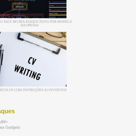
G FACE RECRIA ATAQUE FEITO POR MODELO
DA OPENAI
RÍCULOS COM INSTRUÇÕES AI INVISÍVEIS
aques
adM+
ara Gadgets