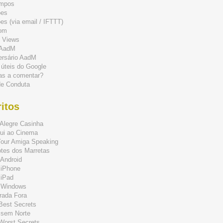
mpos
ões
s (via email / IFTTT)
om
 Views
 AadM
ersário AadM
 úteis do Google
as a comentar?
de Conduta
itos
Alegre Casinha
ui ao Cinema
Your Amiga Speaking
tes dos Marretas
Android
 iPhone
 iPad
 Windows
rada Fora
 Best Secrets
 sem Norte
 Worst Secrets