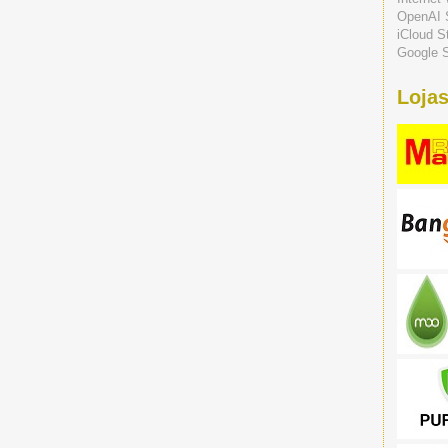
OpenAI 
iCloud S
Google S
Lojas