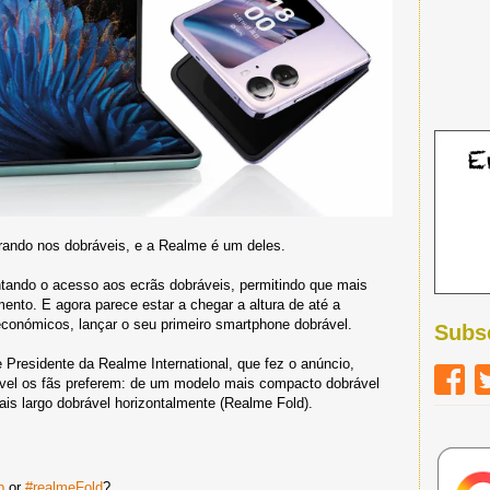
rando nos dobráveis, e a Realme é um deles.
ando o acesso aos ecrãs dobráveis, permitindo que mais
nto. E agora parece estar a chegar a altura de até a
onómicos, lançar o seu primeiro smartphone dobrável.
Subs
Presidente da Realme International, que fez o anúncio,
rável os fãs preferem: de um modelo mais compacto dobrável
ais largo dobrável horizontalmente (Realme Fold).
p
or
#realmeFold
?