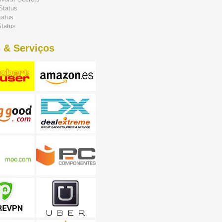
Status
tatus
tatus
 & Serviços