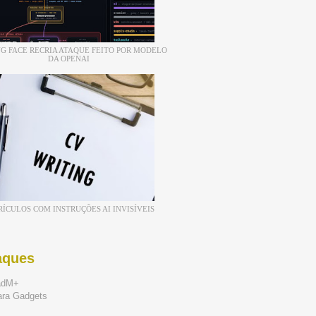
G FACE RECRIA ATAQUE FEITO POR MODELO
DA OPENAI
RÍCULOS COM INSTRUÇÕES AI INVISÍVEIS
aques
adM+
ara Gadgets