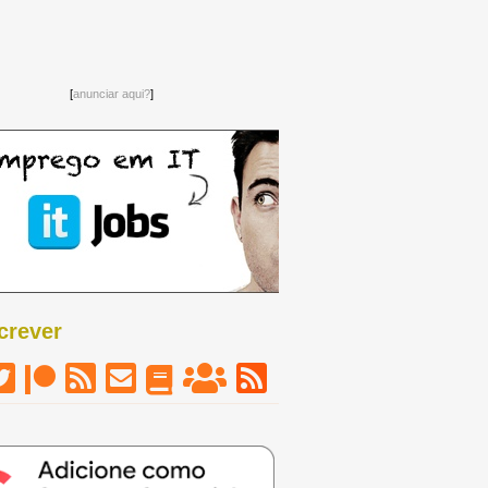
[
anunciar aqui?
]
crever