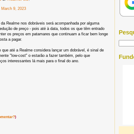
)
March 9, 2023
da da Realme nos dobráveis será acompanhada por alguma
: redução de preço - pois até à data, todos os que têm entrado
Pesq
ter os preços em patamares que continuam a ficar bem longe
osta a pagar.
que até a Realme considera lançar um dobrável, é sinal de
ente "low-cost" o estarão a fazer também, pelo que
Fund
os interessantes lá mais para o final do ano.
omentar?
)