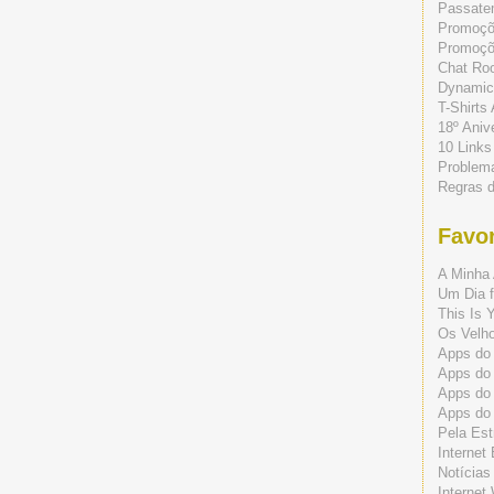
Passate
Promoç
Promoçõe
Chat Ro
Dynamic
T-Shirts
18º Aniv
10 Links
Problem
Regras 
Favor
A Minha 
Um Dia f
This Is 
Os Velho
Apps do 
Apps do
Apps do
Apps do
Pela Est
Internet
Notícias
Internet