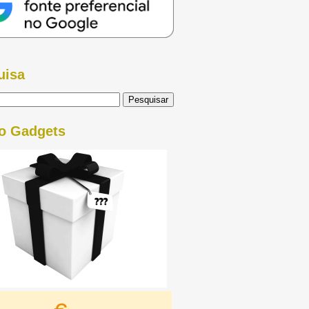
uisa
o Gadgets