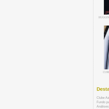
HUGGIN
CUR
Dest
Clube A
Fundo p
Análises