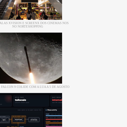
ALAS XVISION E SCREENX DOS CINEMAS NOS
NO NORTESHOPPING
 FALCON 9 COLIDE COM A LUA A 5 DE AGOSTO