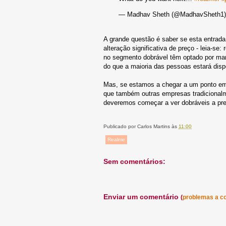
— Madhav Sheth (@MadhavSheth1
A grande questão é saber se esta entra
alteração significativa de preço - leia-se
no segmento dobrável têm optado por man
do que a maioria das pessoas estará disp
Mas, se estamos a chegar a um ponto em 
que também outras empresas tradicionalm
deveremos começar a ver dobráveis a preç
Publicado por
Carlos Martins
às
11:00
Realme
Sem comentários:
Enviar um comentário
(
problemas a c