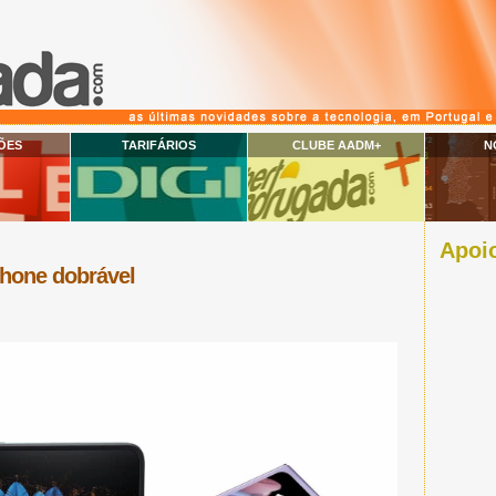
ÕES
TARIFÁRIOS
CLUBE AADM+
N
Apoio
hone dobrável