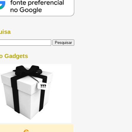
uisa
o Gadgets