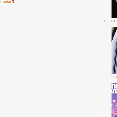
omentar?
)
FOGUETE
CUR