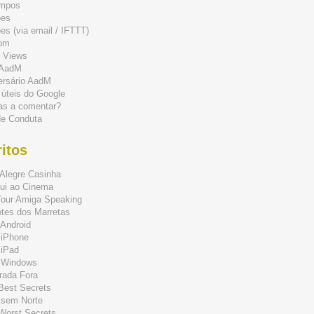
mpos
ões
s (via email / IFTTT)
om
 Views
 AadM
ersário AadM
 úteis do Google
as a comentar?
de Conduta
itos
Alegre Casinha
ui ao Cinema
Your Amiga Speaking
tes dos Marretas
Android
 iPhone
 iPad
 Windows
rada Fora
 Best Secrets
 sem Norte
 Worst Secrets