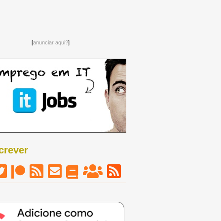
[
anunciar aqui?
]
crever