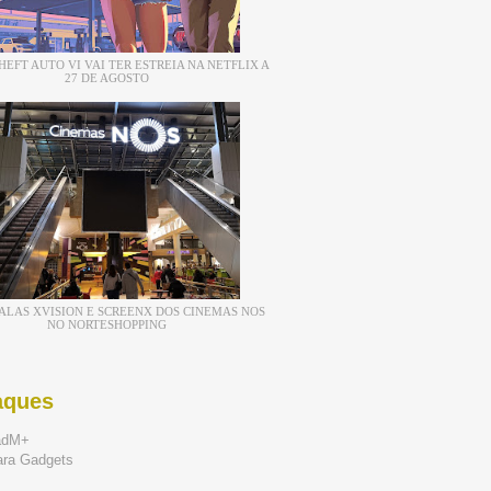
EFT AUTO VI VAI TER ESTREIA NA NETFLIX A
27 DE AGOSTO
ALAS XVISION E SCREENX DOS CINEMAS NOS
NO NORTESHOPPING
aques
adM+
ara Gadgets