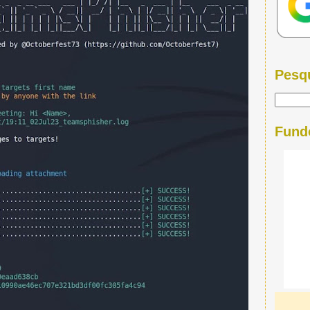
Pesq
Fund