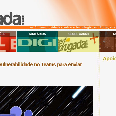
ÕES
TARIFÁRIOS
CLUBE AADM+
N
Apoio
ulnerabilidade no Teams para enviar