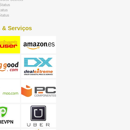
Status
tatus
tatus
 & Serviços