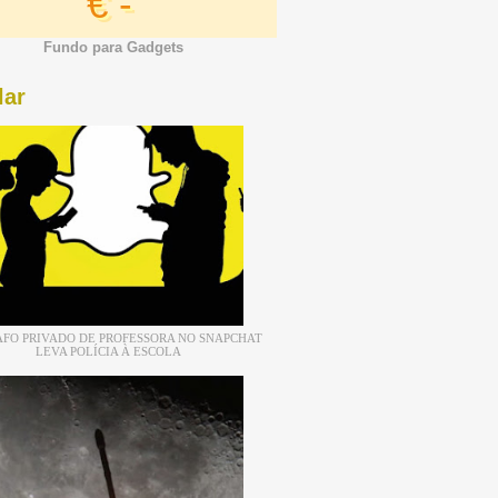
€ -
Fundo para Gadgets
lar
FO PRIVADO DE PROFESSORA NO SNAPCHAT
LEVA POLÍCIA À ESCOLA