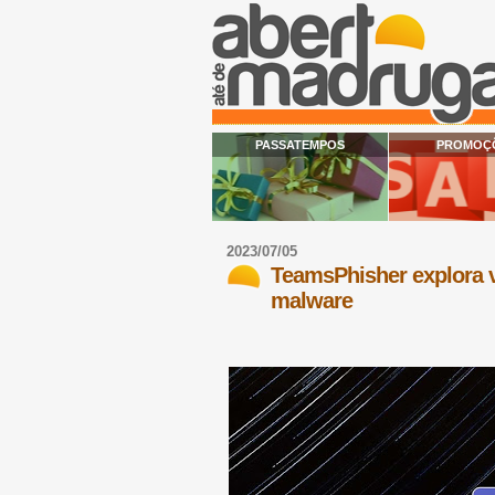
PASSATEMPOS
PROMOÇ
2023/07/05
TeamsPhisher explora v
malware