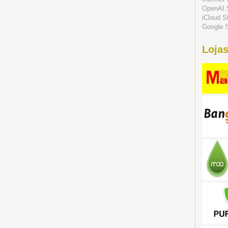
OpenAI 
iCloud S
Google S
Lojas