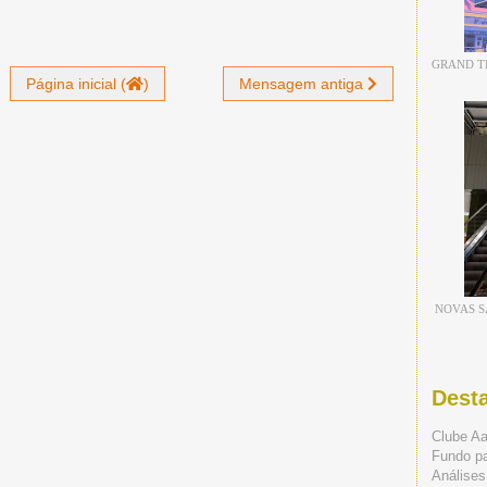
GRAND TH
Página inicial (
)
Mensagem antiga
NOVAS S
Dest
Clube A
Fundo p
Análises