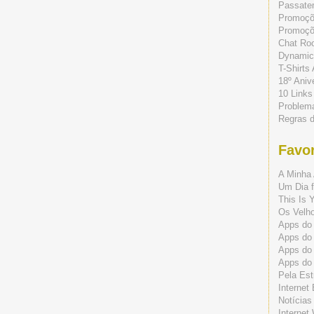
Passate
Promoç
Promoçõe
Chat Ro
Dynamic
T-Shirts
18º Aniv
10 Links
Problem
Regras 
Favor
A Minha 
Um Dia f
This Is 
Os Velho
Apps do 
Apps do
Apps do
Apps do
Pela Est
Internet
Notícias
Internet