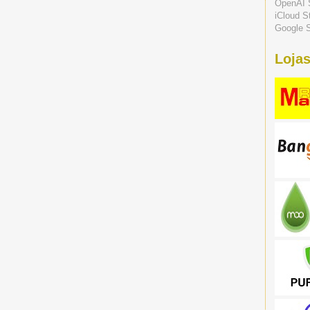
OpenAI 
iCloud S
Google S
Lojas