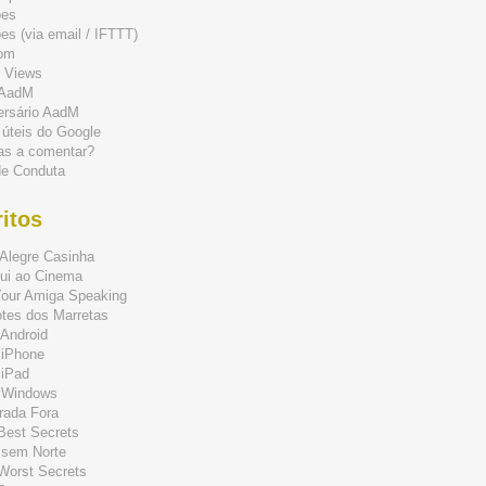
ões
s (via email / IFTTT)
om
 Views
 AadM
ersário AadM
 úteis do Google
as a comentar?
de Conduta
itos
Alegre Casinha
ui ao Cinema
Your Amiga Speaking
tes dos Marretas
Android
 iPhone
 iPad
 Windows
rada Fora
 Best Secrets
 sem Norte
 Worst Secrets