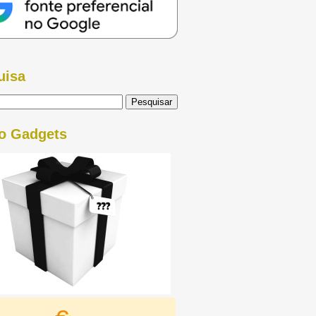
uisa
o Gadgets