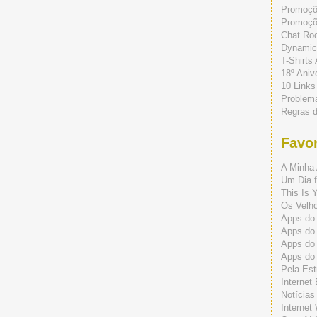
Promoç
Promoçõe
Chat Ro
Dynamic
T-Shirts
18º Aniv
10 Links
Problem
Regras 
Favor
A Minha 
Um Dia f
This Is 
Os Velho
Apps do 
Apps do
Apps do
Apps do
Pela Est
Internet
Notícias
Internet