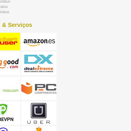
Status
tatus
tatus
 & Serviços