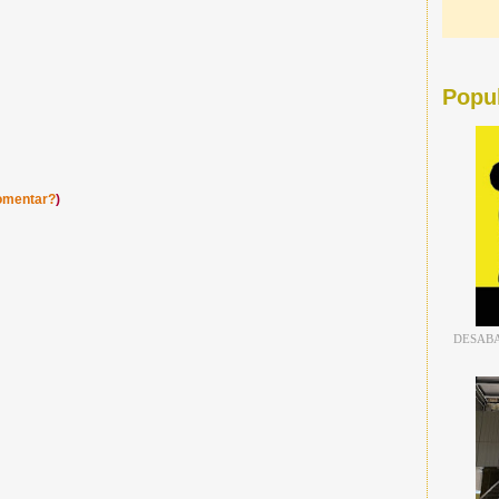
Popu
omentar?
)
DESABA