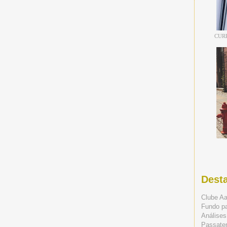
CUR
Dest
Clube A
Fundo p
Análises
Passate