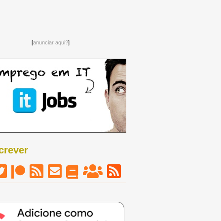
[
anunciar aqui?
]
crever