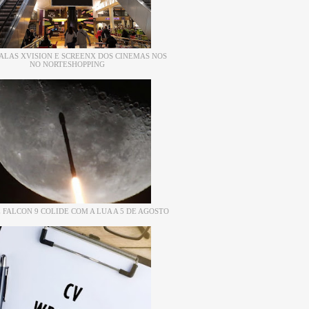
ALAS XVISION E SCREENX DOS CINEMAS NOS
NO NORTESHOPPING
 FALCON 9 COLIDE COM A LUA A 5 DE AGOSTO