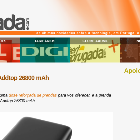
ÕES
TARIFÁRIOS
CLUBE AADM+
N
Apoio
Addtop 26800 mAh
s uma
dose reforçada de prendas
para vos oferecer, e a prenda
 Addtop 26800 mAh.