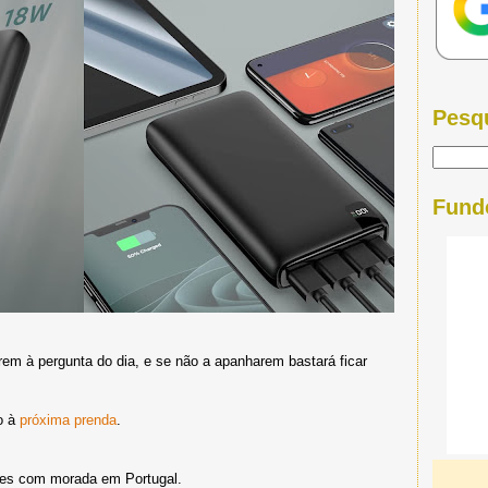
Pesq
Fund
em à pergunta do dia, e se não a apanharem bastará ficar
o à
próxima prenda
.
tes com morada em Portugal.