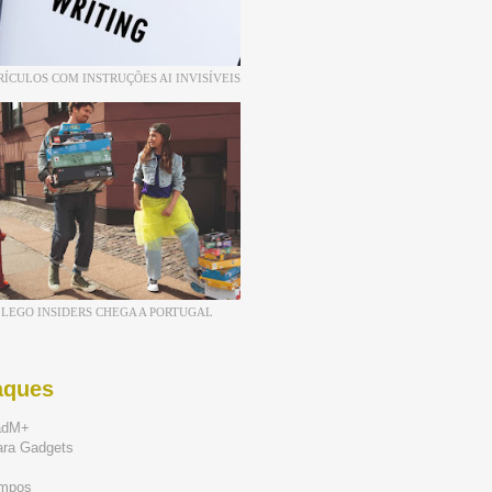
RÍCULOS COM INSTRUÇÕES AI INVISÍVEIS
LEGO INSIDERS CHEGA A PORTUGAL
aques
adM+
ara Gadgets
mpos