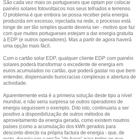
São cada vez mais os portugueses que optam por colocar
painéis solares fotovoltaicos nos seus telhados e terrenos.
O problema é que embora se possa receber pela energia
produzida em excesso, injectada na rede, o processo está
longe de ser tão simples quanto deveria ser - motivo que faz
com que muitos portugueses estejam a dar energia gratuita
à EDP (e outros operadores). Mas a partir de agora haverá
uma opção mais fácil.
Com o cartão solar EDP, qualquer cliente EDP com painéis
solares poderá transformar o excedente de energia em
euros acumulados no cartão, que poderá gastar no que bem
entender, dispensando burocracias complexas e abertura de
actividade.
Aparentemente esta é a primeira solução deste tipo a nível
mundial, e não seria surpresa se outros operadores de
energia seguissem o exemplo. Dito isto, continuaria a ser
positivo a disponibilização de outros métodos de
aproveitamento da energia gerada, como existem noutros
países (como a acumulação dos kWh gerados para
desconto directo na própria factura de energia - que, de
resto, deveria ser a opção "de base" para todos os que