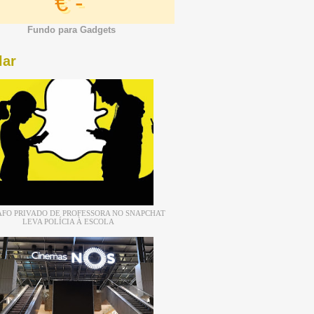
€ -
Fundo para Gadgets
lar
FO PRIVADO DE PROFESSORA NO SNAPCHAT
LEVA POLÍCIA À ESCOLA