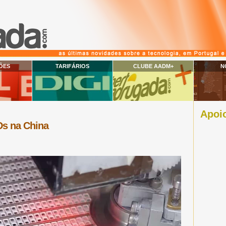
ÕES
TARIFÁRIOS
CLUBE AADM+
N
Apoio
Ds na China