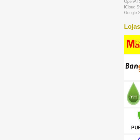
OpenAI 
iCloud S
Google S
Lojas