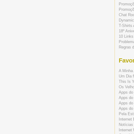
Promoç
Promoçõe
Chat Ro
Dynamic
T-Shirts
18º Aniv
10 Links
Problem
Regras 
Favor
A Minha 
Um Dia f
This Is 
Os Velho
Apps do 
Apps do
Apps do
Apps do
Pela Est
Internet
Notícias
Internet