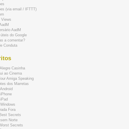
ões
s (via email / IFTTT)
om
 Views
 AadM
ersário AadM
 úteis do Google
as a comentar?
de Conduta
itos
Alegre Casinha
ui ao Cinema
Your Amiga Speaking
tes dos Marretas
Android
 iPhone
 iPad
 Windows
rada Fora
 Best Secrets
 sem Norte
 Worst Secrets