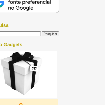
uisa
o Gadgets