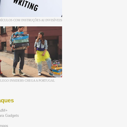
RÍCULOS COM INSTRUÇÕES AI INVISÍVEIS
LEGO INSIDERS CHEGA A PORTUGAL
aques
adM+
ara Gadgets
mpos