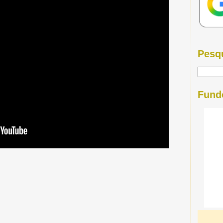
Pesq
Fund