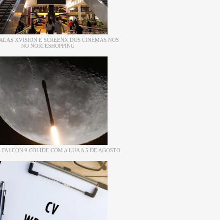
ALAS XVISION E SCREENX DOS CINEMAS NOS
NO NORTESHOPPING
 FALCON 9 COLIDE COM A LUA A 5 DE AGOSTO