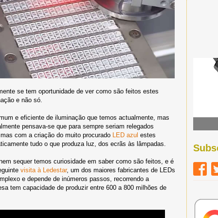
mente se tem oportunidade de ver como são feitos estes
ação e não só.
um e eficiente de iluminação que temos actualmente, mas
icialmente pensava-se que para sempre seriam relegados
, mas com a criação do muito procurado
LED azul
estes
ticamente tudo o que produza luz, dos ecrãs às lâmpadas.
Subs
 nem sequer temos curiosidade em saber como são feitos, e é
eguinte
visita à Ledestar
, um dos maiores fabricantes de LEDs
mplexo e depende de inúmeros passos, recorrendo a
esa tem capacidade de produzir entre 600 a 800 milhões de