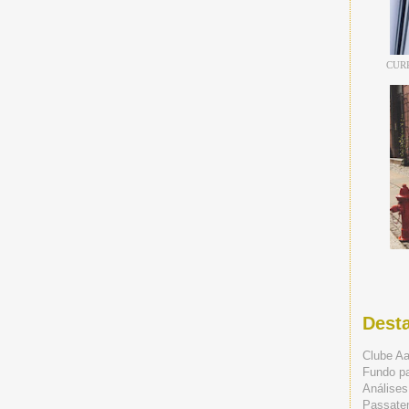
CUR
Dest
Clube A
Fundo p
Análises
Passate