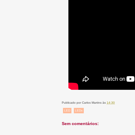
Publicado por
Carlos Martins
às
14:30
LED
LEDs
Sem comentários: