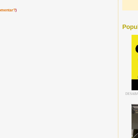
omentar?
)
Popu
DESABA