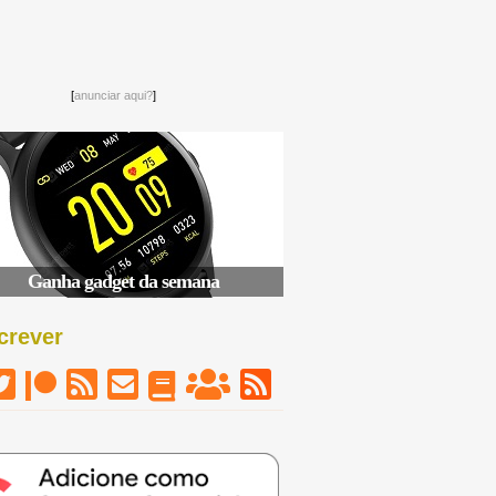
[
anunciar aqui?
]
crever