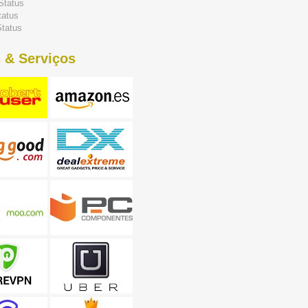
Status
tatus
tatus
 & Serviços