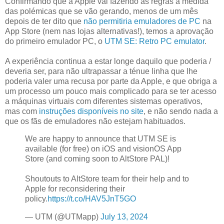
Confirmando que a Apple vai fazendo as regras à medida
das polémicas que se vão gerando, menos de um mês
depois de ter dito que
não permitiria emuladores de PC
na
App Store (nem nas lojas alternativas!), temos a aprovação
do primeiro emulador PC, o
UTM SE: Retro PC emulator
.
A experiência continua a estar longe daquilo que poderia /
deveria ser, para não ultrapassar a ténue linha que lhe
poderia valer uma recusa por parte da Apple, e que obriga a
um processo um pouco mais complicado para se ter acesso
a máquinas virtuais com diferentes sistemas operativos,
mas com
instruções disponíveis no site
, e não sendo nada a
que os fãs de emuladores não estejam habituados.
We are happy to announce that UTM SE is
available (for free) on iOS and visionOS App
Store (and coming soon to AltStore PAL)!
Shoutouts to AltStore team for their help and to
Apple for reconsidering their
policy.
https://t.co/HAV5JnT5GO
— UTM (@UTMapp)
July 13, 2024