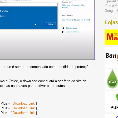
OpenAI 
iCloud S
Google S
Lojas
l - o que é sempre recomendado como medida de protecção
e Office, o download continuará a ser feito do site da
 apenas as chaves para activar os produtos:
 Plus - [
Download Link
]
 Plus - [
Download Link
]
 Plus - [
Download Link
]