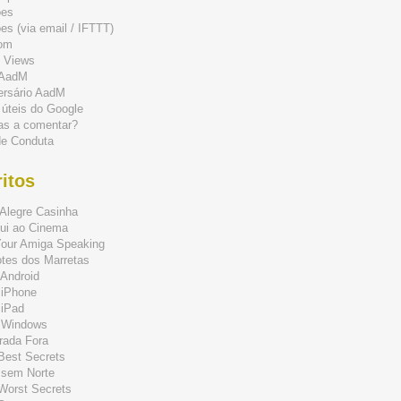
ões
s (via email / IFTTT)
om
 Views
 AadM
ersário AadM
 úteis do Google
as a comentar?
de Conduta
itos
Alegre Casinha
ui ao Cinema
Your Amiga Speaking
tes dos Marretas
Android
 iPhone
 iPad
 Windows
rada Fora
 Best Secrets
 sem Norte
 Worst Secrets