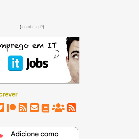
[
anunciar aqui?
]
crever