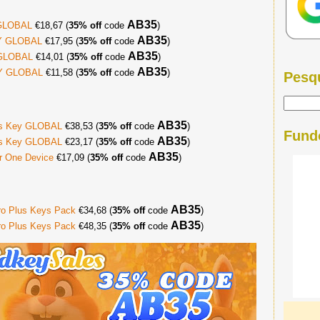
AB35
 GLOBAL
€18,67 (
35% off
code
)
AB35
EY GLOBAL
€17,95 (
35% off
code
)
AB35
 GLOBAL
€14,01 (
35% off
code
)
AB35
EY GLOBAL
€11,58 (
35% off
code
)
Pesq
AB35
lus Key GLOBAL
€38,53 (
35% off
code
)
Fund
AB35
lus Key GLOBAL
€23,17 (
35% off
code
)
AB35
or One Device
€17,09 (
35% off
code
)
AB35
Pro Plus Keys Pack
€34,68 (
35% off
code
)
AB35
Pro Plus Keys Pack
€48,35 (
35% off
code
)