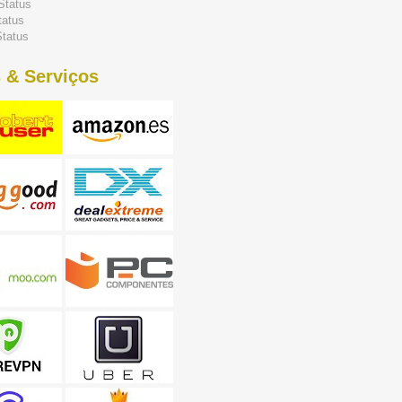
Status
tatus
tatus
 & Serviços