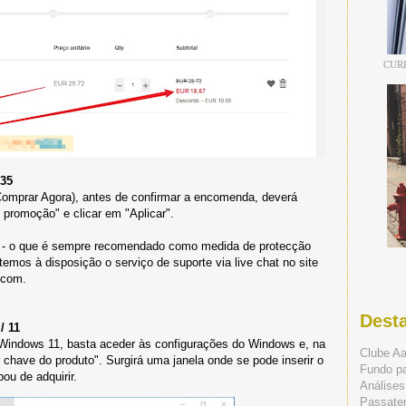
CUR
B35
Comprar Agora), antes de confirmar a encomenda, deverá
 promoção" e clicar em "Aplicar".
l - o que é sempre recomendado como medida de protecção
temos à disposição o serviço de suporte via live chat no site
.com.
Dest
/ 11
 Windows 11, basta aceder às configurações do Windows e, na
Clube A
r chave do produto". Surgirá uma janela onde se pode inserir o
Fundo p
u de adquirir.
Análises
Passate