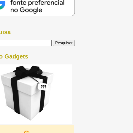
uisa
o Gadgets