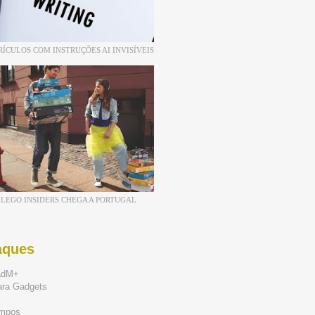
RÍCULOS COM INSTRUÇÕES AI INVISÍVEIS
LEGO INSIDERS CHEGA A PORTUGAL
aques
adM+
ara Gadgets
mpos