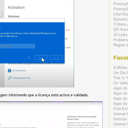
Promoç
Promoçõe
Chat Ro
Dynamic
T-Shirts
18º Aniv
10 Links
Problem
Regras 
Favor
A Minha 
Um Dia f
This Is 
Os Velho
Apps do 
Apps do
gem informando que a licença está activa e validada.
Apps do
Apps do
Pela Est
Internet
Notícias
Internet