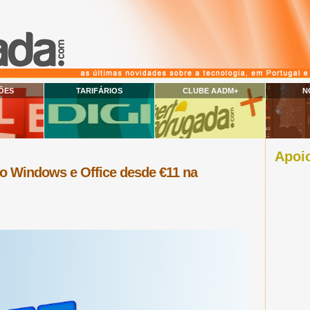
ÕES
TARIFÁRIOS
CLUBE AADM+
N
Apoio
o Windows e Office desde €11 na