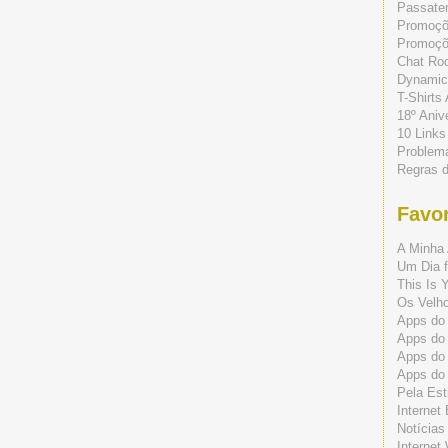
Passate
Promoç
Promoçõe
Chat Ro
Dynamic
T-Shirts
18º Aniv
10 Links
Problem
Regras 
Favor
A Minha 
Um Dia f
This Is 
Os Velho
Apps do 
Apps do
Apps do
Apps do
Pela Est
Internet
Notícias
Internet