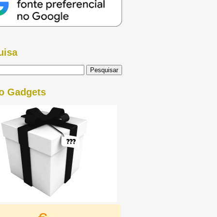
uisa
o Gadgets