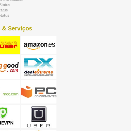
Status
tatus
tatus
 & Serviços