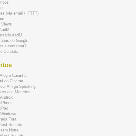
mpos
ões
s (via email / IFTTT)
om
 Views
 AadM
ersário AadM
 úteis do Google
as a comentar?
de Conduta
itos
Alegre Casinha
ui ao Cinema
Your Amiga Speaking
tes dos Marretas
Android
 iPhone
 iPad
 Windows
rada Fora
 Best Secrets
 sem Norte
 Worst Secrets