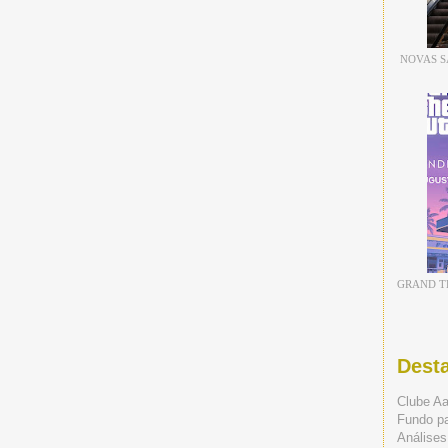
NOVAS S
GRAND TH
Dest
Clube A
Fundo p
Análises