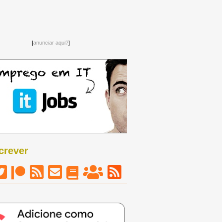
[
anunciar aqui?
]
crever