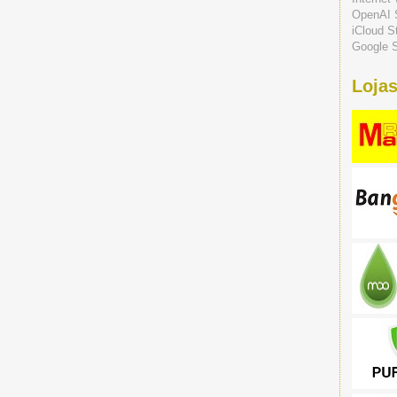
OpenAI 
iCloud S
Google S
Lojas