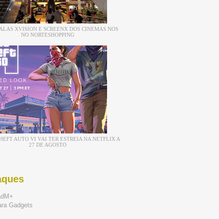
ALAS XVISION E SCREENX DOS CINEMAS NOS
NO NORTESHOPPING
EFT AUTO VI VAI TER ESTREIA NA NETFLIX A
27 DE AGOSTO
aques
adM+
ara Gadgets