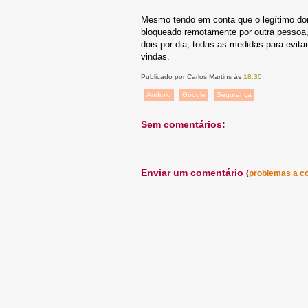
Mesmo tendo em conta que o legítimo don
bloqueado remotamente por outra pessoa,
dois por dia, todas as medidas para evit
vindas.
Publicado por
Carlos Martins
às
18:30
Android
Google
Segurança
Sem comentários:
Enviar um comentário
(
problemas a c