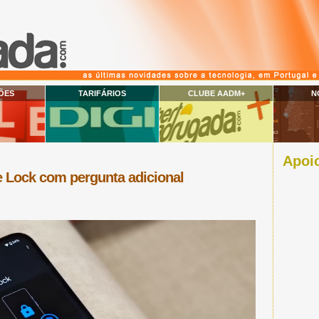
ÕES
TARIFÁRIOS
CLUBE AADM+
N
Apoio
 Lock com pergunta adicional