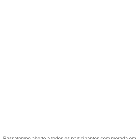
Passatempo aberto a todos os participantes com morada em