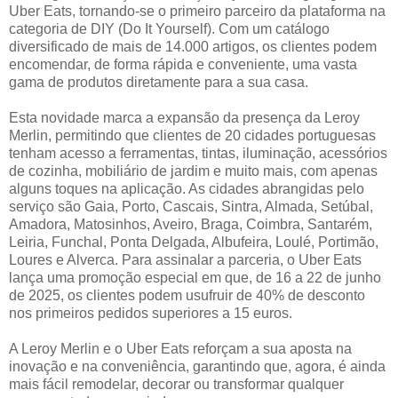
Uber Eats, tornando-se o primeiro parceiro da plataforma na
categoria de DIY (Do It Yourself). Com um catálogo
diversificado de mais de 14.000 artigos, os clientes podem
encomendar, de forma rápida e conveniente, uma vasta
gama de produtos diretamente para a sua casa.
Esta novidade marca a expansão da presença da Leroy
Merlin, permitindo que clientes de 20 cidades portuguesas
tenham acesso a ferramentas, tintas, iluminação, acessórios
de cozinha, mobiliário de jardim e muito mais, com apenas
alguns toques na aplicação. As cidades abrangidas pelo
serviço são Gaia, Porto, Cascais, Sintra, Almada, Setúbal,
Amadora, Matosinhos, Aveiro, Braga, Coimbra, Santarém,
Leiria, Funchal, Ponta Delgada, Albufeira, Loulé, Portimão,
Loures e Alverca. Para assinalar a parceria, o Uber Eats
lança uma promoção especial em que, de 16 a 22 de junho
de 2025, os clientes podem usufruir de 40% de desconto
nos primeiros pedidos superiores a 15 euros.
A Leroy Merlin e o Uber Eats reforçam a sua aposta na
inovação e na conveniência, garantindo que, agora, é ainda
mais fácil remodelar, decorar ou transformar qualquer