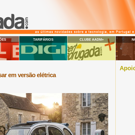
ÕES
TARIFÁRIOS
CLUBE AADM+
N
Apoio
sar em versão elétrica