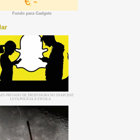
€ -
Fundo para Gadgets
lar
FO PRIVADO DE PROFESSORA NO SNAPCHAT
LEVA POLÍCIA À ESCOLA