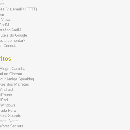
ões
s (via email / IFTTT)
om
 Views
 AadM
ersário AadM
 úteis do Google
as a comentar?
de Conduta
itos
Alegre Casinha
ui ao Cinema
Your Amiga Speaking
tes dos Marretas
Android
 iPhone
 iPad
 Windows
rada Fora
 Best Secrets
 sem Norte
 Worst Secrets