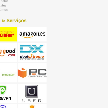
Status
tatus
tatus
 & Serviços