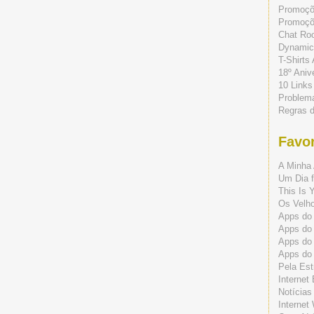
Promoç
Promoçõe
Chat Ro
Dynamic
T-Shirts
18º Aniv
10 Links
Problem
Regras 
Favor
A Minha 
Um Dia f
This Is 
Os Velho
Apps do 
Apps do
Apps do
Apps do
Pela Est
Internet
Notícias
Internet