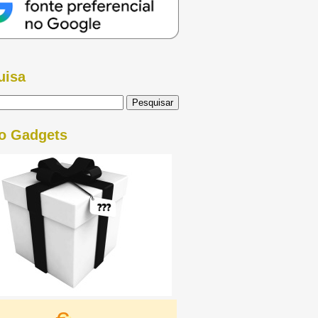
uisa
o Gadgets