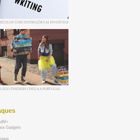
RÍCULOS COM INSTRUÇÕES AI INVISÍVEIS
LEGO INSIDERS CHEGA A PORTUGAL
aques
adM+
ara Gadgets
mpos