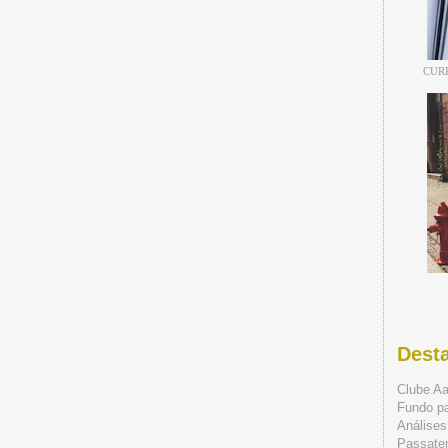
CUR
Dest
Clube A
Fundo p
Análises
Passate