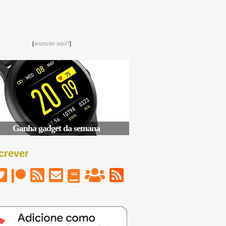
[
anunciar aqui?
]
Ganha gadget da semana
crever