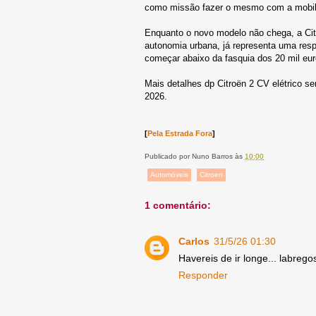
como missão fazer o mesmo com a mobili
Enquanto o novo modelo não chega, a Cit
autonomia urbana, já representa uma resp
começar abaixo da fasquia dos 20 mil eur
Mais detalhes dp Citroën 2 CV elétrico s
2026.
[
Pela Estrada Fora
]
Publicado por
Nuno Barros
às
10:00
Automóveis
Citroen
1 comentário:
Carlos
31/5/26 01:30
Havereis de ir longe... labregos
Responder