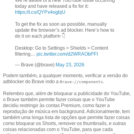
We’re aware of a new YouTube issue occurring
today and have released a fix for it:
https://t.co/QYPx4ogbjU
To get the fix as soon as possible, manually
update the browser’s ad blocker. Here’s how to
do it on each platform 👇
Desktop: Go to Settings > Shields > Content
filtering…
pic.twitter.com/d2WRAObPFl
— Brave (@brave)
May 23, 2026
Podem também, a qualquer momento, verificar a versão do
adblocker do Brave indo a
.
Brave://components
Relembro que, além de bloquear a publicidade do YouTube,
o Brave também permite fazer coisas que o YouTube
decidiu restringir às contas Premium, como fazer a
reprodução de música em background. Adicionalmente, tem
também uma longa lista de opções que permite fazer coisas
como bloquear os Shorts, remover os thumbnails, e outras
coisas relacionadas com o YouTube, para que cada