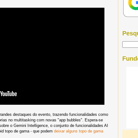
Pesq
Fund
grandes destaques do evento, trazendo funcionalidades como
orias no multitasking com novas "app bubbles". Espera-se
obre o Gemini Intelligence, o conjunto de funcionalidades AI
roid topo de gama - que podem
deixar alguns topo de gama