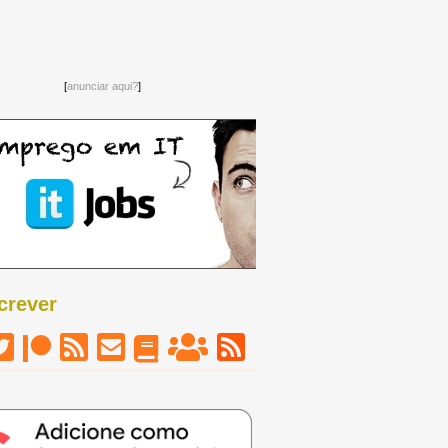
[
anunciar aqui?
]
crever