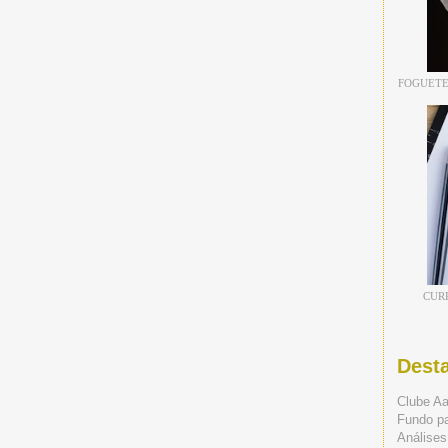
FOGUETE
CUR
Dest
Clube A
Fundo p
Análises