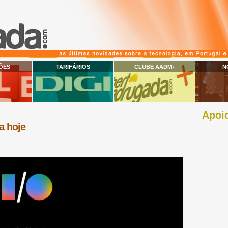
ÕES
TARIFÁRIOS
CLUBE AADM+
N
Apoio
a hoje