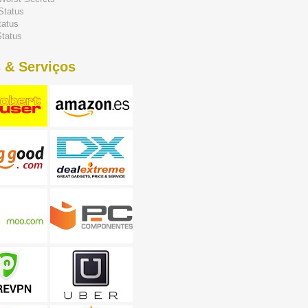
Status
tatus
tatus
 & Serviços