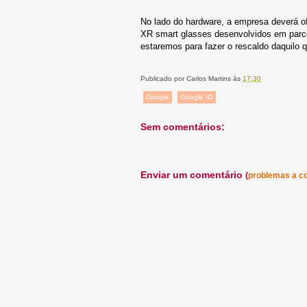
No lado do hardware, a empresa deverá of
XR smart glasses desenvolvidos em parc
estaremos para fazer o rescaldo daquilo q
Publicado por
Carlos Martins
às
17:30
Google
Google IO
Sem comentários:
Enviar um comentário
(
problemas a c