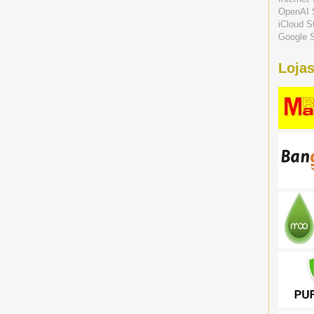
OpenAI 
iCloud S
Google S
Lojas