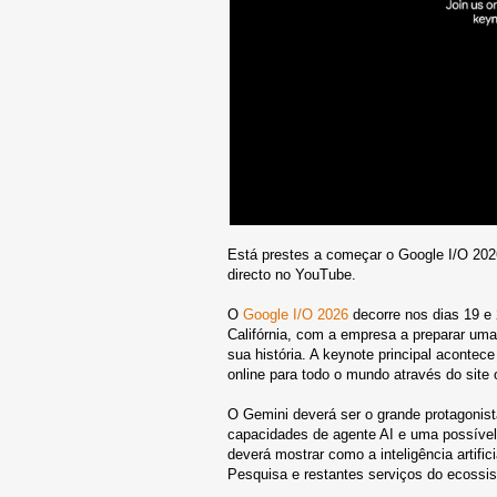
Está prestes a começar o Google I/O 20
directo no YouTube.
O
Google I/O 2026
decorre nos dias 19 e
Califórnia, com a empresa a preparar uma 
sua história. A keynote principal acontece
online para todo o mundo através do site 
O Gemini deverá ser o grande protagonis
capacidades de agente AI e uma possíve
deverá mostrar como a inteligência artifi
Pesquisa e restantes serviços do ecossi