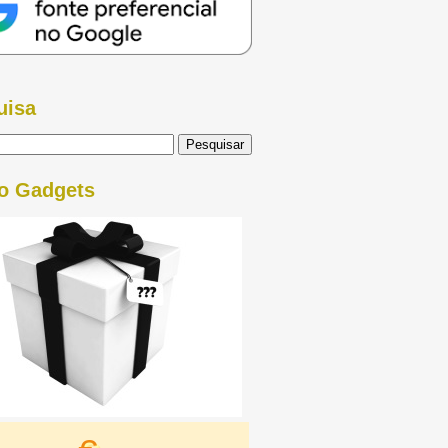
uisa
o Gadgets