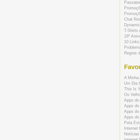
Passate
Promoç
Promoçõe
Chat Ro
Dynamic
T-Shirts
18º Aniv
10 Links
Problem
Regras 
Favor
A Minha 
Um Dia f
This Is 
Os Velho
Apps do 
Apps do
Apps do
Apps do
Pela Est
Internet
Notícias
Internet