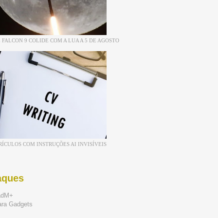
 FALCON 9 COLIDE COM A LUA A 5 DE AGOSTO
RÍCULOS COM INSTRUÇÕES AI INVISÍVEIS
aques
adM+
ara Gadgets