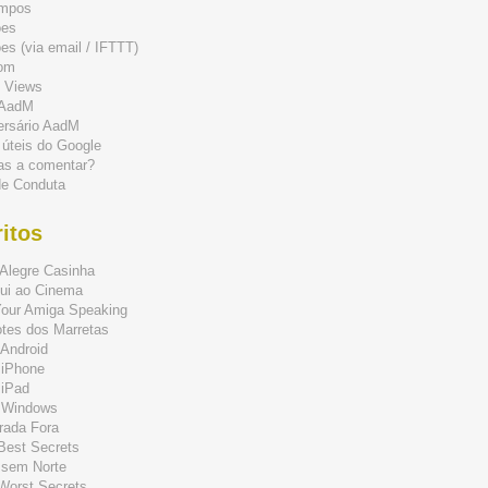
mpos
ões
s (via email / IFTTT)
om
 Views
 AadM
ersário AadM
 úteis do Google
as a comentar?
de Conduta
itos
Alegre Casinha
ui ao Cinema
Your Amiga Speaking
tes dos Marretas
Android
 iPhone
 iPad
 Windows
rada Fora
 Best Secrets
 sem Norte
 Worst Secrets