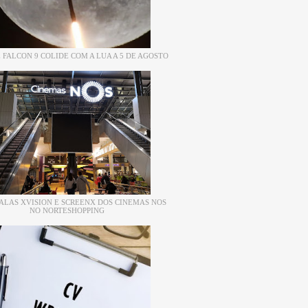
 FALCON 9 COLIDE COM A LUA A 5 DE AGOSTO
ALAS XVISION E SCREENX DOS CINEMAS NOS
NO NORTESHOPPING