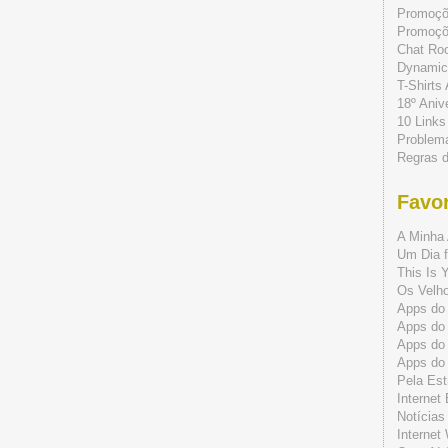
Promoç
Promoçõe
Chat Ro
Dynamic
T-Shirts
18º Aniv
10 Links
Problem
Regras 
Favor
A Minha 
Um Dia f
This Is 
Os Velho
Apps do 
Apps do
Apps do
Apps do
Pela Est
Internet
Notícias
Internet