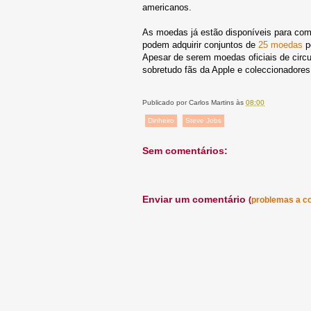
americanos.
As moedas já estão disponíveis para co
podem adquirir conjuntos de
25 moedas
p
Apesar de serem moedas oficiais de circ
sobretudo fãs da Apple e coleccionadores
Publicado por
Carlos Martins
às
08:00
Dinheiro
Steve Jobs
Sem comentários:
Enviar um comentário
(
problemas a c