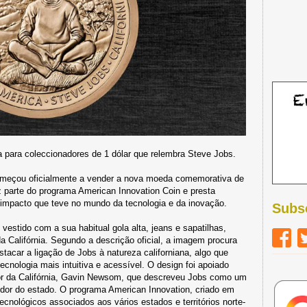
 para coleccionadores de 1 dólar que relembra Steve Jobs.
meçou oficialmente a vender a nova moeda comemorativa de
z parte do programa American Innovation Coin e presta
impacto que teve no mundo da tecnologia e da inovação.
Subs
stido com a sua habitual gola alta, jeans e sapatilhas,
 Califórnia. Segundo a descrição oficial, a imagem procura
tacar a ligação de Jobs à natureza californiana, algo que
 tecnologia mais intuitiva e acessível. O design foi apoiado
or da Califórnia, Gavin Newsom, que descreveu Jobs como um
edor do estado. O programa American Innovation, criado em
cnológicos associados aos vários estados e territórios norte-