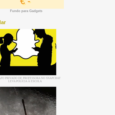
€ -
Fundo para Gadgets
lar
FO PRIVADO DE PROFESSORA NO SNAPCHAT
LEVA POLÍCIA À ESCOLA