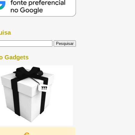
uisa
o Gadgets