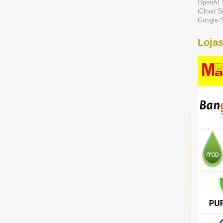
OpenAI 
iCloud S
Google S
Lojas