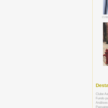
CUR
Dest
Clube A
Fundo p
Análises
Passate