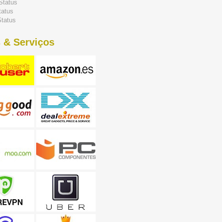
Status
tatus
tatus
 & Serviços