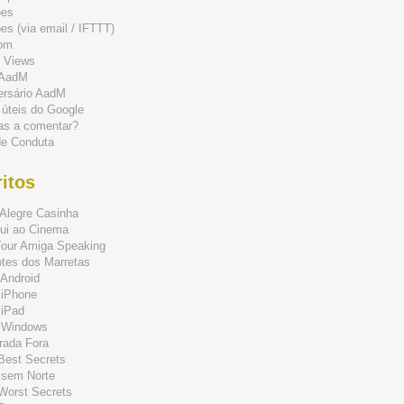
ões
s (via email / IFTTT)
om
 Views
 AadM
ersário AadM
 úteis do Google
as a comentar?
de Conduta
itos
Alegre Casinha
ui ao Cinema
Your Amiga Speaking
tes dos Marretas
Android
 iPhone
 iPad
 Windows
rada Fora
 Best Secrets
 sem Norte
 Worst Secrets