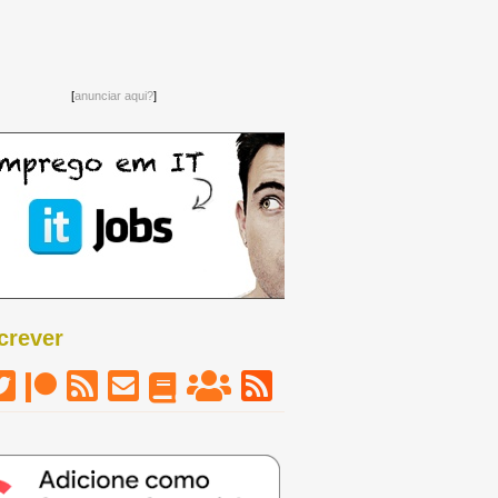
[
anunciar aqui?
]
crever