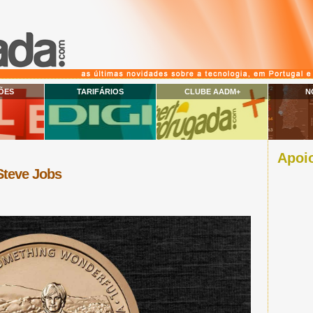
ÕES
TARIFÁRIOS
CLUBE AADM+
N
Apoio
Steve Jobs