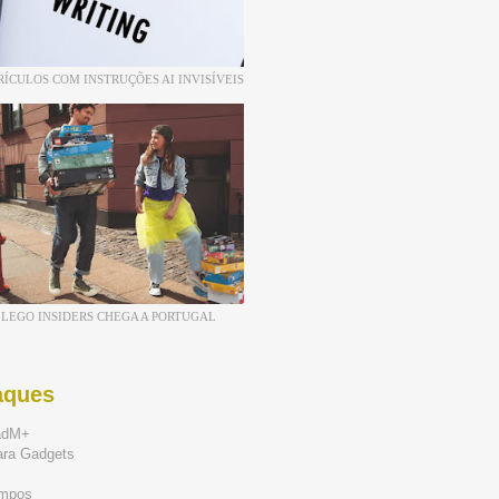
RÍCULOS COM INSTRUÇÕES AI INVISÍVEIS
LEGO INSIDERS CHEGA A PORTUGAL
aques
adM+
ara Gadgets
mpos