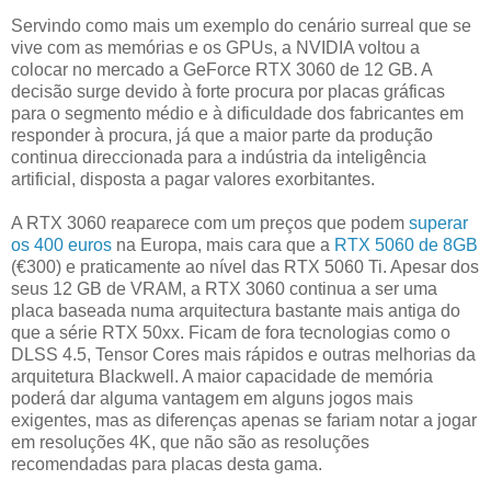
Servindo como mais um exemplo do cenário surreal que se
vive com as memórias e os GPUs, a NVIDIA voltou a
colocar no mercado a GeForce RTX 3060 de 12 GB. A
decisão surge devido à forte procura por placas gráficas
para o segmento médio e à dificuldade dos fabricantes em
responder à procura, já que a maior parte da produção
continua direccionada para a indústria da inteligência
artificial, disposta a pagar valores exorbitantes.
A RTX 3060 reaparece com um preços que podem
superar
os 400 euros
na Europa, mais cara que a
RTX 5060 de 8GB
(€300) e praticamente ao nível das RTX 5060 Ti. Apesar dos
seus 12 GB de VRAM, a RTX 3060 continua a ser uma
placa baseada numa arquitectura bastante mais antiga do
que a série RTX 50xx. Ficam de fora tecnologias como o
DLSS 4.5, Tensor Cores mais rápidos e outras melhorias da
arquitetura Blackwell. A maior capacidade de memória
poderá dar alguma vantagem em alguns jogos mais
exigentes, mas as diferenças apenas se fariam notar a jogar
em resoluções 4K, que não são as resoluções
recomendadas para placas desta gama.