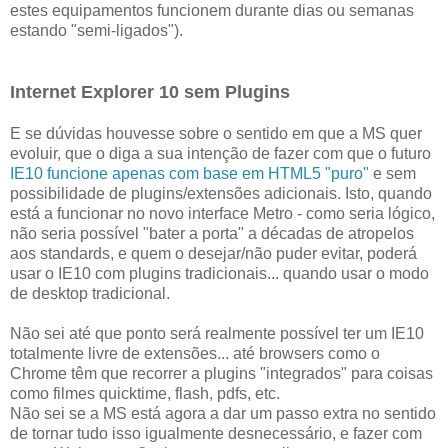
estes equipamentos funcionem durante dias ou semanas
estando "semi-ligados").
Internet Explorer 10 sem Plugins
E se dúvidas houvesse sobre o sentido em que a MS quer
evoluir, que o diga a sua intenção de fazer com que o futuro
IE10 funcione apenas com base em HTML5 "puro"
e sem
possibilidade de plugins/extensões adicionais. Isto, quando
está a funcionar no novo interface Metro - como seria lógico,
não seria possível "bater a porta" a décadas de atropelos
aos standards, e quem o desejar/não puder evitar, poderá
usar o IE10 com plugins tradicionais... quando usar o modo
de desktop tradicional.
Não sei até que ponto será realmente possível ter um IE10
totalmente livre de extensões... até browsers como o
Chrome têm que recorrer a plugins "integrados" para coisas
como filmes quicktime, flash, pdfs, etc.
Não sei se a MS está agora a dar um passo extra no sentido
de tornar tudo isso igualmente desnecessário, e fazer com