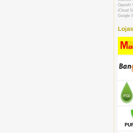
OpenAI 
iCloud S
Google S
Lojas