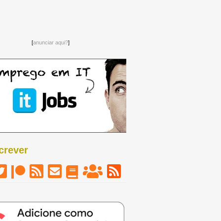
[
anunciar aqui?
]
crever