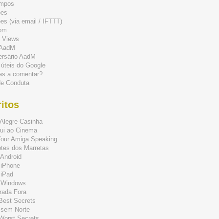
mpos
ões
s (via email / IFTTT)
om
 Views
 AadM
ersário AadM
 úteis do Google
as a comentar?
de Conduta
itos
Alegre Casinha
ui ao Cinema
Your Amiga Speaking
tes dos Marretas
Android
 iPhone
 iPad
 Windows
rada Fora
 Best Secrets
 sem Norte
 Worst Secrets