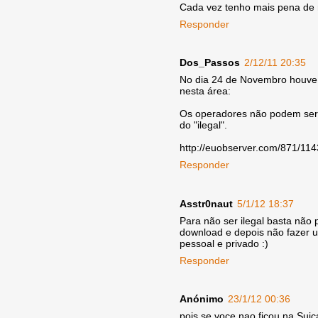
Cada vez tenho mais pena de 
Responder
Dos_Passos
2/12/11 20:35
No dia 24 de Novembro houve 
nesta área:
Os operadores não podem ser ob
do "ilegal".
http://euobserver.com/871/11
Responder
Asstr0naut
5/1/12 18:37
Para não ser ilegal basta não p
download e depois não fazer up
pessoal e privado :)
Responder
Anónimo
23/1/12 00:36
pois se voçe nao ficou na Suiç