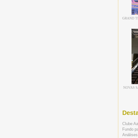
GRAND TH
NOVAS S
Dest
Clube A
Fundo p
Análises