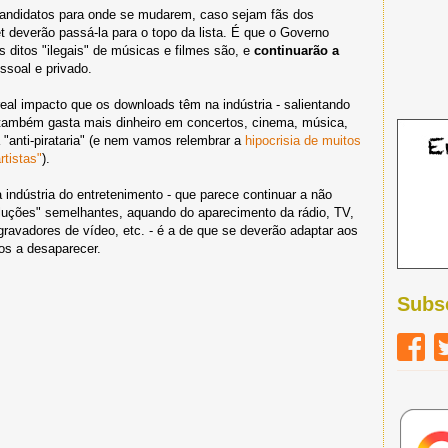
 candidatos para onde se mudarem, caso sejam fãs dos
t deverão passá-la para o topo da lista. É que o Governo
 ditos "ilegais" de músicas e filmes são, e
continuarão a
ssoal e privado.
al impacto que os downloads têm na indústria - salientando
s também gasta mais dinheiro em concertos, cinema, música,
a "anti-pirataria" (e nem vamos relembrar a
hipocrisia de muitos
rtistas"
).
ndústria do entretenimento - que parece continuar a não
oluções" semelhantes, aquando do aparecimento da rádio, TV,
gravadores de vídeo, etc. - é a de que se deverão adaptar aos
os a desaparecer.
Subs