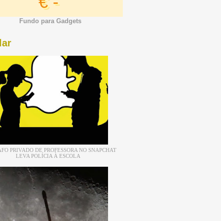
€ -
Fundo para Gadgets
lar
FO PRIVADO DE PROFESSORA NO SNAPCHAT
LEVA POLÍCIA À ESCOLA