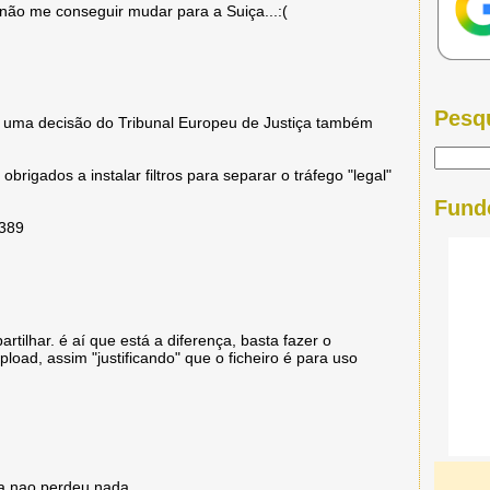
não me conseguir mudar para a Suiça...:(
Pesq
uma decisão do Tribunal Europeu de Justiça também
rigados a instalar filtros para separar o tráfego "legal"
Fund
4389
artilhar. é aí que está a diferença, basta fazer o
load, assim "justificando" que o ficheiro é para uso
a nao perdeu nada....