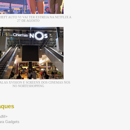
EFT AUTO VI VAI TER ESTREIA NA NETFLIX A
27 DE AGOSTO
ALAS XVISION E SCREENX DOS CINEMAS NOS
NO NORTESHOPPING
aques
adM+
ara Gadgets