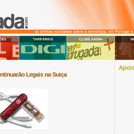
ÕES
TARIFÁRIOS
CLUBE AADM+
N
Apoio
ntinuarão Legais na Suiça