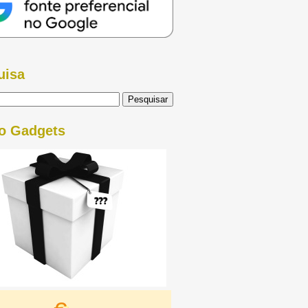
uisa
o Gadgets