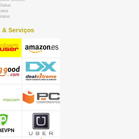
Status
tatus
tatus
 & Serviços