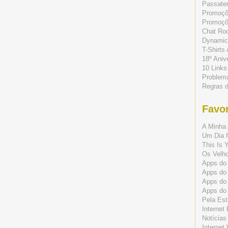
Passate
Promoç
Promoçõe
Chat Ro
Dynamic
T-Shirts
18º Aniv
10 Links
Problem
Regras 
Favor
A Minha 
Um Dia f
This Is 
Os Velho
Apps do 
Apps do
Apps do
Apps do
Pela Est
Internet
Notícias
Internet