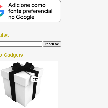
uisa
o Gadgets