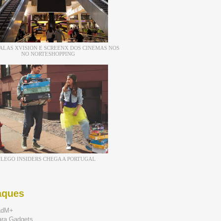
ALAS XVISION E SCREENX DOS CINEMAS NOS
NO NORTESHOPPING
LEGO INSIDERS CHEGA A PORTUGAL
aques
adM+
ara Gadgets