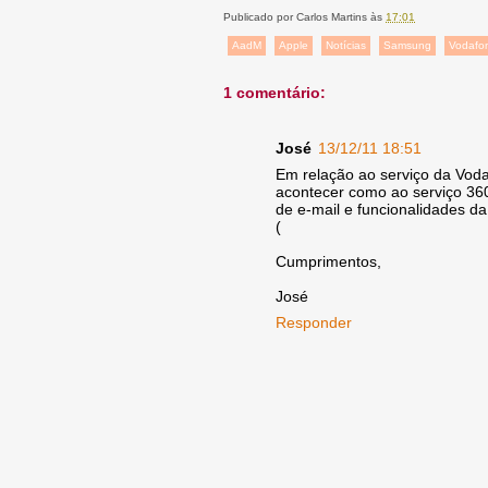
Publicado por
Carlos Martins
às
17:01
AadM
Apple
Notícias
Samsung
Vodafo
1 comentário:
José
13/12/11 18:51
Em relação ao serviço da Vod
acontecer como ao serviço 360 
de e-mail e funcionalidades da
(
Cumprimentos,
José
Responder