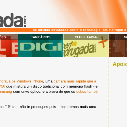
ÕES
TARIFÁRIOS
CLUBE AADM+
N
Apoio
ncrava os Windows Phone
, uma
câmara mais rápida que a
750
que mistura um disco tradicional com memória flash - e
Samsung
com drive óptico, e a prova de que os
cubos também
 T-Shirts, não te preocupes pois... hoje temos mais uma