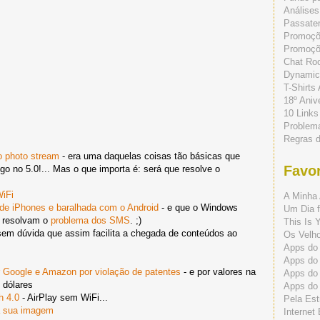
Análises
Passate
Promoç
Promoçõe
Chat Ro
Dynamic
T-Shirts
18º Aniv
10 Links
Problem
Regras 
do photo stream
- era uma daquelas coisas tão básicas que
Favor
o no 5.0!... Mas o que importa é: será que resolve o
WiFi
A Minha 
a de iPhones e baralhada com o Android
- e que o Windows
Um Dia f
e resolvam o
problema dos SMS
. ;)
This Is 
sem dúvida que assim facilita a chegada de conteúdos ao
Os Velho
Apps do 
Apps do
 Google e Amazon por violação de patentes
- e por valores na
Apps do
 dólares
Apps do
h 4.0
- AirPlay sem WiFi...
Pela Est
 a sua imagem
Internet