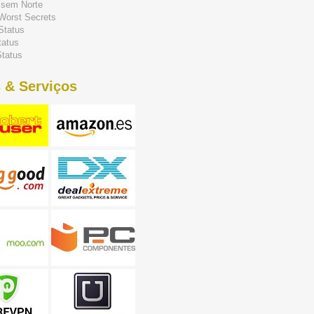
 sem Norte
 Worst Secrets
Status
tatus
tatus
 & Serviços