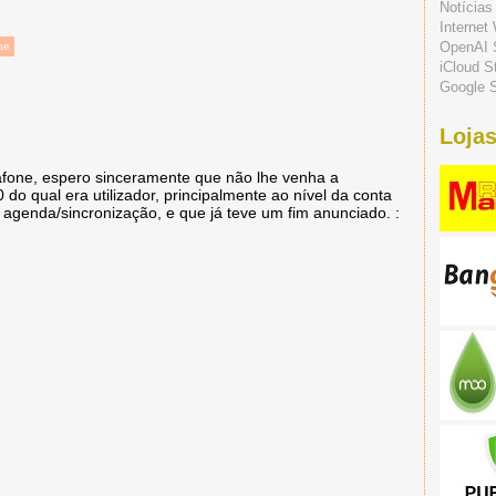
Notícias
Internet
OpenAI 
ne
iCloud S
Google S
Lojas
afone, espero sinceramente que não lhe venha a
do qual era utilizador, principalmente ao nível da conta
 agenda/sincronização, e que já teve um fim anunciado. :