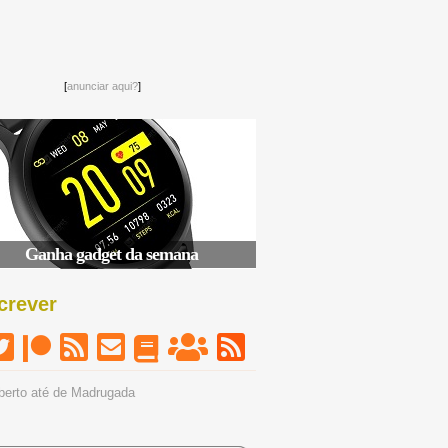
[
anunciar aqui?
]
Ganha gadget da semana
crever
berto até de Madrugada