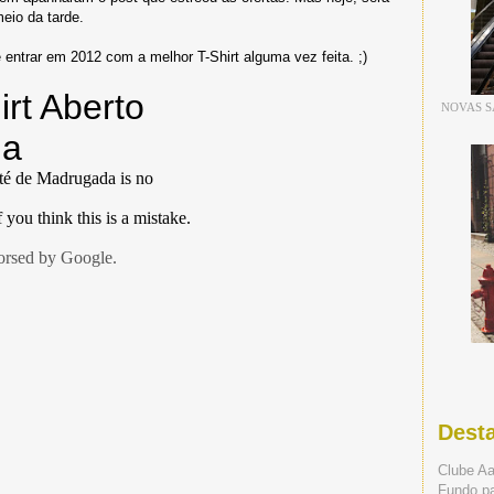
eio da tarde.
 entrar em 2012 com a melhor T-Shirt alguma vez feita. ;)
NOVAS S
Dest
Clube A
Fundo p