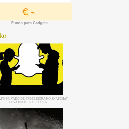
€ -
Fundo para Gadgets
lar
FO PRIVADO DE PROFESSORA NO SNAPCHAT
LEVA POLÍCIA À ESCOLA