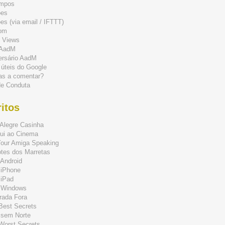
mpos
ões
s (via email / IFTTT)
om
 Views
 AadM
ersário AadM
 úteis do Google
as a comentar?
de Conduta
itos
Alegre Casinha
ui ao Cinema
Your Amiga Speaking
tes dos Marretas
Android
 iPhone
 iPad
 Windows
rada Fora
 Best Secrets
 sem Norte
 Worst Secrets