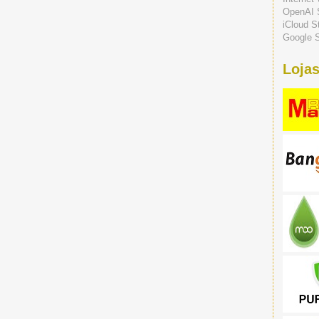
OpenAI 
iCloud S
Google S
Lojas