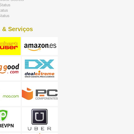
Status
tatus
tatus
 & Serviços