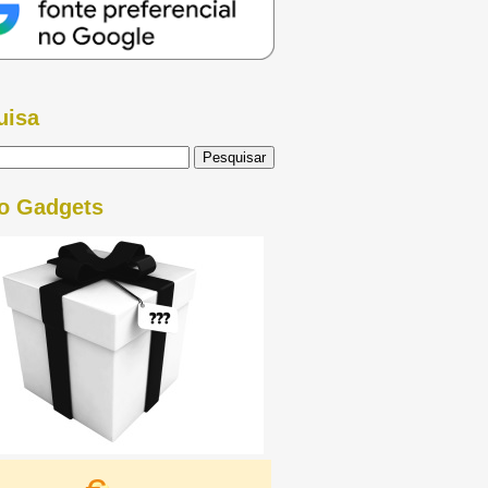
uisa
o Gadgets