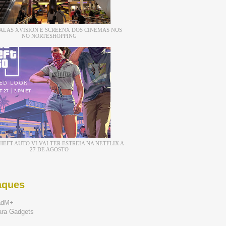
ALAS XVISION E SCREENX DOS CINEMAS NOS
NO NORTESHOPPING
EFT AUTO VI VAI TER ESTREIA NA NETFLIX A
27 DE AGOSTO
aques
adM+
ara Gadgets