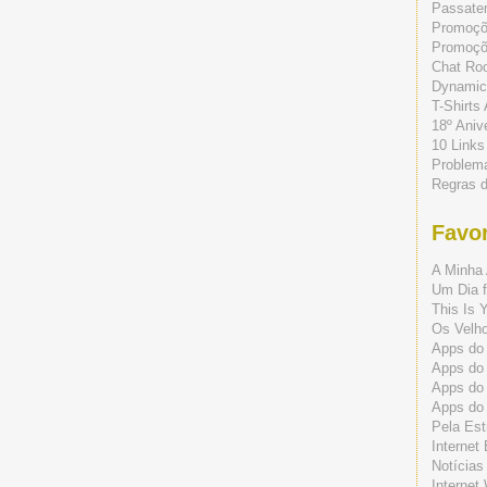
Passate
Promoç
Promoçõe
Chat Ro
Dynamic
T-Shirts
18º Aniv
10 Links
Problem
Regras 
Favor
A Minha 
Um Dia f
This Is 
Os Velho
Apps do 
Apps do
Apps do
Apps do
Pela Est
Internet
Notícias
Internet