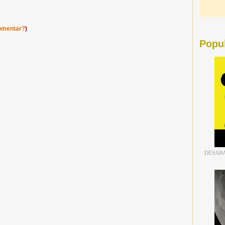
omentar?
)
Popu
DESABA