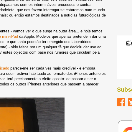
s deparamos com os intermináveis processos e contra-
idade/etc. que nos fazem interrogar se estaremos num mundo
nais; ou então estamos destinados a notícias futurológicas de
entes - vamos ver o que surge na outra área... e hoje temos
e mini-iPad
da Apple. Modelos que apenas pretendem dar uma
os; e que tanto poderão ter emergido dos laboratórios
te) - sido feitos por um qualquer fã que decidiu dar uso ao
r estes objectos com base nos rumores que circulam pela
ticado
parece-me ser cada vez mais credível - e embora
para quem estiver habituado ao formato dos iPhones anteriores
ar, terá precisamente o efeito oposto: de passar a ser o
 todos os outros iPhones anteriores que passem a parecer
Subs