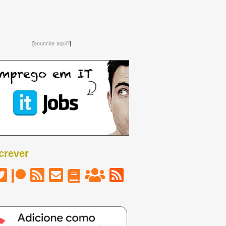
[
anunciar aqui?
]
crever