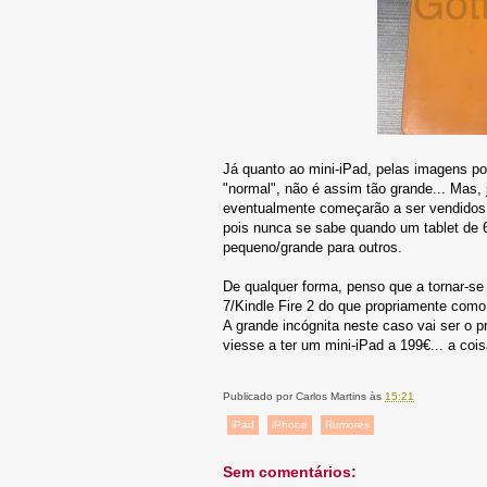
Já quanto ao mini-iPad, pelas imagens po
"normal", não é assim tão grande... Mas,
eventualmente começarão a ser vendidos "
pois nunca se sabe quando um tablet de 6"
pequeno/grande para outros.
De qualquer forma, penso que a tornar-s
7/Kindle Fire 2 do que propriamente como 
A grande incógnita neste caso vai ser o 
viesse a ter um mini-iPad a 199€... a cois
Publicado por
Carlos Martins
às
15:21
iPad
iPhone
Rumores
Sem comentários: