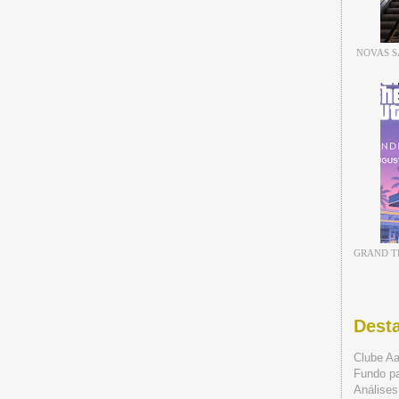
NOVAS S
GRAND TH
Dest
Clube A
Fundo p
Análises