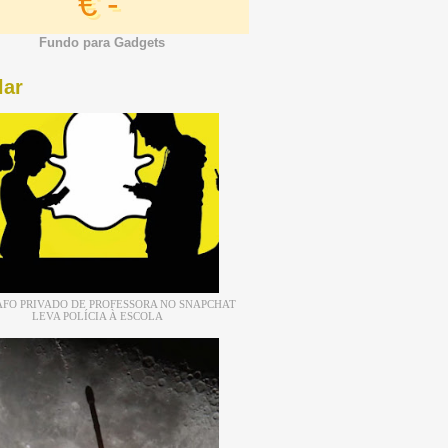
€ -
Fundo para Gadgets
lar
FO PRIVADO DE PROFESSORA NO SNAPCHAT
LEVA POLÍCIA À ESCOLA