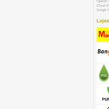
OpenAI 
iCloud S
Google S
Lojas