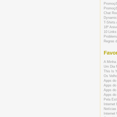
Promoç
Promoçõe
Chat Ro
Dynamic
T-Shirts
18º Aniv
10 Links
Problem
Regras 
Favor
A Minha 
Um Dia f
This Is 
Os Velho
Apps do 
Apps do
Apps do
Apps do
Pela Est
Internet
Notícias
Internet