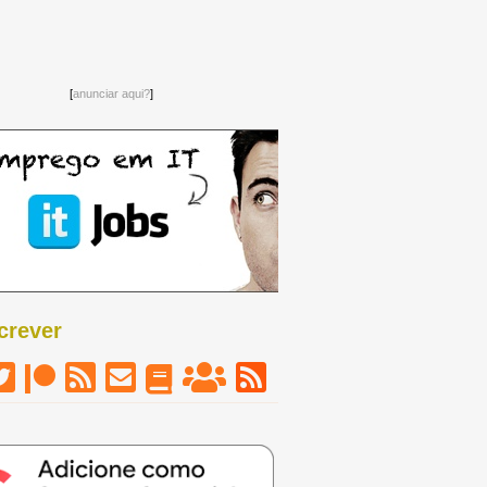
[
anunciar aqui?
]
crever