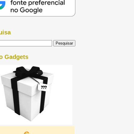
uisa
o Gadgets