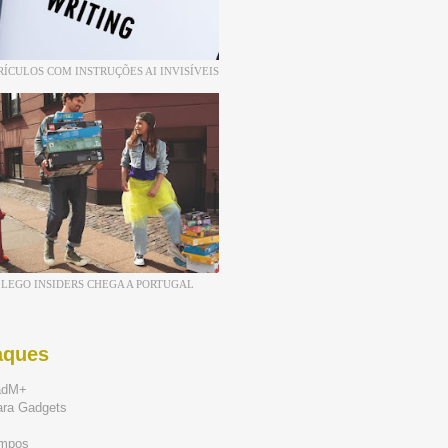
RÍCULOS COM INSTRUÇÕES AI INVISÍVEIS
LEGO INSIDERS CHEGA A PORTUGAL
aques
adM+
ara Gadgets
mpos