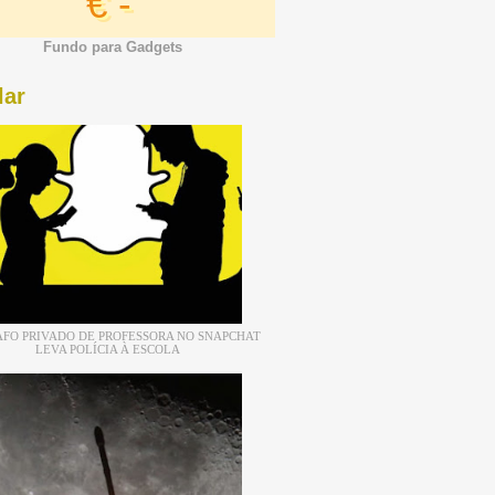
€ -
Fundo para Gadgets
lar
FO PRIVADO DE PROFESSORA NO SNAPCHAT
LEVA POLÍCIA À ESCOLA