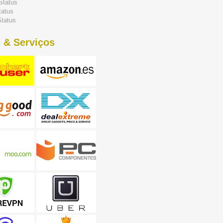
Status
tatus
tatus
 & Serviços