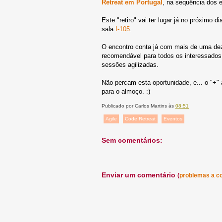
Retreat em Portugal
, na sequência dos 
Este "retiro" vai ter lugar já no próximo
sala
I-105
.
O encontro conta já com mais de uma dez
recomendável para todos os interessados
sessões agilizadas.
Não percam esta oportunidade, e... o "+"
para o almoço. :)
Publicado por
Carlos Martins
às
08:51
Agile
Code Retreat
Eventos
Sem comentários:
Enviar um comentário
(
problemas a c