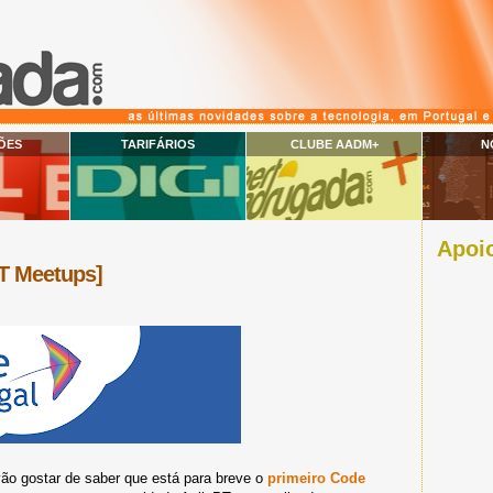
ÕES
TARIFÁRIOS
CLUBE AADM+
N
Apoio
PT Meetups]
ão gostar de saber que está para breve o
primeiro Code