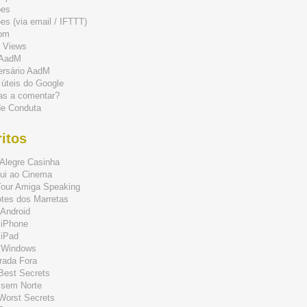
ões
s (via email / IFTTT)
om
 Views
 AadM
ersário AadM
 úteis do Google
as a comentar?
de Conduta
itos
Alegre Casinha
ui ao Cinema
Your Amiga Speaking
tes dos Marretas
Android
 iPhone
 iPad
 Windows
rada Fora
 Best Secrets
 sem Norte
 Worst Secrets