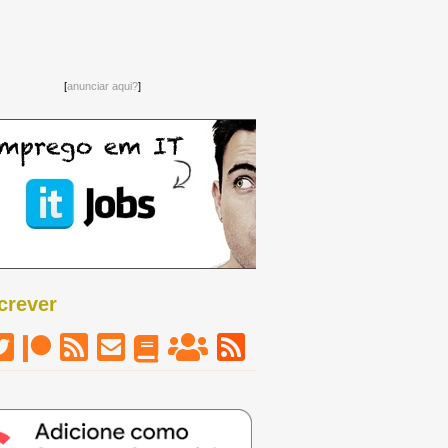
[
anunciar aqui?
]
crever