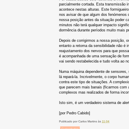
parcialmente cortada. Esta transmissão irr
acontece nestas alturas. Este formigueir
nos avisar de que algum dos fenómenos de
nossa posição antes da situação poder 
minutos não terá qualquer impacto signif
dormência durante períodos muito mais pr
Depois de corrigirmos a nossa posição, 
entanto a retoma da sensibilidade não é 
reajustamento dos nervos para que possa
é acompanhada de uma sensação de formi
vai sendo restabelecida e tudo volta ao n
Numa máquina dependente de sensores, se
lá repará-la. Incrivelmente, o corpo hum
contra este tipo de situações. A complex
que parecem mais banais (ficarmos com
complexos mas realizados de forma inco
Isto sim, é um verdadeiro sistema de alert
[por Pedro Cabido]
Publicado por
Carlos Martins
às
11:04
Curiosidades