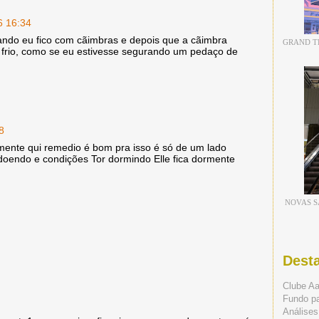
6 16:34
ndo eu fico com cãimbras e depois que a cãimbra
GRAND TH
 frio, como se eu estivesse segurando um pedaço de
8
mente qui remedio é bom pra isso é só de um lado
a doendo e condições Tor dormindo Elle fica dormente
NOVAS S
Dest
Clube A
Fundo p
Análises