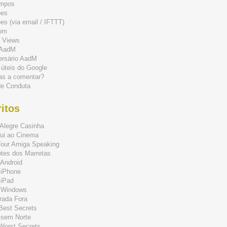
mpos
ões
s (via email / IFTTT)
om
 Views
 AadM
ersário AadM
 úteis do Google
as a comentar?
de Conduta
itos
Alegre Casinha
ui ao Cinema
Your Amiga Speaking
tes dos Marretas
Android
 iPhone
 iPad
 Windows
rada Fora
 Best Secrets
 sem Norte
 Worst Secrets