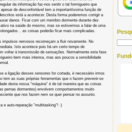
egular da informação faz-nos sentir o tal formigueiro que
o apesar de desconfortável tem a importantíssima função de
scritos está a acontecer. Desta forma poderemos corrigir a
causar danos. Ficar com um membro dormente durante dez
icativo na saúde do mesmo, mas se estivermos a falar de uma
olongados... as coisas poderão ficar mais complicadas.
Pesq
os impulsos nervosos recomeçam a fluir novamente. No
imediata. Isto acontece pois há um certo tempo de
m voltar à transmissão de sensações. Normalmente esta fase
Fund
gueiro bem mais intensa, mas aos poucos a sensibilidade
ormal.
 a ligação desses sensores for cortada, é necessário irmos
ano tem as suas próprias ferramentas que o fazem prevenir-se
idade desta nossa "máquina" é de tal maneira que as coisas
 as pernas dormentes) envolvem comportamentos muito
nsciente que nos fazem nem se quer pensar no assunto.
a e auto-reparação "multitasking"! :)