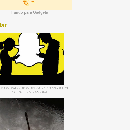
€ -
Fundo para Gadgets
lar
FO PRIVADO DE PROFESSORA NO SNAPCHAT
LEVA POLÍCIA À ESCOLA