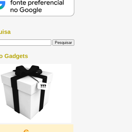
uisa
o Gadgets