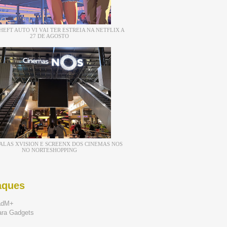
EFT AUTO VI VAI TER ESTREIA NA NETFLIX A
27 DE AGOSTO
ALAS XVISION E SCREENX DOS CINEMAS NOS
NO NORTESHOPPING
aques
adM+
ara Gadgets