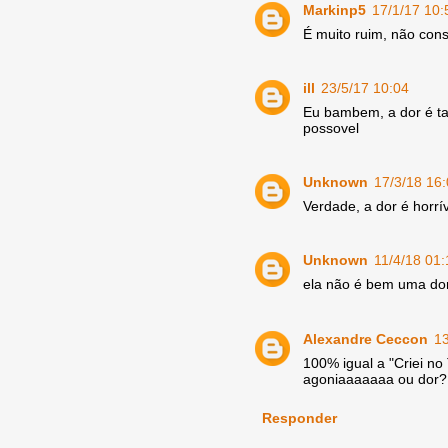
Markinp5
17/1/17 10:
É muito ruim, não con
ill
23/5/17 10:04
Eu bambem, a dor é ta
possovel
Unknown
17/3/18 16
Verdade, a dor é horrí
Unknown
11/4/18 01:
ela não é bem uma dor
Alexandre Ceccon
13
100% igual a "Criei no
agoniaaaaaaa ou dor? 
Responder