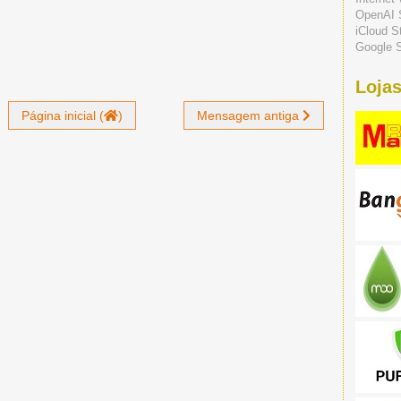
OpenAI 
iCloud S
Google S
Lojas
Página inicial (
)
Mensagem antiga