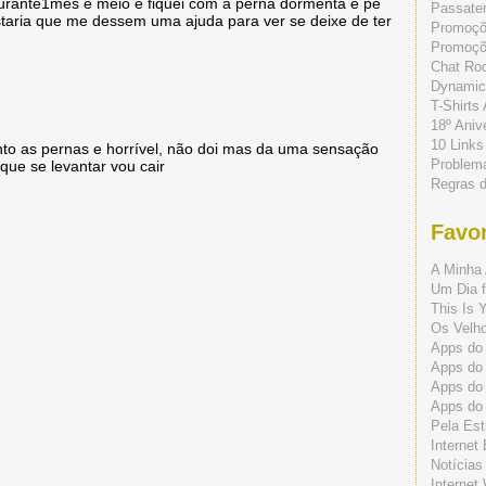
durante1mes e meio e fiquei com a perna dormenta e pé
Passate
taria que me dessem uma ajuda para ver se deixe de ter
Promoç
Promoçõe
Chat Ro
Dynamic
T-Shirts
18º Aniv
10 Links
to as pernas e horrível, não doi mas da uma sensação
Problem
que se levantar vou cair
Regras 
Favor
A Minha 
Um Dia f
This Is 
Os Velho
Apps do 
Apps do
Apps do
Apps do
Pela Est
Internet
Notícias
Internet