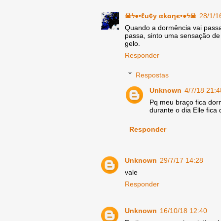
☠ϟ●•ℓu¢y αkαηє•●ϟ☠
28/1/1
Quando a dormência vai passa
passa, sinto uma sensação de
gelo.
Responder
Respostas
Unknown
4/7/18 21:4
Pq meu braço fica dor
durante o dia Elle fic
Responder
Unknown
29/7/17 14:28
vale
Responder
Unknown
16/10/18 12:40