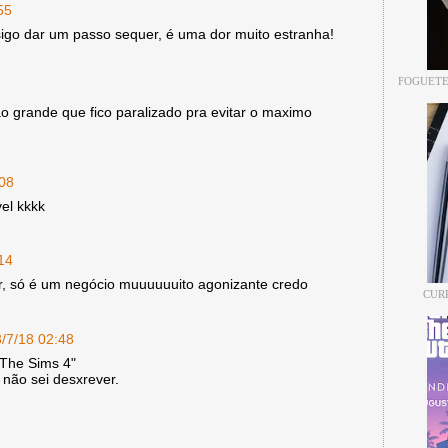
55
sigo dar um passo sequer, é uma dor muito estranha!
FOGUETE
o grande que fico paralizado pra evitar o maximo
:08
vel kkkk
14
, só é um negócio muuuuuuito agonizante credo
CUR
/7/18 02:48
 The Sims 4"
não sei desxrever.