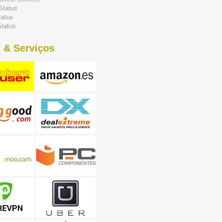
Status
tatus
tatus
 & Serviços