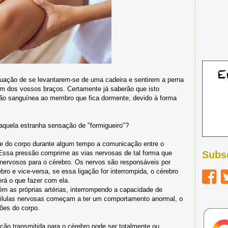
tuação de se levantarem-se de uma cadeira e sentirem a perna
m dos vossos braços. Certamente já saberão que isto
ação sanguínea ao membro que fica dormente, devido à forma
aquela estranha sensação de "formigueiro"?
e do corpo durante algum tempo a comunicação entre o
 Essa pressão comprime as vias nervosas de tal forma que
Subs
 nervosos para o cérebro. Os nervos são responsáveis por
bro e vice-versa, se essa ligação for interrompida, o cérebro
erá o que fazer com ela.
m as próprias artérias, interrompendo a capacidade de
s células nervosas começam a ter um comportamento anormal, o
ões do corpo.
ção transmitida para o cérebro pode ser totalmente ou