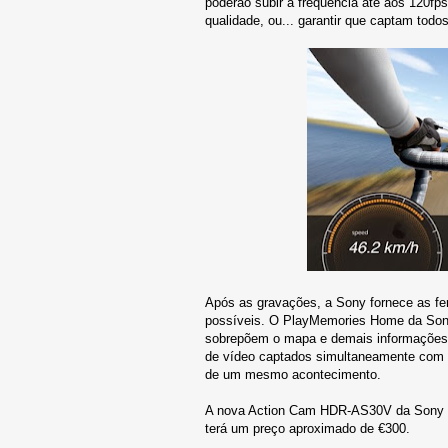
poderão subir a frequência até aos 120fps
qualidade, ou... garantir que captam tod
Após as gravações, a Sony fornece as fer
possíveis. O PlayMemories Home da Sony 
sobrepõem o mapa e demais informações s
de vídeo captados simultaneamente com d
de um mesmo acontecimento.
A nova Action Cam HDR-AS30V da Sony est
terá um preço aproximado de €300.