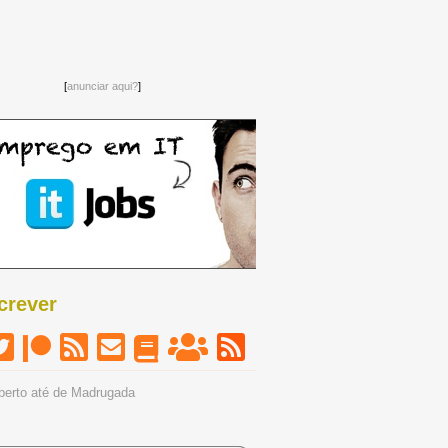
[
anunciar aqui?
]
crever
berto até de Madrugada