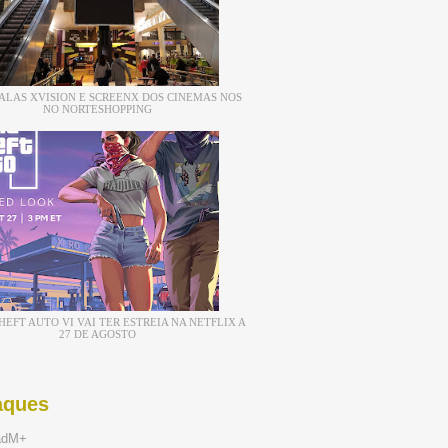
ALAS XVISION E SCREENX DOS CINEMAS NOS
NO NORTESHOPPING
EFT AUTO VI VAI TER ESTREIA NA NETFLIX A
27 DE AGOSTO
aques
adM+