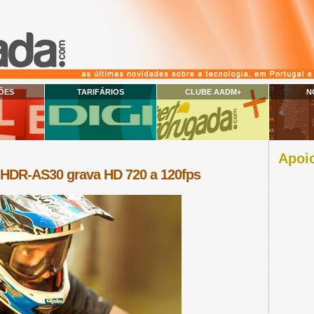
ÕES
TARIFÁRIOS
CLUBE AADM+
N
Apoio
HDR-AS30 grava HD 720 a 120fps