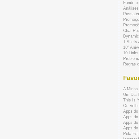
Fundo p
Análises
Passate
Promoç
Promoçõe
Chat Ro
Dynamic
T-Shirts
18º Aniv
10 Links
Problem
Regras 
Favor
A Minha 
Um Dia f
This Is 
Os Velho
Apps do 
Apps do
Apps do
Apps do
Pela Est