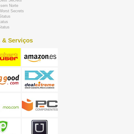
 Best Secrets
 sem Norte
 Worst Secrets
Status
tatus
tatus
 & Serviços