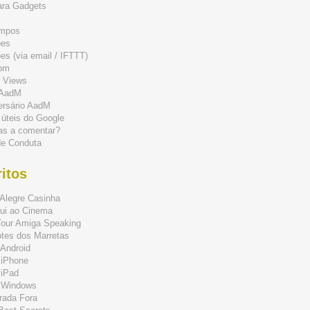
ara Gadgets
mpos
ões
s (via email / IFTTT)
om
 Views
 AadM
ersário AadM
 úteis do Google
as a comentar?
de Conduta
itos
Alegre Casinha
ui ao Cinema
Your Amiga Speaking
tes dos Marretas
Android
 iPhone
 iPad
 Windows
rada Fora