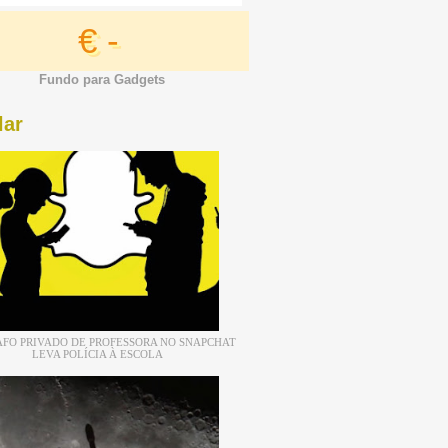
€ -
Fundo para Gadgets
lar
FO PRIVADO DE PROFESSORA NO SNAPCHAT
LEVA POLÍCIA À ESCOLA