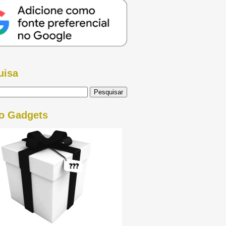
uisa
o Gadgets