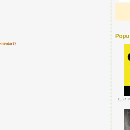
Popu
omentar?
)
DESABA