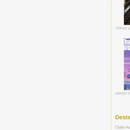
NOVAS S
GRAND TH
Dest
Clube A