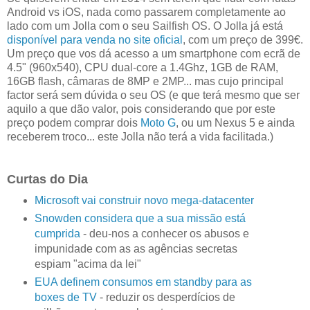
Android vs iOS, nada como passarem completamente ao
lado com um Jolla com o seu Sailfish OS. O Jolla já está
disponível para venda no site oficial
, com um preço de 399€.
Um preço que vos dá acesso a um smartphone com ecrã de
4.5" (960x540), CPU dual-core a 1.4Ghz, 1GB de RAM,
16GB flash, câmaras de 8MP e 2MP... mas cujo principal
factor será sem dúvida o seu OS (e que terá mesmo que ser
aquilo a que dão valor, pois considerando que por este
preço podem comprar dois
Moto G
, ou um Nexus 5 e ainda
receberem troco... este Jolla não terá a vida facilitada.)
Curtas do Dia
Microsoft vai construir novo mega-datacenter
Snowden considera que a sua missão está
cumprida
- deu-nos a conhecer os abusos e
impunidade com as as agências secretas
espiam "acima da lei"
EUA definem consumos em standby para as
boxes de TV
- reduzir os desperdícios de