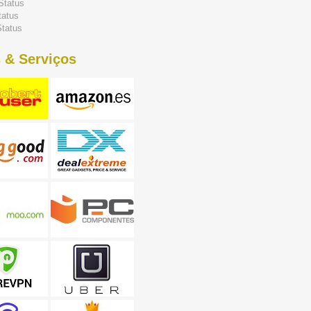
Status
tatus
tatus
 & Serviços