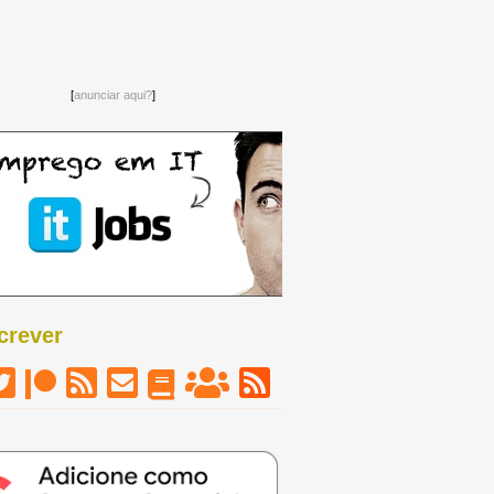
[
anunciar aqui?
]
crever