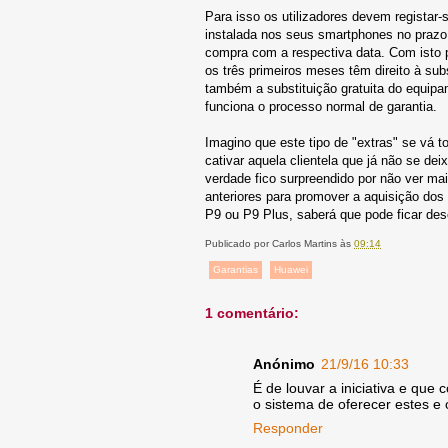
Para isso os utilizadores devem registar
instalada nos seus smartphones no prazo
compra com a respectiva data. Com isto 
os três primeiros meses têm direito à sub
também a substituição gratuita do equip
funciona o processo normal de garantia.
Imagino que este tipo de "extras" se vá
cativar aquela clientela que já não se dei
verdade fico surpreendido por não ver 
anteriores para promover a aquisição do
P9 ou P9 Plus, saberá que pode ficar de
Publicado por
Carlos Martins
às
09:14
Garantias
Huawei
1 comentário:
Anónimo
21/9/16 10:33
É de louvar a iniciativa e qu
o sistema de oferecer estes e 
Responder