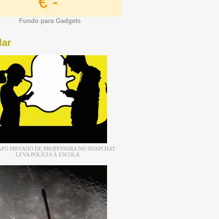
€ -
Fundo para Gadgets
lar
FO PRIVADO DE PROFESSORA NO SNAPCHAT
LEVA POLÍCIA À ESCOLA