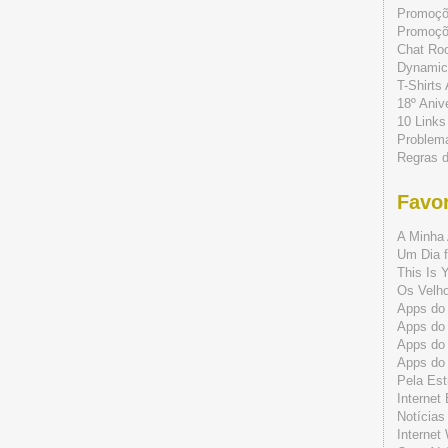
Promoç
Promoçõe
Chat Ro
Dynamic
T-Shirts
18º Aniv
10 Links
Problem
Regras 
Favor
A Minha 
Um Dia f
This Is 
Os Velho
Apps do 
Apps do
Apps do
Apps do
Pela Est
Internet
Notícias
Internet