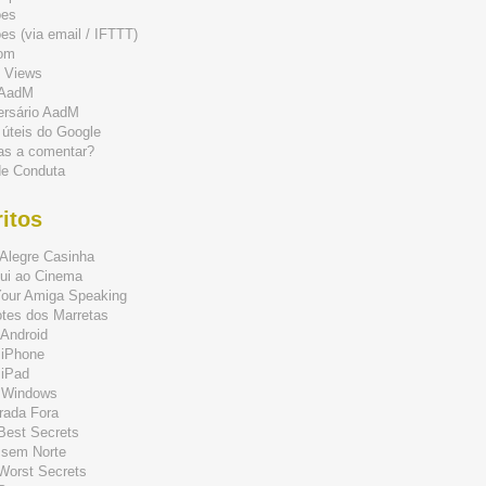
ões
s (via email / IFTTT)
om
 Views
 AadM
ersário AadM
 úteis do Google
as a comentar?
de Conduta
itos
Alegre Casinha
ui ao Cinema
Your Amiga Speaking
tes dos Marretas
Android
 iPhone
 iPad
 Windows
rada Fora
 Best Secrets
 sem Norte
 Worst Secrets