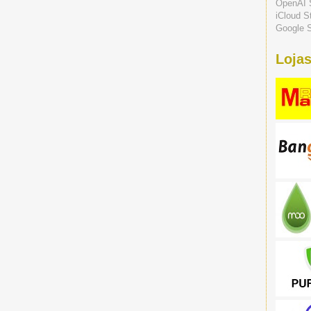
OpenAI 
iCloud S
Google S
Lojas