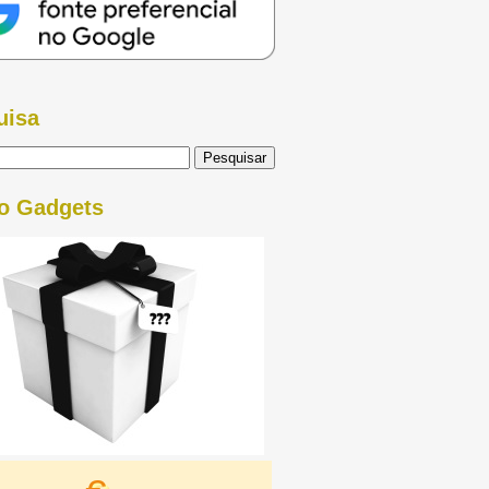
uisa
o Gadgets