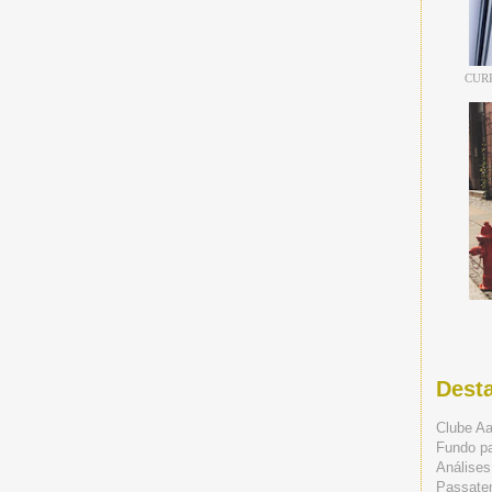
CUR
Dest
Clube A
Fundo p
Análises
Passate