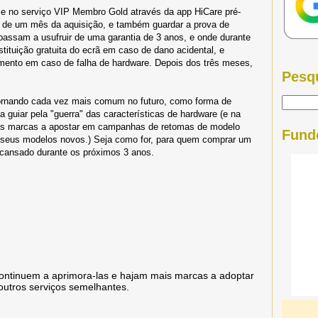
-se no serviço VIP Membro Gold através da app HiCare pré-
 de um mês da aquisição, e também guardar a prova de
passam a usufruir de uma garantia de 3 anos, e onde durante
stituição gratuita do ecrã em caso de dano acidental, e
amento em caso de falha de hardware. Depois dos três meses,
Pesq
 tornando cada vez mais comum no futuro, como forma de
xa guiar pela "guerra" das características de hardware (e na
mais marcas a apostar em campanhas de retomas de modelo
Fund
s seus modelos novos.) Seja como for, para quem comprar um
scansado durante os próximos 3 anos.
e continuem a aprimora-las e hajam mais marcas a adoptar
outros serviços semelhantes.