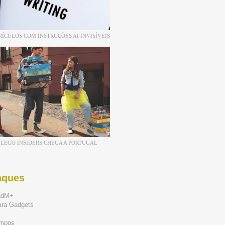
RÍCULOS COM INSTRUÇÕES AI INVISÍVEIS
LEGO INSIDERS CHEGA A PORTUGAL
aques
adM+
ara Gadgets
mpos