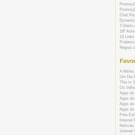
Promoç
Promoçõe
Chat Ro
Dynamic
T-Shirts
18º Aniv
10 Links
Problem
Regras 
Favor
A Minha 
Um Dia f
This Is 
Os Velho
Apps do 
Apps do
Apps do
Apps do
Pela Est
Internet
Notícias
Internet