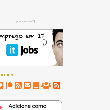
[
anunciar aqui?
]
crever