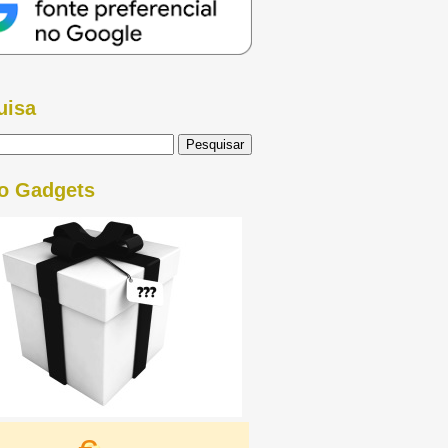
uisa
o Gadgets