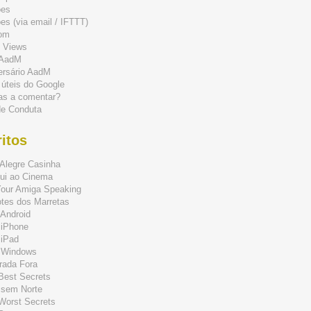
ões
s (via email / IFTTT)
om
 Views
 AadM
ersário AadM
 úteis do Google
as a comentar?
de Conduta
itos
Alegre Casinha
ui ao Cinema
Your Amiga Speaking
tes dos Marretas
Android
 iPhone
 iPad
 Windows
rada Fora
 Best Secrets
 sem Norte
 Worst Secrets