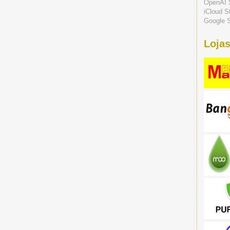
OpenAI 
iCloud S
Google S
Lojas