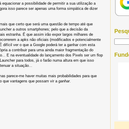
equacionar a possibilidade de permitir a sua utilização a
gora isso parece ser apenas uma forma simpática de dizer
mais que certo que será uma questão de tempo até que
Launcher a outros smartphones; pelo que a decisão da
Pesq
ais estranha. É que assim irão expor largos milhares de
recorrerem a apks não oficiais (modificados e potencialmente
 difícil ver o que a Google poderá ter a ganhar com esta
rópria a contribuir para uma ainda maior fragmentação do
Fund
... E na eventualidade do lançamento dos Pixels ser um flop
 Launcher para todos, já o farão numa altura em que isso
enuar a situação...
. mas parece-me haver muitas mais probabilidades para que
 do que vantagens que possam vir a
ganhar
.