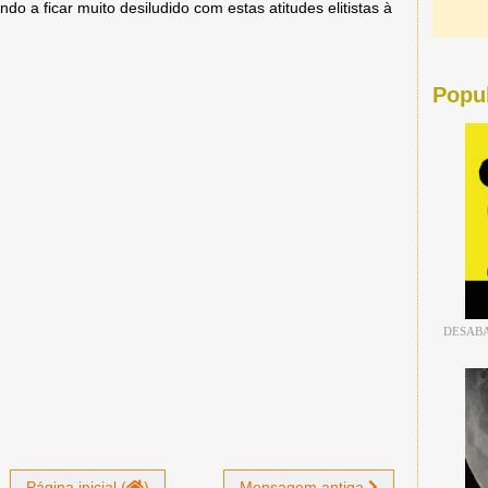
ndo a ficar muito desiludido com estas atitudes elitistas à
Popu
DESABA
Página inicial (
)
Mensagem antiga