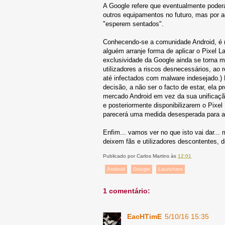
A Google refere que eventualmente poderá 
outros equipamentos no futuro, mas por a
"esperem sentados".
Conhecendo-se a comunidade Android, é 
alguém arranje forma de aplicar o Pixel 
exclusividade da Google ainda se torna m
utilizadores a riscos desnecessários, ao 
até infectados com malware indesejado.) É
decisão, a não ser o facto de estar, ela p
mercado Android em vez da sua unificação
e posteriormente disponibilizarem o Pixel
parecerá uma medida desesperada para at
Enfim... vamos ver no que isto vai dar..
deixem fãs e utilizadores descontentes,
Publicado por
Carlos Martins
às
12:01
Android
Google
Launchers
1 comentário:
EacHTimE
5/10/16 15:35