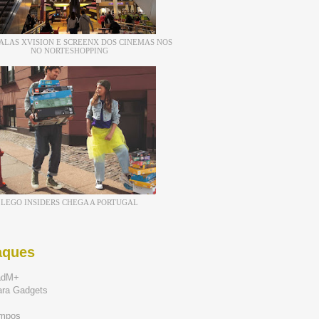
ALAS XVISION E SCREENX DOS CINEMAS NOS
NO NORTESHOPPING
LEGO INSIDERS CHEGA A PORTUGAL
aques
adM+
ara Gadgets
mpos