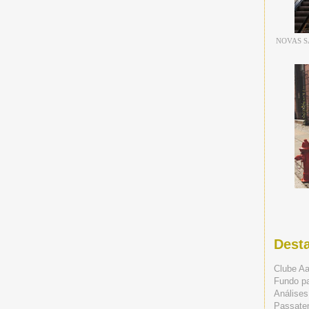
NOVAS S
Dest
Clube A
Fundo p
Análises
Passate