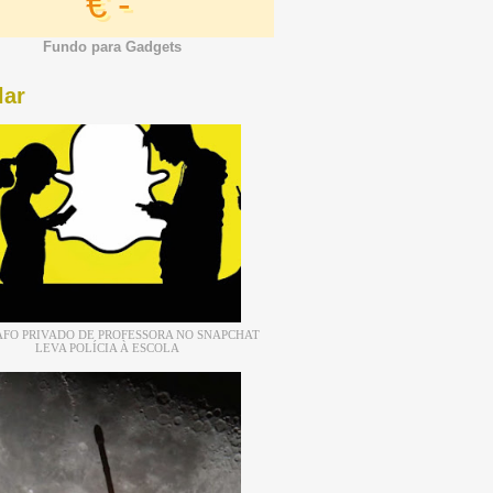
€ -
Fundo para Gadgets
lar
FO PRIVADO DE PROFESSORA NO SNAPCHAT
LEVA POLÍCIA À ESCOLA