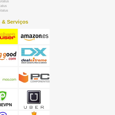
Status
tatus
tatus
 & Serviços