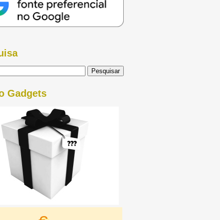
uisa
o Gadgets