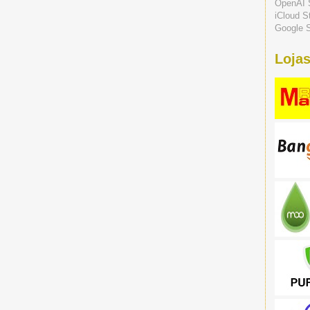
OpenAI 
iCloud S
Google S
Lojas