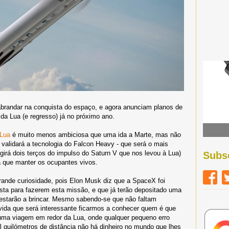
brandar na conquista do espaço, e agora anunciam planos de
da Lua (e regresso) já no próximo ano.
 Lua
é muito menos ambiciosa que uma ida a Marte, mas não
validará a tecnologia do Falcon Heavy - que será o mais
ngirá dois terços do impulso do Saturn V que nos levou à Lua)
Subs
á que manter os ocupantes vivos.
nde curiosidade, pois Elon Musk diz que a SpaceX foi
sta para fazerem esta missão, e que já terão depositado uma
o estarão a brincar. Mesmo sabendo-se que não faltam
úvida que será interessante ficarmos a conhecer quem é que
 numa viagem em redor da Lua, onde qualquer pequeno erro
l quilómetros de distância não há dinheiro no mundo que lhes