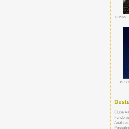
NOVAS S
OS EV
Dest
Clube A
Fundo p
Análises
Passate