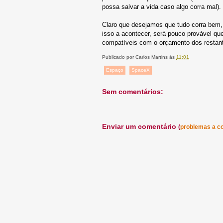
possa salvar a vida caso algo corra mal).
Claro que desejamos que tudo corra bem
isso a acontecer, será pouco provável q
compatíveis com o orçamento dos restan
Publicado por
Carlos Martins
às
11:01
Espaço
SpaceX
Sem comentários:
Enviar um comentário
(
problemas a c