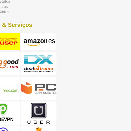
Status
tatus
tatus
 & Serviços