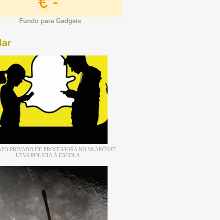
€ -
Fundo para Gadgets
lar
FO PRIVADO DE PROFESSORA NO SNAPCHAT
LEVA POLÍCIA À ESCOLA