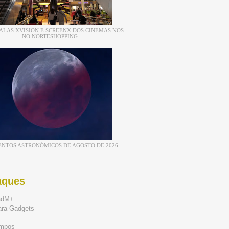
ALAS XVISION E SCREENX DOS CINEMAS NOS
NO NORTESHOPPING
ENTOS ASTRONÓMICOS DE AGOSTO DE 2026
aques
adM+
ara Gadgets
mpos