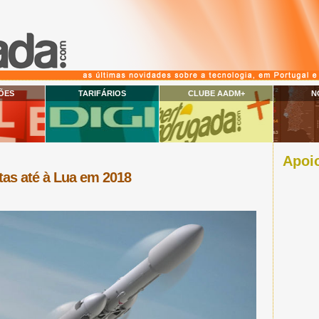
ÕES
TARIFÁRIOS
CLUBE AADM+
N
Apoio
stas até à Lua em 2018