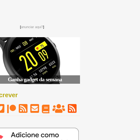
[
anunciar aqui?
]
Ganha gadget da semana
crever