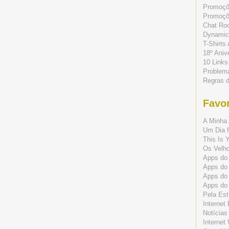
Promoç
Promoçõe
Chat Ro
Dynamic
T-Shirts
18º Aniv
10 Links
Problem
Regras 
Favor
A Minha 
Um Dia f
This Is 
Os Velho
Apps do 
Apps do
Apps do
Apps do
Pela Est
Internet
Notícias
Internet