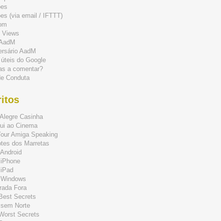
ões
s (via email / IFTTT)
om
 Views
 AadM
ersário AadM
 úteis do Google
as a comentar?
de Conduta
itos
Alegre Casinha
ui ao Cinema
Your Amiga Speaking
tes dos Marretas
Android
 iPhone
 iPad
 Windows
rada Fora
 Best Secrets
 sem Norte
 Worst Secrets