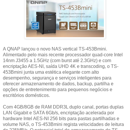
A QNAP lançou o novo NAS vertical TS-453Bmini.
Alimentado pelo mais recente processador quad-core Intel
14nm J3455 a 1.5GHz (com burst até 2.3GHz) e com
encriptação AES-NI, saída UHD 4K e transcoding, o TS-
453Bmini junta uma estética elegante com alto
desempenho, segurança e serviços inteligentes para
oferecer armazenamento de dados, backup, partilha e
opções de entretenimento para pequenos negócios e
escritórios domésticos.
Com 4GB/8GB de RAM DDR3L duplo canal, portas duplas
LAN Gigabit e SATA 6Gb/s, encriptação acelerada por
hardware Intel AES-NI 256 bits para pastas partilhadas e
volume NAS, o TS-453Bmini regista velocidades de leitura