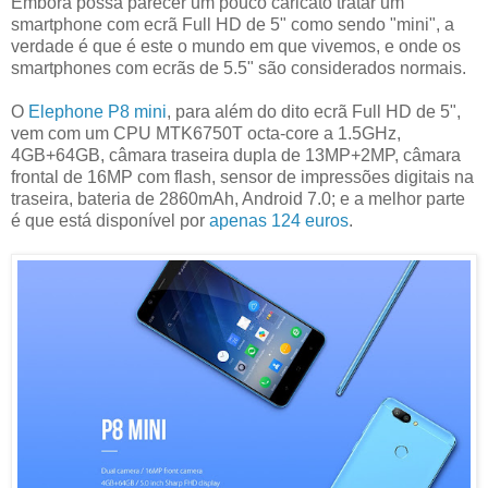
Embora possa parecer um pouco caricato tratar um
smartphone com ecrã Full HD de 5" como sendo "mini", a
verdade é que é este o mundo em que vivemos, e onde os
smartphones com ecrãs de 5.5" são considerados normais.
O
Elephone P8 mini
, para além do dito ecrã Full HD de 5",
vem com um CPU MTK6750T octa-core a 1.5GHz,
4GB+64GB, câmara traseira dupla de 13MP+2MP, câmara
frontal de 16MP com flash, sensor de impressões digitais na
traseira, bateria de 2860mAh, Android 7.0; e a melhor parte
é que está disponível por
apenas 124 euros
.