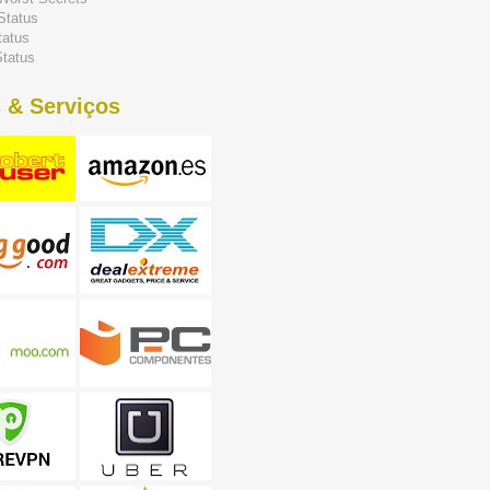
Status
tatus
tatus
 & Serviços