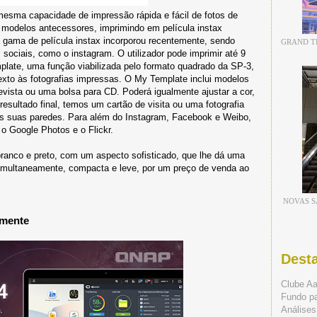
sma capacidade de impressão rápida e fácil de fotos de
 modelos antecessores, imprimindo em película instax
gama de película instax incorporou recentemente, sendo
GRAND TH
sociais, como o instagram. O utilizador pode imprimir até 9
plate, uma função viabilizada pelo formato quadrado da SP-3,
texto às fotografias impressas. O My Template inclui modelos
ista ou uma bolsa para CD. Poderá igualmente ajustar a cor,
esultado final, temos um cartão de visita ou uma fotografia
nas suas paredes. Para além do Instagram, Facebook e Weibo,
o Google Photos e o Flickr.
ranco e preto, com um aspecto sofisticado, que lhe dá uma
imultaneamente, compacta e leve, por um preço de venda ao
NOVAS S
lmente
Dest
Clube A
Fundo p
Análises