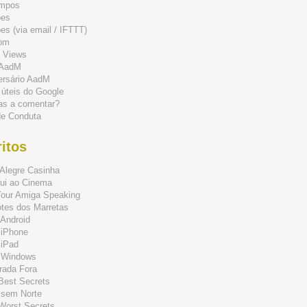
mpos
ões
s (via email / IFTTT)
om
 Views
 AadM
ersário AadM
 úteis do Google
as a comentar?
de Conduta
itos
Alegre Casinha
ui ao Cinema
Your Amiga Speaking
tes dos Marretas
Android
 iPhone
 iPad
 Windows
rada Fora
 Best Secrets
 sem Norte
 Worst Secrets