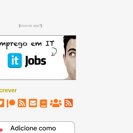
[
anunciar aqui?
]
crever