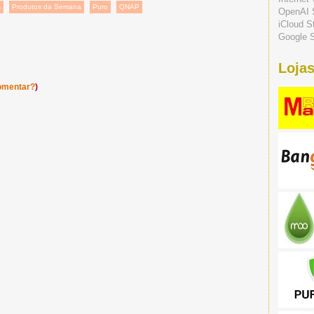
s
Produtos da Semana
Puro
QNAP
OpenAI 
iCloud S
Google S
Lojas
omentar?
)