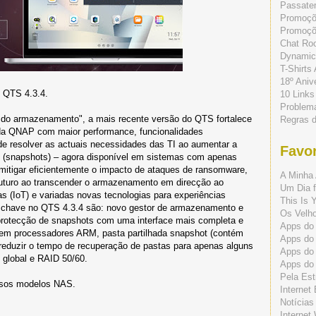
Passate
Promoç
Promoçõe
Chat Ro
Dynamic
T-Shirts
18º Aniv
 QTS 4.3.4.
10 Links
Problem
 do armazenamento", a mais recente versão do QTS fortalece
Regras 
da QNAP com maior performance, funcionalidades
de resolver as actuais necessidades das TI ao aumentar a
Favor
os (snapshots) – agora disponível em sistemas com apenas
mitigar eficientemente o impacto de ataques de ransomware,
A Minha 
futuro ao transcender o armazenamento em direcção ao
Um Dia f
s (IoT) e variadas novas tecnologias para experiências
This Is 
s chave no QTS 4.3.4 são: novo gestor de armazenamento e
Os Velho
rotecção de snapshots com uma interface mais completa e
Apps do 
 em processadores ARM, pasta partilhada snapshot (contém
Apps do
eduzir o tempo de recuperação de pastas para apenas alguns
Apps do
 global e RAID 50/60.
Apps do
Pela Est
ersos modelos NAS.
Internet
Notícias
Internet