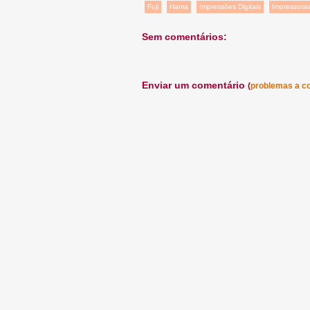
Fuji
Hama
Impressões Digitais
Impressora
Sem comentários:
Enviar um comentário
(
problemas a c