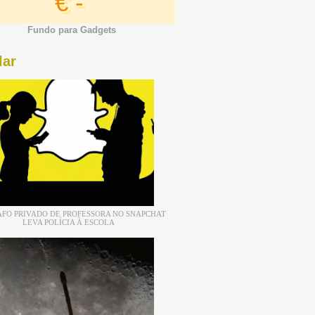
€ -
Fundo para Gadgets
lar
FO PRIVADO DE PROFESSORA NO SNAPCHAT
LEVA POLÍCIA À ESCOLA