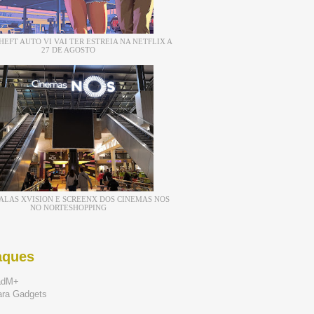
EFT AUTO VI VAI TER ESTREIA NA NETFLIX A
27 DE AGOSTO
ALAS XVISION E SCREENX DOS CINEMAS NOS
NO NORTESHOPPING
aques
adM+
ara Gadgets