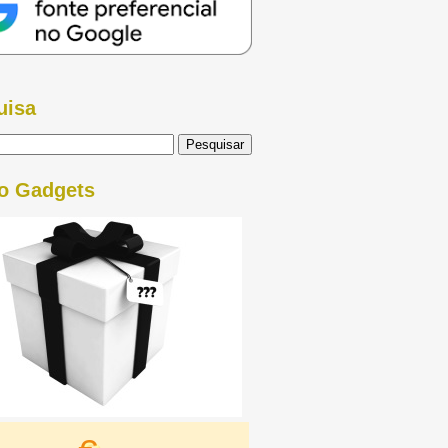
uisa
o Gadgets