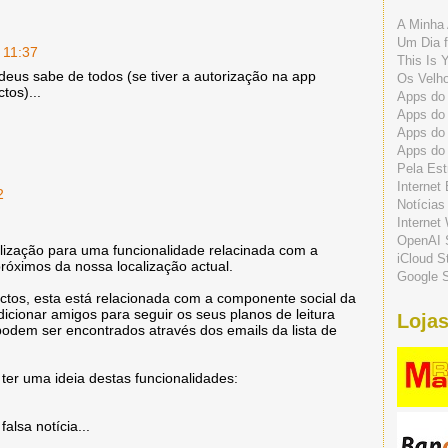
A Minha 
Um Dia f
 11:37
This Is 
deus sabe de todos (se tiver a autorização na app
Os Velho
tos)...
Apps do 
Apps do
Apps do
Apps do
Pela Est
Internet
2
Notícias
Internet
OpenAI 
lização para uma funcionalidade relacinada com a
iCloud S
róximos da nossa localização actual.
Google S
tos, esta está relacionada com a componente social da
icionar amigos para seguir os seus planos de leitura
Lojas
odem ser encontrados através dos emails da lista de
ter uma ideia destas funcionalidades:
alsa notícia...