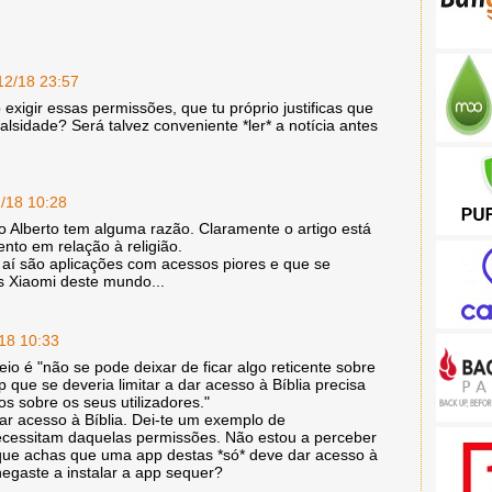
12/18 23:57
 exigir essas permissões, que tu próprio justificas que
falsidade? Será talvez conveniente *ler* a notícia antes
2/18 10:28
o Alberto tem alguma razão. Claramente o artigo está
nto em relação à religião.
 aí são aplicações com acessos piores e que se
s Xiaomi deste mundo...
/18 10:33
 leio é "não se pode deixar de ficar algo reticente sobre
que se deveria limitar a dar acesso à Bíblia precisa
os sobre os seus utilizadores."
dar acesso à Bíblia. Dei-te um exemplo de
ecessitam daquelas permissões. Não estou a perceber
rque achas que uma app destas *só* deve dar acesso à
egaste a instalar a app sequer?