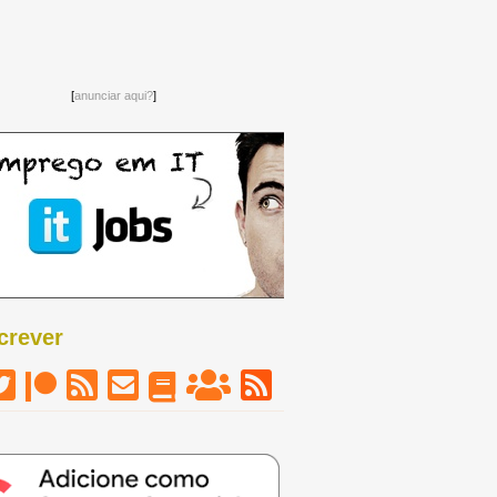
[
anunciar aqui?
]
crever