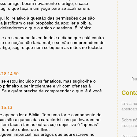
osso amigo. Leiam novamente o artigo, e caso
sugiro que façam um yoga para se acalmarem.
i foi relativo à questão das permissões que são
justificam o real propósito da app: ler a bíblia.
defenderem o que o artigo questiona. É irónico.
o e ao seu autor, fazendo dele o diabo que está contra
nho de noção não faria mal, e se não compreendem do
 artigo, sugiro que nem coloquem as mãos no teclado.
2/18 14:50
[
su
 se estou incluído nos fanáticos, mas sugiro-lhe o
o primeiro a ser intolerante e vir com ofensas à
s. Se alguém precisa de compreender o que lê é você.
Cont
Envia-n
 15:13
abertoa
e apenas ler a Bíblia. Tem uma forte componente de
ssas são algumas das características que levaram ao
Sobre n
tem face a tantas outras cujo objectivo é "apenas"
Equipa ed
m formato online ou offline.
lguém imparcial nos artigos que aqui escreve no
Donativo