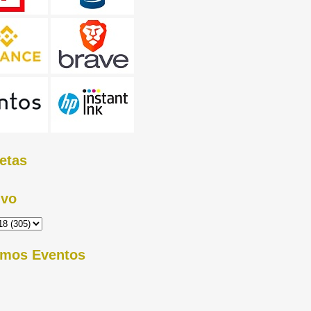
etas
ivo
imos Eventos