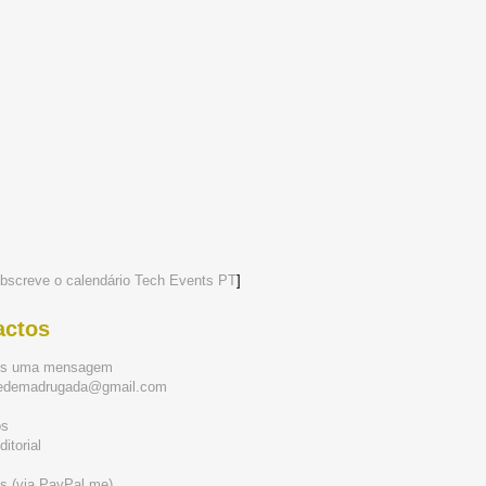
bscreve o calendário Tech Events PT
]
actos
os uma mensagem
tedemadrugada@gmail.com
ós
itorial
s (via PayPal.me)