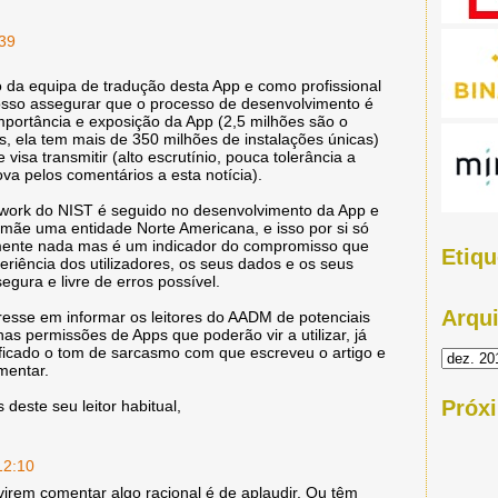
:39
o da equipa de tradução desta App e como profissional
sso assegurar que o processo de desenvolvimento é
portância e exposição da App (2,5 milhões são o
, ela tem mais de 350 milhões de instalações únicas)
sa transmitir (alto escrutínio, pouca tolerância a
a pelos comentários a esta notícia).
work do NIST é seguido no desenvolvimento da App e
-mãe uma entidade Norte Americana, e isso por si só
mente nada mas é um indicador do compromisso que
Etiqu
eriência dos utilizadores, os seus dados e os seus
gura e livre de erros possível.
Arqu
teresse em informar os leitores do AADM de potenciais
s permissões de Apps que poderão vir a utilizar, já
ificado o tom de sarcasmo com que escreveu o artigo e
amentar.
Próx
deste seu leitor habitual,
12:10
 virem comentar algo racional é de aplaudir. Ou têm