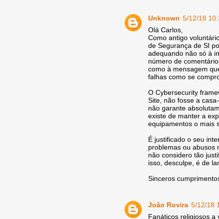
Unknown
5/12/18 10
Olá Carlos,
Como antigo voluntári
de Segurança de SI po
adequando não só à im
número de comentários
como à mensagem que vi
falhas como se comprov
O Cybersecurity frame
Site, não fosse a casa
não garante absoluta
existe de manter a exp
equipamentos o mais se
É justificado o seu in
problemas ou abusos na
não considero tão just
isso, desculpe, é de l
Sinceros cumprimentos 
João Rovira
5/12/18 
Fanáticos religiosos a