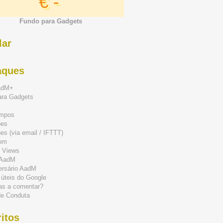
€ -
Fundo para Gadgets
lar
aques
adM+
ara Gadgets
mpos
ões
s (via email / IFTTT)
om
 Views
 AadM
ersário AadM
 úteis do Google
as a comentar?
de Conduta
itos