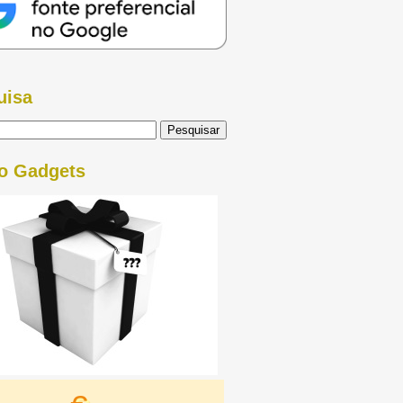
uisa
o Gadgets