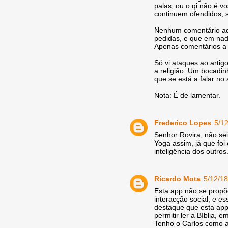
palas, ou o qi não é v
continuem ofendidos, 
Nenhum comentário aqu
pedidas, e que em nada 
Apenas comentários a 
Só vi ataques ao artig
a religião. Um bocadi
que se está a falar no
Nota: É de lamentar.
Frederico Lopes
5/1
Senhor Rovira, não sei
Yoga assim, já que foi 
inteligência dos outro
Ricardo Mota
5/12/18
Esta app não se propõ
interacção social, e e
destaque que esta app 
permitir ler a Bíblia, e
Tenho o Carlos como a