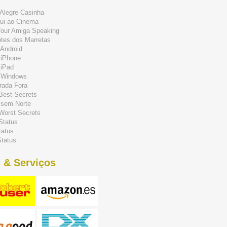
Alegre Casinha
ui ao Cinema
Your Amiga Speaking
tes dos Marretas
Android
 iPhone
 iPad
 Windows
rada Fora
 Best Secrets
 sem Norte
 Worst Secrets
Status
tatus
tatus
 & Serviços