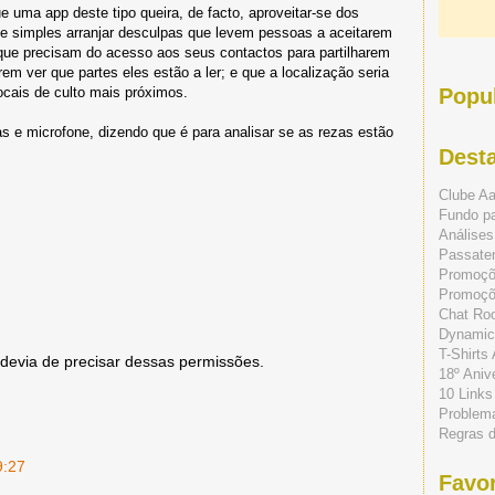
uma app deste tipo queira, de facto, aproveitar-se dos
te simples arranjar desculpas que levem pessoas a aceitarem
que precisam do acesso aos seus contactos para partilharem
em ver que partes eles estão a ler; e que a localização seria
 locais de culto mais próximos.
Popu
s e microfone, dizendo que é para analisar se as rezas estão
Dest
Clube A
Fundo p
Análises
Passate
Promoç
Promoçõe
Chat Ro
Dynamic
T-Shirts
devia de precisar dessas permissões.
18º Aniv
10 Links
Problem
Regras 
9:27
Favor