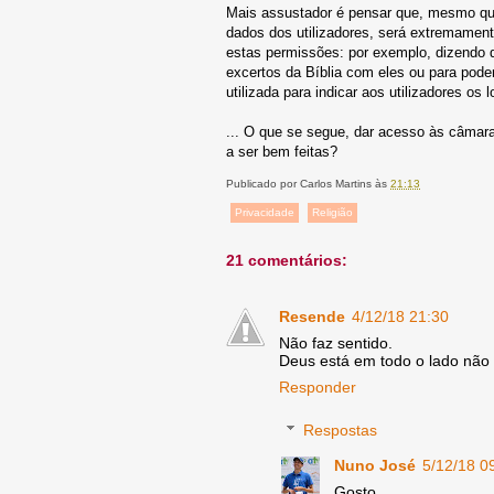
Mais assustador é pensar que, mesmo que 
dados dos utilizadores, será extremamen
estas permissões: por exemplo, dizendo 
excertos da Bíblia com eles ou para poder
utilizada para indicar aos utilizadores os
... O que se segue, dar acesso às câmara
a ser bem feitas?
Publicado por
Carlos Martins
às
21:13
Privacidade
Religião
21 comentários:
Resende
4/12/18 21:30
Não faz sentido.
Deus está em todo o lado não 
Responder
Respostas
Nuno José
5/12/18 0
Gosto