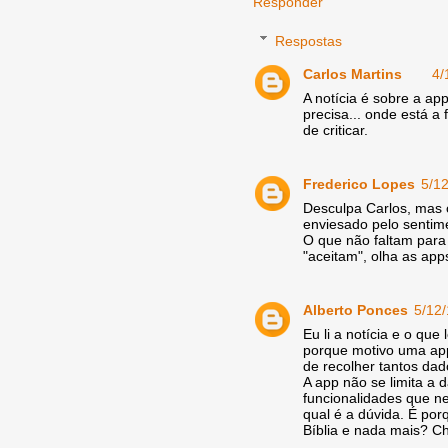
Responder
Respostas
Carlos Martins
4/
A notícia é sobre a app
precisa... onde está a 
de criticar.
Frederico Lopes
5/1
Desculpa Carlos, mas 
enviesado pelo sentime
O que não faltam para
"aceitam", olha as app
Alberto Ponces
5/12
Eu li a notícia e o que
porque motivo uma app 
de recolher tantos dad
A app não se limita a 
funcionalidades que n
qual é a dúvida. É po
Bíblia e nada mais? Ch