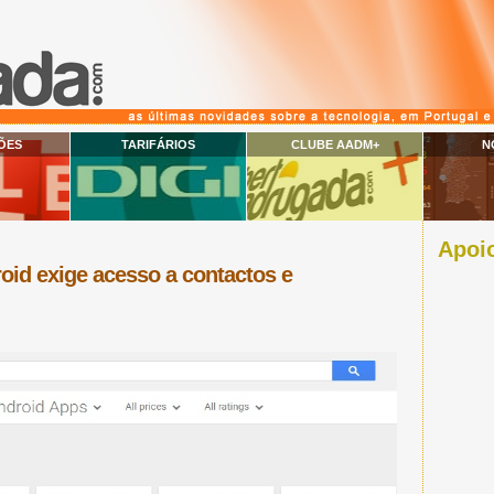
ÕES
TARIFÁRIOS
CLUBE AADM+
N
Apoio
roid exige acesso a contactos e