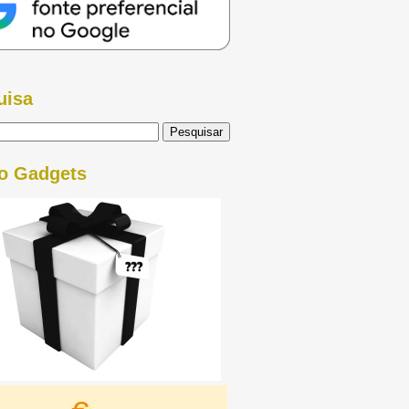
uisa
o Gadgets