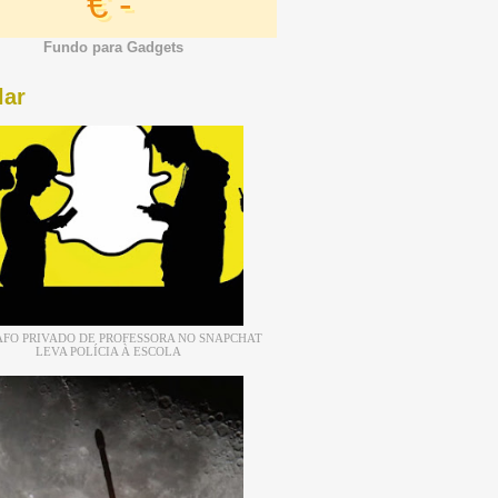
€ -
Fundo para Gadgets
lar
FO PRIVADO DE PROFESSORA NO SNAPCHAT
LEVA POLÍCIA À ESCOLA