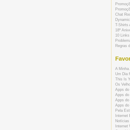
Promoç
Promoçõe
Chat Ro
Dynamic
T-Shirts
18º Aniv
10 Links
Problem
Regras 
Favor
A Minha 
Um Dia f
This Is 
Os Velho
Apps do 
Apps do
Apps do
Apps do
Pela Est
Internet
Notícias
Internet