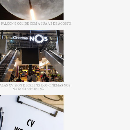
 FALCON 9 COLIDE COM A LUA A 5 DE AGOSTO
ALAS XVISION E SCREENX DOS CINEMAS NOS
NO NORTESHOPPING