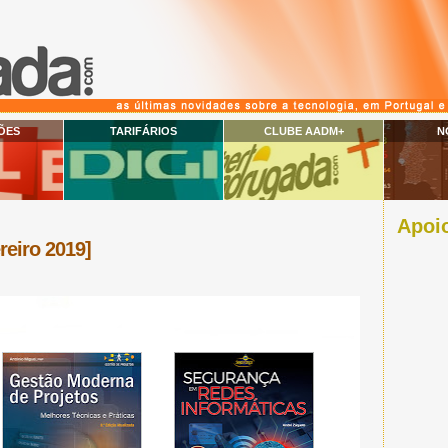
ÕES
TARIFÁRIOS
CLUBE AADM+
N
Apoio
reiro 2019]