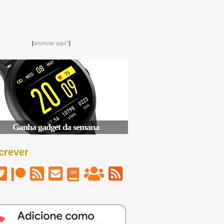
[
anunciar aqui?
]
Ganha gadget da semana
crever