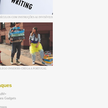
RÍCULOS COM INSTRUÇÕES AI INVISÍVEIS
LEGO INSIDERS CHEGA A PORTUGAL
aques
adM+
ara Gadgets
mpos