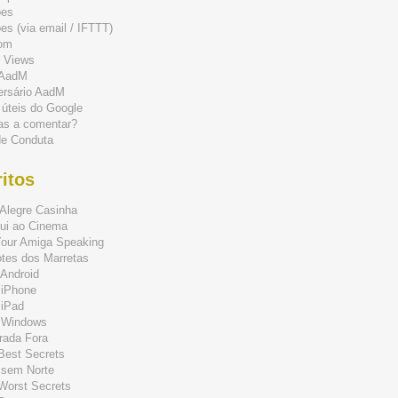
ões
s (via email / IFTTT)
om
 Views
 AadM
ersário AadM
 úteis do Google
as a comentar?
de Conduta
itos
Alegre Casinha
ui ao Cinema
Your Amiga Speaking
tes dos Marretas
Android
 iPhone
 iPad
 Windows
rada Fora
 Best Secrets
 sem Norte
 Worst Secrets