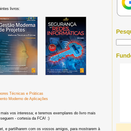
ntes livros:
Pesq
Fund
hores Técnicas e Práticas
mento Moderno de Aplicações
mais vos interessa; e teremos exemplares do livro mais
 seguem - cortesia da FCA! :)
eet, e partilharem com os vossos amigos, para mostrarem à