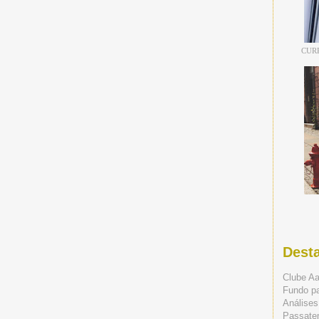
CUR
Dest
Clube A
Fundo p
Análises
Passate