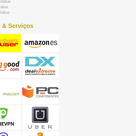
Status
tatus
tatus
 & Serviços