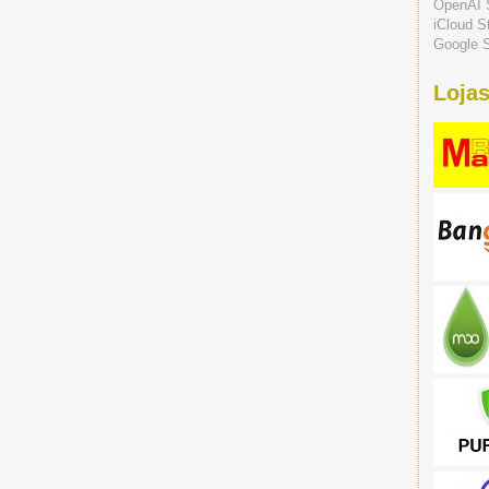
OpenAI 
iCloud S
Google S
Lojas