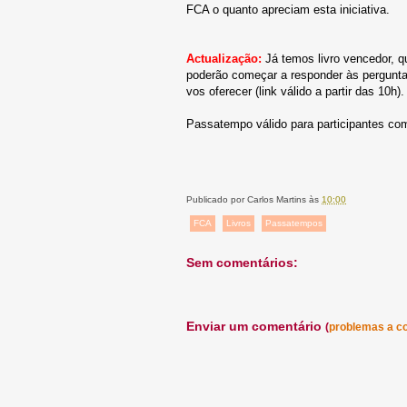
FCA o quanto apreciam esta iniciativa.
Actualização:
Já temos livro vencedor, q
poderão começar a responder às pergunt
vos oferecer (link válido a partir das 10h).
Passatempo válido para participantes com 
Publicado por
Carlos Martins
às
10:00
FCA
Livros
Passatempos
Sem comentários:
Enviar um comentário
(
problemas a c