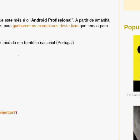
ue este mês é o "
Android Profissional
". A partir de amanhã
as para
ganharem os exemplares deste livro
que temos para
Popu
morada em território nacional (Portugal).
DESABA
omentar?
)