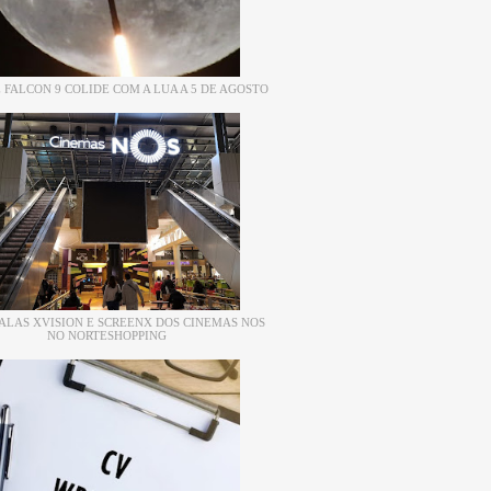
 FALCON 9 COLIDE COM A LUA A 5 DE AGOSTO
ALAS XVISION E SCREENX DOS CINEMAS NOS
NO NORTESHOPPING