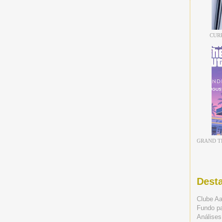
CUR
GRAND TH
Dest
Clube A
Fundo p
Análises