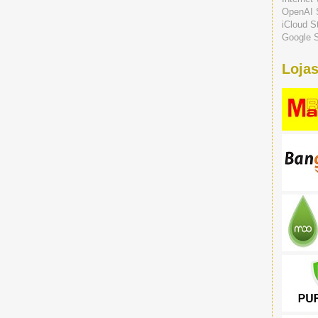
OpenAI 
iCloud S
Google S
Lojas