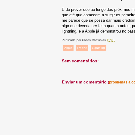
É de prever que ao longo dos próximos me
que até que comecem a surgir os primeiro
me parece que se possa dar mais credibil
algo que deveria ser feita quanto antes, 
lightning, e a Apple já demonstrou no pas
Publicado por
Carlos Martins
às
11:00
Apple
iPhone
Lightning
Sem comentários:
Enviar um comentário
(
problemas a c