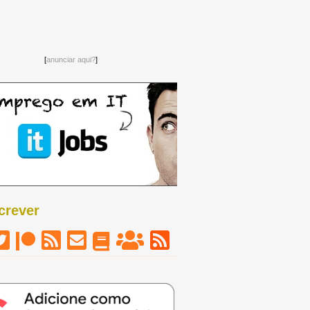
[
anunciar aqui?
]
crever