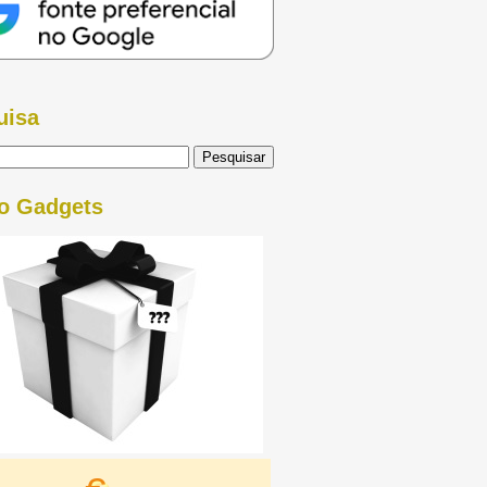
uisa
o Gadgets