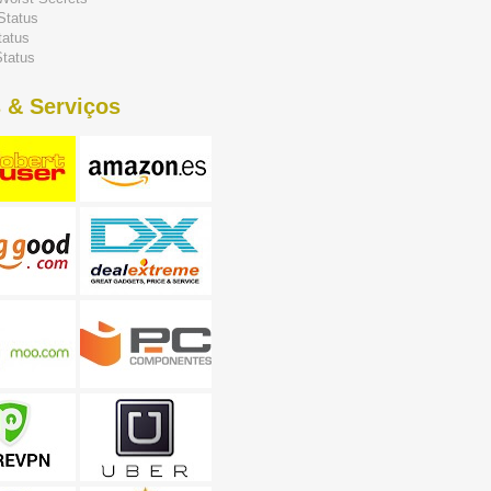
Status
tatus
tatus
 & Serviços