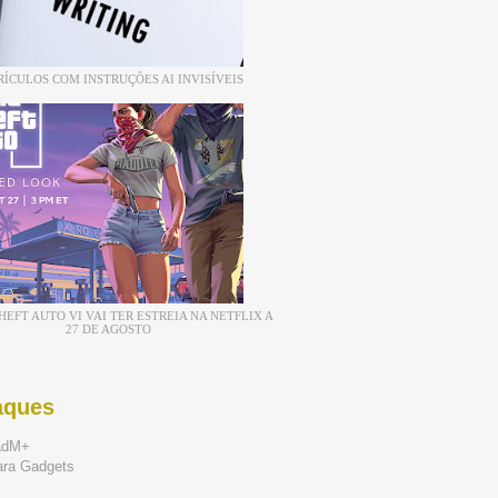
RÍCULOS COM INSTRUÇÕES AI INVISÍVEIS
EFT AUTO VI VAI TER ESTREIA NA NETFLIX A
27 DE AGOSTO
aques
adM+
ara Gadgets