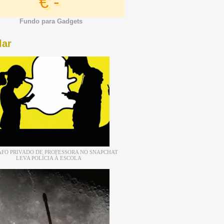
€ -
Fundo para Gadgets
lar
FO PRIVADO DE PROFESSORA NO SNAPCHAT
LEVA POLÍCIA À ESCOLA