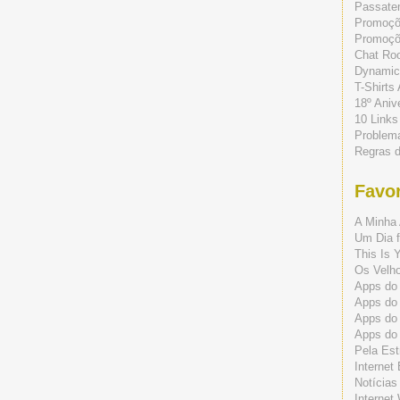
Passate
Promoç
Promoçõe
Chat Ro
Dynamic
T-Shirts
18º Aniv
10 Links
Problem
Regras 
Favor
A Minha 
Um Dia f
This Is 
Os Velho
Apps do 
Apps do
Apps do
Apps do
Pela Est
Internet
Notícias
Internet