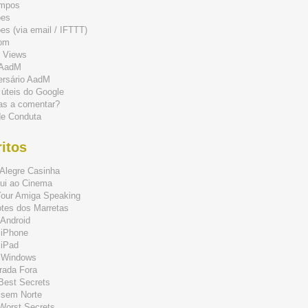
mpos
ões
s (via email / IFTTT)
om
 Views
 AadM
ersário AadM
 úteis do Google
as a comentar?
de Conduta
itos
Alegre Casinha
ui ao Cinema
Your Amiga Speaking
tes dos Marretas
Android
 iPhone
 iPad
 Windows
rada Fora
 Best Secrets
 sem Norte
 Worst Secrets