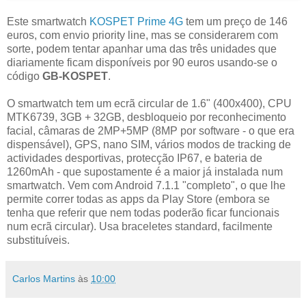
Este smartwatch
KOSPET Prime 4G
tem um preço de 146
euros, com envio priority line, mas se considerarem com
sorte, podem tentar apanhar uma das três unidades que
diariamente ficam disponíveis por 90 euros usando-se o
código
GB-KOSPET
.
O smartwatch tem um ecrã circular de 1.6" (400x400), CPU
MTK6739, 3GB + 32GB, desbloqueio por reconhecimento
facial, câmaras de 2MP+5MP (8MP por software - o que era
dispensável), GPS, nano SIM, vários modos de tracking de
actividades desportivas, protecção IP67, e bateria de
1260mAh - que supostamente é a maior já instalada num
smartwatch. Vem com Android 7.1.1 "completo", o que lhe
permite correr todas as apps da Play Store (embora se
tenha que referir que nem todas poderão ficar funcionais
num ecrã circular). Usa braceletes standard, facilmente
substituíveis.
Carlos Martins
às
10:00