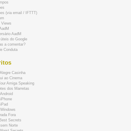
mpos
ões
s (via email / IFTTT)
om
 Views
 AadM
ersário AadM
 úteis do Google
as a comentar?
de Conduta
itos
Alegre Casinha
ui ao Cinema
Your Amiga Speaking
tes dos Marretas
Android
 iPhone
 iPad
 Windows
rada Fora
 Best Secrets
 sem Norte
 Worst Secrets