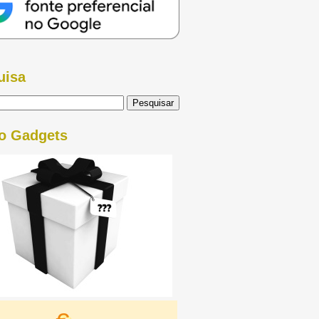
uisa
o Gadgets