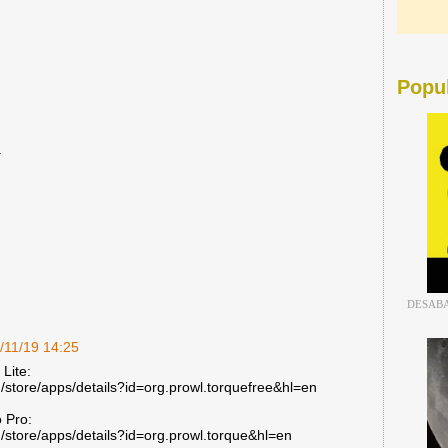
Popu
.
DESABA
/11/19 14:25
Lite:
m/store/apps/details?id=org.prowl.torquefree&hl=en
o Pro:
m/store/apps/details?id=org.prowl.torque&hl=en