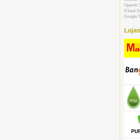
OpenAI 
iCloud S
Google S
Lojas