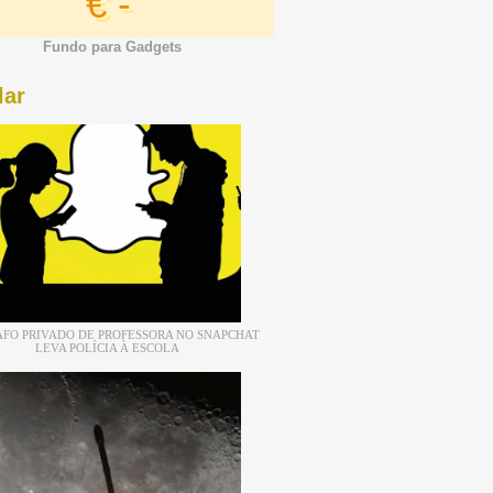
€ -
Fundo para Gadgets
lar
FO PRIVADO DE PROFESSORA NO SNAPCHAT
LEVA POLÍCIA À ESCOLA