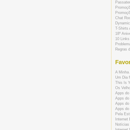
Passate
Promoç
Promoçõe
Chat Ro
Dynamic
T-Shirts
18º Aniv
10 Links
Problem
Regras 
Favor
A Minha 
Um Dia f
This Is 
Os Velho
Apps do 
Apps do
Apps do
Apps do
Pela Est
Internet
Notícias
Internet