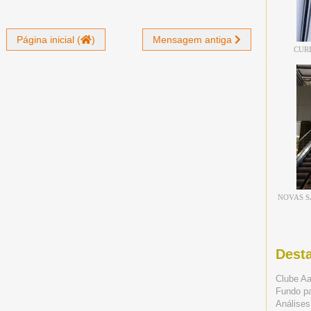
Página inicial (
)
Mensagem antiga
CUR
NOVAS S
Dest
Clube A
Fundo p
Análises