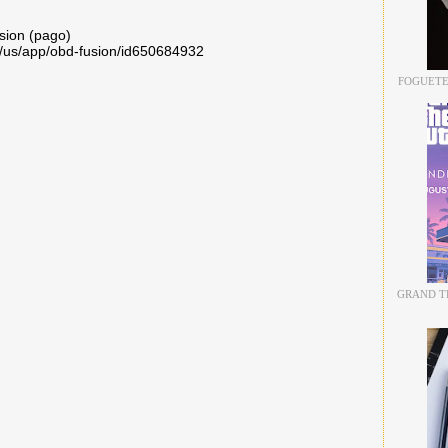
sion (pago)
m/us/app/obd-fusion/id650684932
FOGUETE
GRAND TH