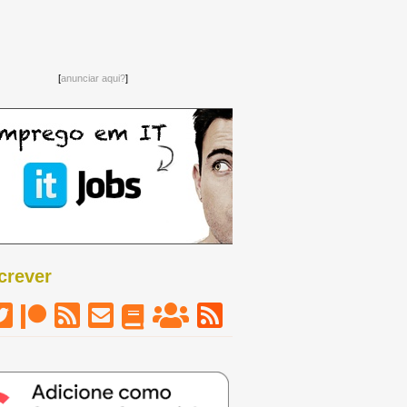
[
anunciar aqui?
]
crever