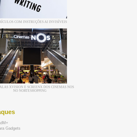
RÍCULOS COM INSTRUÇÕES AI INVISÍVEIS
ALAS XVISION E SCREENX DOS CINEMAS NOS
NO NORTESHOPPING
aques
adM+
ara Gadgets