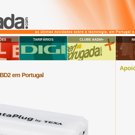
ÕES
TARIFÁRIOS
CLUBE AADM+
N
Apoio
BD2 em Portugal