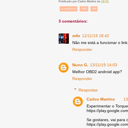
Publicado por
Carlos Martins
às
18:31
Automóveis
OBD
VW
3 comentários:
m4x
12/11/19 18:42
Não me está a funcionar o link
Responder
Nuno G.
13/11/19 14:03
Melhor OBD2 android app?
Responder
Respostas
Carlos Martins
13
Experimentar o Torque 
https://play.google.co
Se gostares, vai para 
https://play.google.co