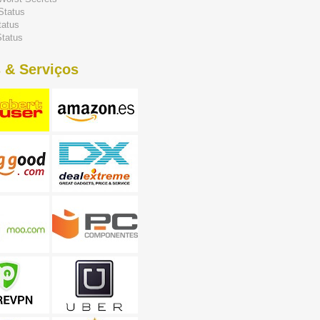
Status
tatus
tatus
 & Serviços