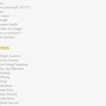
ões
s (via email / IFTTT)
om
 Views
 AadM
ersário AadM
 úteis do Google
as a comentar?
de Conduta
itos
Alegre Casinha
ui ao Cinema
Your Amiga Speaking
tes dos Marretas
Android
 iPhone
 iPad
 Windows
rada Fora
 Best Secrets
 sem Norte
 Worst Secrets