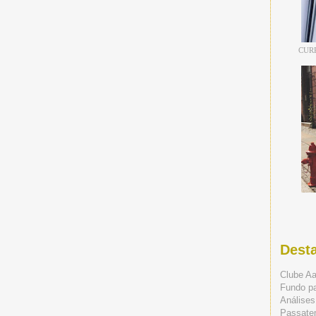
CUR
Dest
Clube A
Fundo p
Análises
Passate