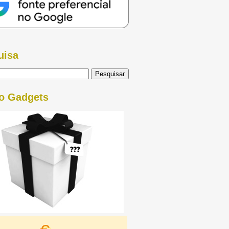
uisa
o Gadgets