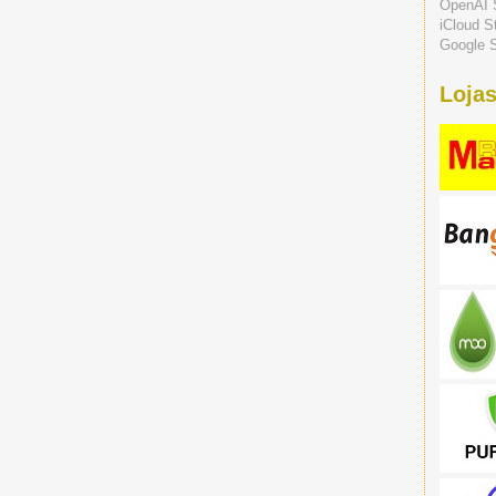
OpenAI 
iCloud S
Google S
Lojas