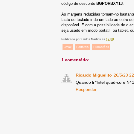
código de desconto
BGPORBXY13
.
As margens reduzidas tornam-no bastante 
facto do teclado ir de um lado ao outro d
disponível. E com a possibilidade de o ecr
seja usado em modo portátil, ou tablet, 
Publicado por
Carlos Martins
às
17:30
Bmax
Portáteis
Promoções
1 comentário:
Ricardo Miguelito
26/5/20 22
Quando li "Intel quad-core N410
Responder