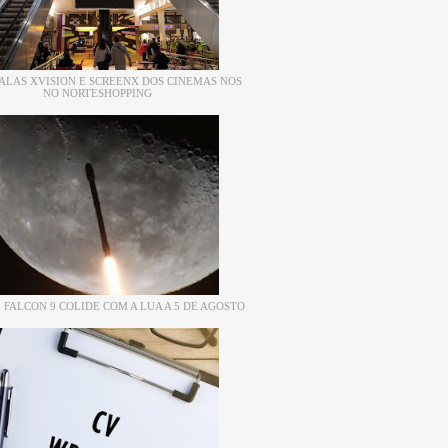
ALAS XVISION E SCREENX DOS CINEMAS NOS
NO NORTESHOPPING
 FALCON 9 COLIDE COM A LUA A 5 DE AGOSTO