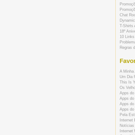
Promoç
Promoçõe
Chat Ro
Dynamic
T-Shirts
18º Aniv
10 Links
Problem
Regras 
Favor
A Minha 
Um Dia f
This Is 
Os Velho
Apps do 
Apps do
Apps do
Apps do
Pela Est
Internet
Notícias
Internet