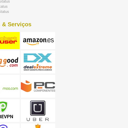
Status
tatus
tatus
 & Serviços