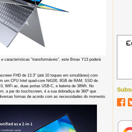
 e características "transformáveis", este Bmax Y13 poderá
hscreen FHD de 13.3" (até 10 toques em simultâneo) com
om um CPU Intel quad-core N4100, 8GB de RAM, SSD de
0, WiFi ac, duas portas USB-C, e bateria de 38Wh. No
Subs
um, a par do touchscreen, é a sua dobradiça de 360º que
m diversas formas de acordo com as necessidades do momento.