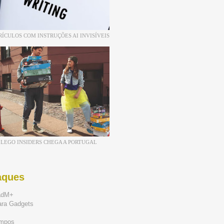
RÍCULOS COM INSTRUÇÕES AI INVISÍVEIS
LEGO INSIDERS CHEGA A PORTUGAL
aques
adM+
ara Gadgets
mpos