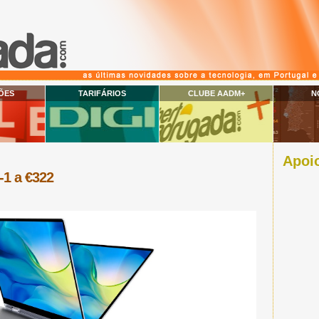
ÕES
TARIFÁRIOS
CLUBE AADM+
N
Apoio
-1 a €322