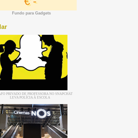
€ -
Fundo para Gadgets
lar
FO PRIVADO DE PROFESSORA NO SNAPCHAT
LEVA POLÍCIA À ESCOLA