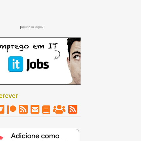
[
anunciar aqui?
]
Ganha gadget da semana
crever