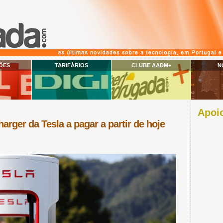
ÕES
TARIFÁRIOS
CLUBE AADM+
N
Apoio
rger da Tesla a pagar a partir de hoje