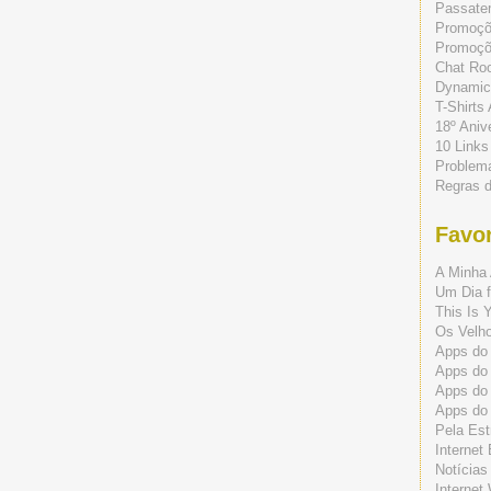
Passate
Promoç
Promoçõe
Chat Ro
Dynamic
T-Shirts
18º Aniv
10 Links
Problem
Regras 
Favor
A Minha 
Um Dia f
This Is 
Os Velho
Apps do 
Apps do
Apps do
Apps do
Pela Est
Internet
Notícias
Internet