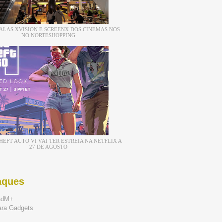
ALAS XVISION E SCREENX DOS CINEMAS NOS
NO NORTESHOPPING
EFT AUTO VI VAI TER ESTREIA NA NETFLIX A
27 DE AGOSTO
aques
adM+
ara Gadgets