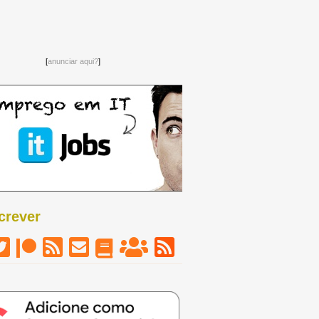
[
anunciar aqui?
]
crever