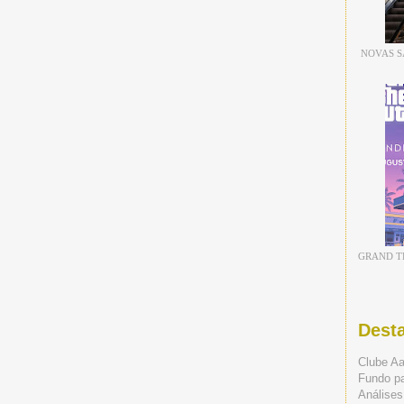
NOVAS S
GRAND TH
Dest
Clube A
Fundo p
Análises