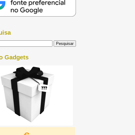
uisa
o Gadgets