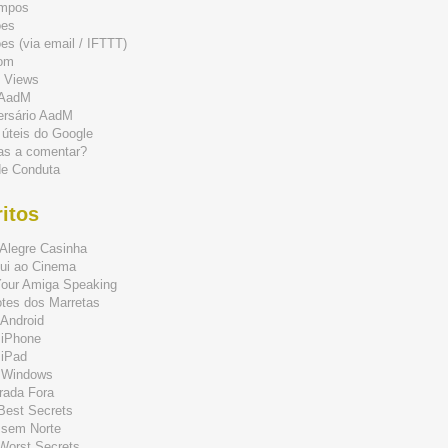
mpos
ões
s (via email / IFTTT)
om
 Views
 AadM
ersário AadM
 úteis do Google
as a comentar?
de Conduta
itos
Alegre Casinha
ui ao Cinema
Your Amiga Speaking
tes dos Marretas
Android
 iPhone
 iPad
 Windows
rada Fora
 Best Secrets
 sem Norte
 Worst Secrets