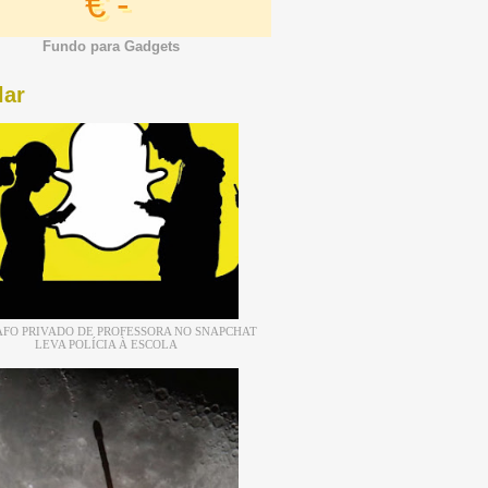
€ -
Fundo para Gadgets
lar
FO PRIVADO DE PROFESSORA NO SNAPCHAT
LEVA POLÍCIA À ESCOLA