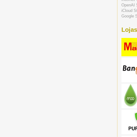
OpenAI 
iCloud S
Google S
Lojas