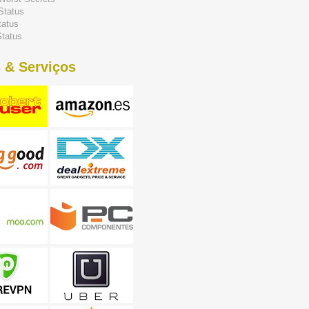
Status
tatus
tatus
 & Serviços