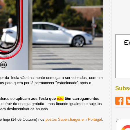
er da Tesla vão finalmente começar a ser cobrados, com um
das para quem por lá permanecer "estacionado" após o
Subs
valores se
aplicam aos Tesla que
não
têm carregamentos
ufruir da energia gratuita - mas ficando igualmente sujeitos
ara desincentivar os abusos.
de hoje (14 de Outubro) nos
postos Supercharger em Portugal
,