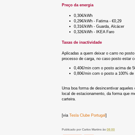
Preço da energia
0,30€/kWh
0,29€/kWh - Fatima - €0,29
0,31€/kWh - Guarda, Alcácer
0,32€/kWh - IKEA Faro
Taxas de inactividade
Aplicadas a quem deixar o carro no posto
processo de carga, no caso posto estar
0,40€/min com o posto acima de 
0,80€/min com o posto a 100% de
Uma boa forma de desincentivar aqueles
local de estacionamento, da forma que me
carteira.
[via
Tesla Clube Portugal
]
Publicado por
Carlos Martins
às
08:00