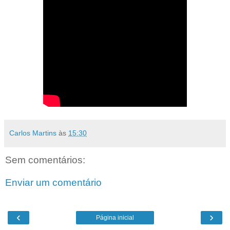
Carlos Martins
às
15:30
Sem comentários:
Enviar um comentário
‹
›
Página inicial