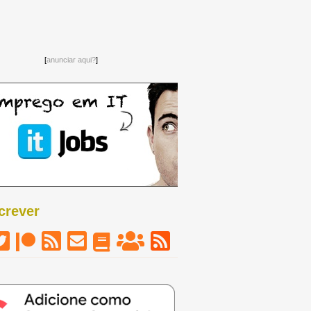
[
anunciar aqui?
]
crever