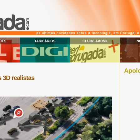
ÕES
TARIFÁRIOS
CLUBE AADM+
N
Apoio
3D realistas