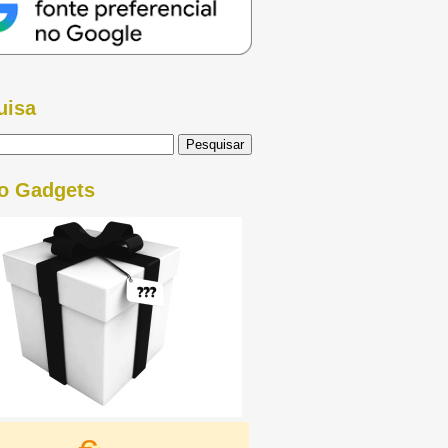
uisa
o Gadgets