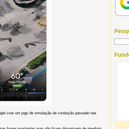
Pesq
Fund
Google criar um jogo de simulação de condução passado nas
enas foram mostradas mas não ficam disponíveis de imediato.