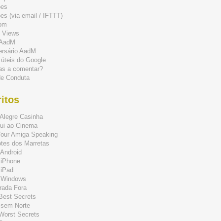
ões
s (via email / IFTTT)
om
 Views
 AadM
ersário AadM
 úteis do Google
as a comentar?
de Conduta
itos
Alegre Casinha
ui ao Cinema
Your Amiga Speaking
tes dos Marretas
Android
 iPhone
 iPad
 Windows
rada Fora
 Best Secrets
 sem Norte
 Worst Secrets