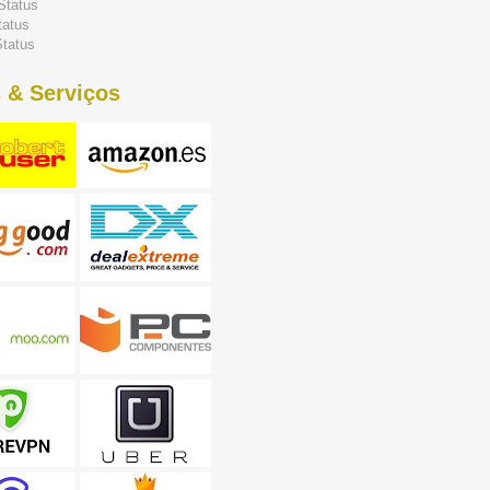
Status
tatus
tatus
 & Serviços