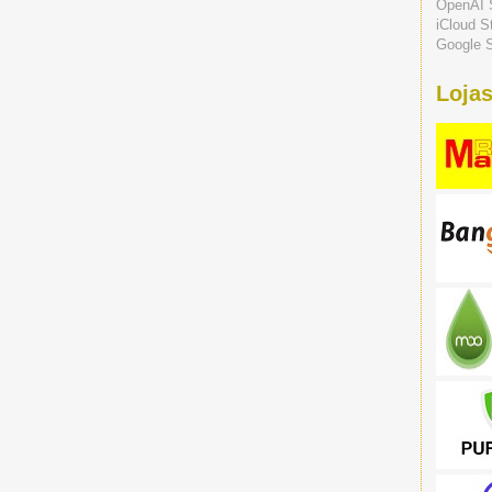
OpenAI 
iCloud S
Google S
Lojas