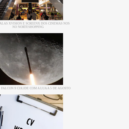
ALAS XVISION E SCREENX DOS CINEMAS NOS
NO NORTESHOPPING
 FALCON 9 COLIDE COM A LUA A 5 DE AGOSTO