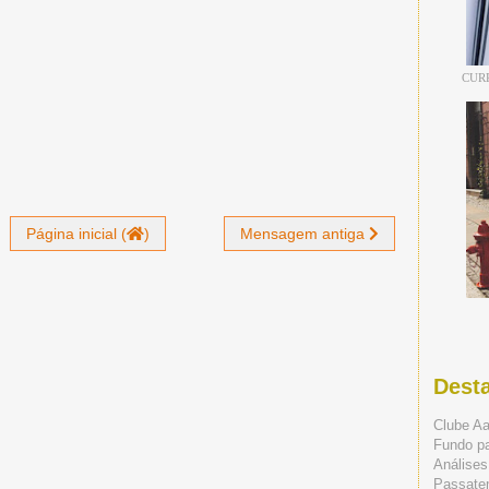
CUR
Página inicial (
)
Mensagem antiga
Dest
Clube A
Fundo p
Análises
Passate