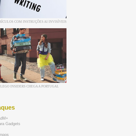
RÍCULOS COM INSTRUÇÕES AI INVISÍVEIS
LEGO INSIDERS CHEGA A PORTUGAL
aques
adM+
ara Gadgets
mpos