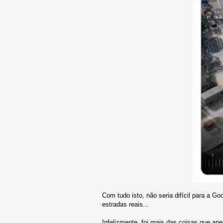
Com tudo isto, não seria difícil para a 
estradas reais...
Infelizmente, foi mais das coisas que ap