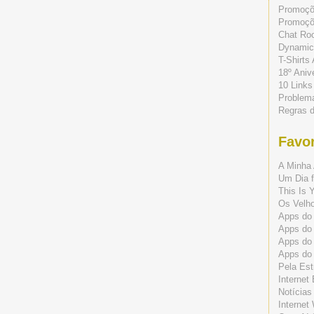
Promoç
Promoçõe
Chat Ro
Dynamic
T-Shirts
18º Aniv
10 Links
Problem
Regras 
Favor
A Minha 
Um Dia f
This Is 
Os Velho
Apps do 
Apps do
Apps do
Apps do
Pela Est
Internet
Notícias
Internet