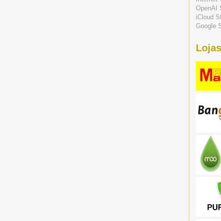
OpenAI 
iCloud S
Google S
Lojas