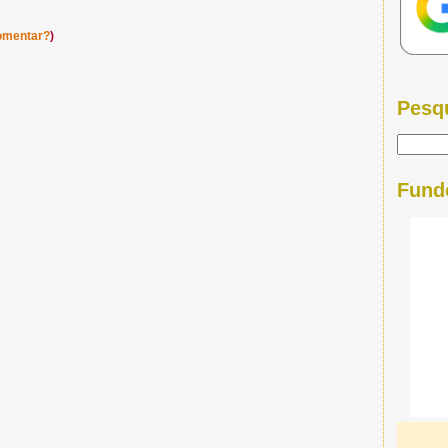
omentar?
)
Pesq
Fund