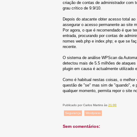
criação de contas de administrador com 
grau crítico de 9.9/10.
Depois do atacante obter acesso total ao 
assegurar o acesso permanente ao site me
Por agora, o que é recomendado é que ten
entrada, procurando por contas de admin
nomes web.php e index.php; e que se faça
recente.
O sistema de análise WPScan da Automatt
detectou mais de 5.5 milhões de ataques 
plugin em causa é actualmente utilizado 
Como é habitual nestas coisas, o melhor 
questão de "se" mas sim de "quando", e p
qualquer momento, permita repor o site 
Publicado por
Carlos Martins
às
21:00
Segurança
Wordpress
Sem comentários: