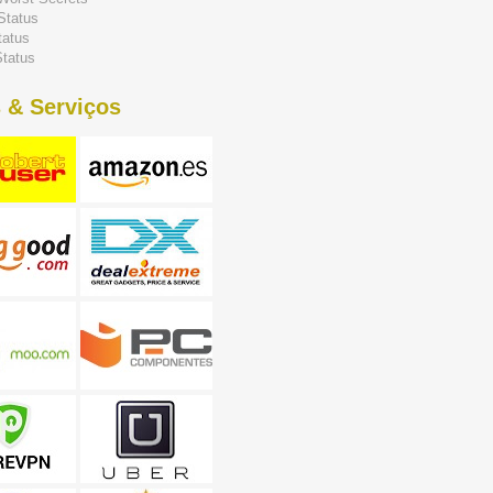
Status
tatus
tatus
 & Serviços