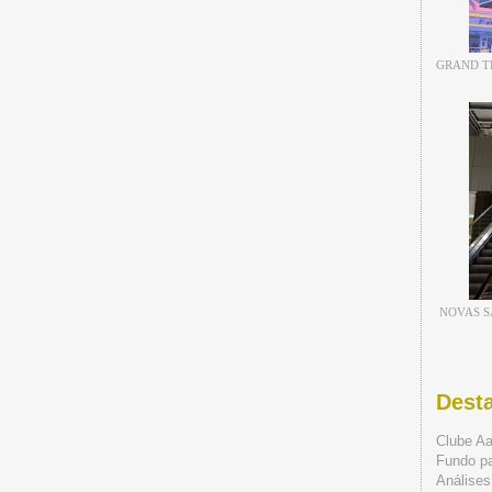
GRAND TH
NOVAS S
Dest
Clube A
Fundo p
Análises