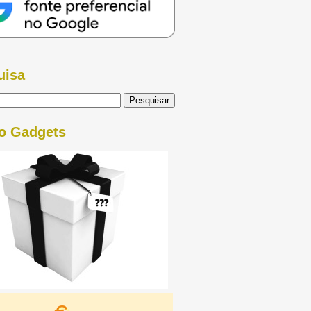
uisa
o Gadgets