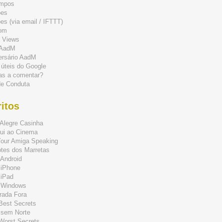
mpos
ões
s (via email / IFTTT)
om
 Views
 AadM
ersário AadM
 úteis do Google
as a comentar?
de Conduta
itos
Alegre Casinha
ui ao Cinema
Your Amiga Speaking
tes dos Marretas
Android
 iPhone
 iPad
 Windows
rada Fora
 Best Secrets
 sem Norte
 Worst Secrets