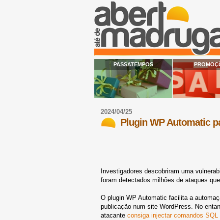
PASSATEMPOS
PROMOÇ
2024/04/25
Plugin WP Automatic pa
Investigadores descobriram uma vulnerabi
foram detectados milhões de ataques que 
O plugin WP Automatic facilita a automaç
publicação num site WordPress. No entan
atacante
consiga injectar comandos SQL