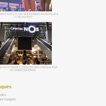
EFT AUTO VI VAI TER ESTREIA NA NETFLIX A
27 DE AGOSTO
ALAS XVISION E SCREENX DOS CINEMAS NOS
NO NORTESHOPPING
aques
adM+
ara Gadgets