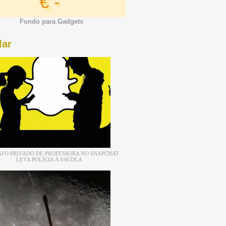
€ -
Fundo para Gadgets
lar
FO PRIVADO DE PROFESSORA NO SNAPCHAT
LEVA POLÍCIA À ESCOLA