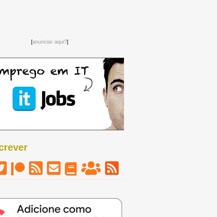
[
anunciar aqui?
]
crever