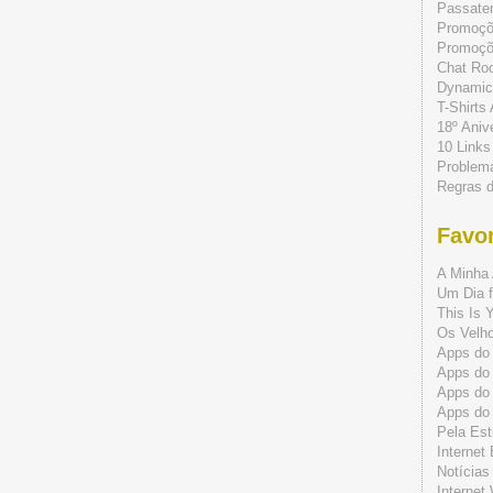
Passate
Promoç
Promoçõe
Chat Ro
Dynamic
T-Shirts
18º Aniv
10 Links
Problem
Regras 
Favor
A Minha 
Um Dia f
This Is 
Os Velho
Apps do 
Apps do
Apps do
Apps do
Pela Est
Internet
Notícias
Internet