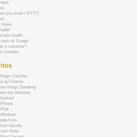
mpos
ões
s (via email / IFTTT)
om
 Views
 AadM
ersário AadM
 úteis do Google
as a comentar?
de Conduta
itos
Alegre Casinha
ui ao Cinema
Your Amiga Speaking
tes dos Marretas
Android
 iPhone
 iPad
 Windows
rada Fora
 Best Secrets
 sem Norte
 Worst Secrets