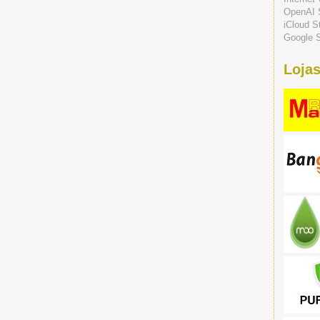
OpenAI 
iCloud S
Google S
Lojas