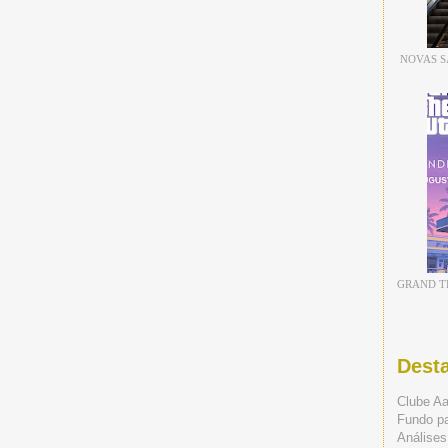
NOVAS S
GRAND TH
Dest
Clube A
Fundo p
Análises