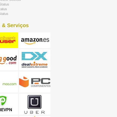
Status
tatus
tatus
 & Serviços