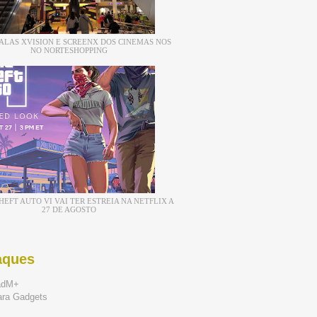
ALAS XVISION E SCREENX DOS CINEMAS NOS
NO NORTESHOPPING
EFT AUTO VI VAI TER ESTREIA NA NETFLIX A
27 DE AGOSTO
aques
adM+
ara Gadgets