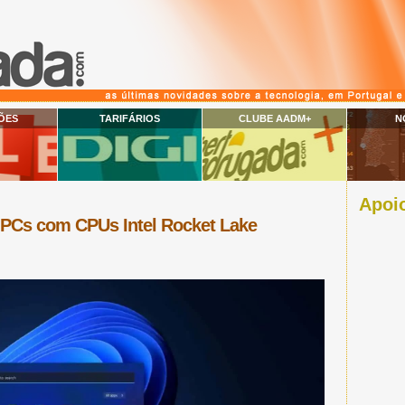
ÕES
TARIFÁRIOS
CLUBE AADM+
N
Apoio
PCs com CPUs Intel Rocket Lake