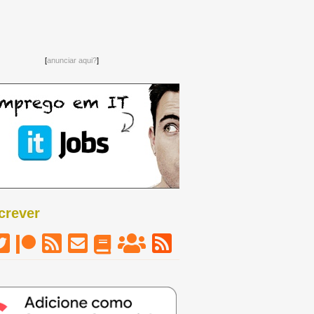
[
anunciar aqui?
]
crever