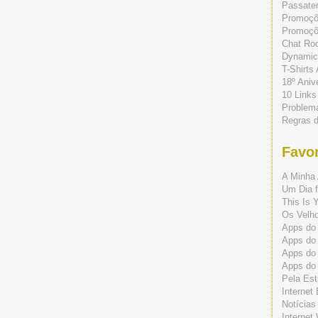
Passate
Promoç
Promoçõe
Chat Ro
Dynamic
T-Shirts
18º Aniv
10 Links
Problem
Regras 
Favor
A Minha 
Um Dia f
This Is 
Os Velho
Apps do 
Apps do
Apps do
Apps do
Pela Est
Internet
Notícias
Internet