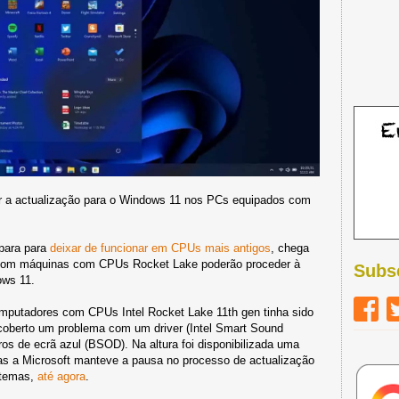
ir a actualização para o Windows 11 nos PCs equipados com
para para
deixar de funcionar em CPUs mais antigos
, chega
s com máquinas com CPUs Rocket Lake poderão proceder à
Subs
ows 11.
mputadores com CPUs Intel Rocket Lake 11th gen tinha sido
coberto um problema com um driver (Intel Smart Sound
os de ecrã azul (BSOD). Na altura foi disponibilizada uma
 a Microsoft manteve a pausa no processo de actualização
stemas,
até agora
.