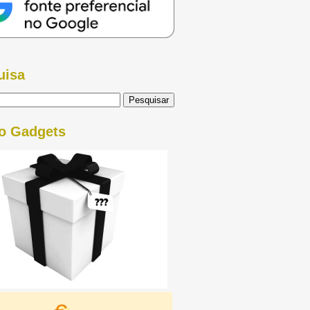
uisa
o Gadgets