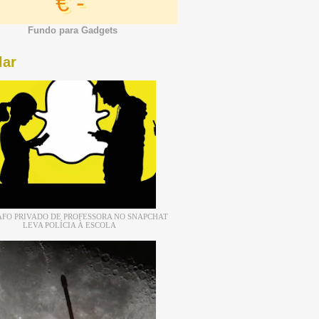
€ -
Fundo para Gadgets
lar
FO PRIVADO DE PROFESSORA NO SNAPCHAT
LEVA POLÍCIA À ESCOLA