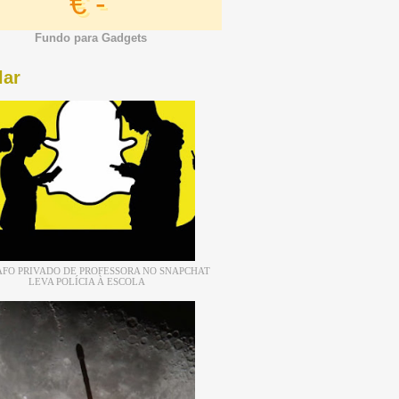
€ -
Fundo para Gadgets
lar
FO PRIVADO DE PROFESSORA NO SNAPCHAT
LEVA POLÍCIA À ESCOLA