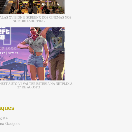
ALAS XVISION E SCREENX DOS CINEMAS NOS
NO NORTESHOPPING
EFT AUTO VI VAI TER ESTREIA NA NETFLIX A
27 DE AGOSTO
aques
adM+
ara Gadgets