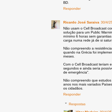
BD.
Responder
Ricardo José Saraiva
30/4/2
Não usam o Cell Broadcast co
solução para um Public Warning
mínimo 6 horas sem garantias 
carga numa rede já de si satu
Não compreendo a resistência
quando na Grécia foi implem
meses.
Com o Cell Broadcast teriam 
segundos e ainda seria possív
de emergência".
Não compreendo que estudos é
anos nos mais variados Países
os cidadãos.
Responder
Respostas
Vitor Madeira
30/4/25