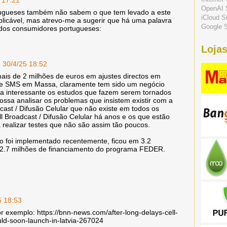
OpenAI 
ugueses também não sabem o que tem levado a este
iCloud S
plicável, mas atrevo-me a sugerir que há uma palavra
Google S
 dos consumidores portugueses:
Lojas
30/4/25 18:52
ais de 2 milhões de euros em ajustes directos em
 de SMS em Massa, claramente tem sido um negócio
ria interessante os estudos que fazem serem tornados
ossa analisar os problemas que insistem existir com a
ast / Difusão Celular que não existe em todos os
 Broadcast / Difusão Celular há anos e os que estão
 realizar testes que não são assim tão poucos.
o foi implementado recentemente, ficou em 3.2
 2.7 milhões de financiamento do programa FEDER.
5 18:53
or exemplo: https://bnn-news.com/after-long-delays-cell-
uld-soon-launch-in-latvia-267024