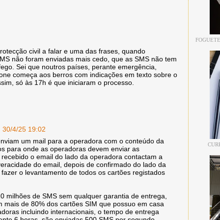
FOGUETE
otecção civil a falar e uma das frases, quando
SMS não foram enviadas mais cedo, que as SMS não tem
áfego. Sei que noutros países, perante emergência,
efone começa aos berros com indicações em texto sobre o
sim, só às 17h é que iniciaram o processo.
30/4/25 19:02
enviam um mail para a operadora com o conteúdo da
CUR
os para onde as operadoras devem enviar as
recebido o email do lado da operadora contactam a
eracidade do email, depois de confirmado do lado da
azer o levantamento de todos os cartões registados
10 milhões de SMS sem qualquer garantia de entrega,
m mais de 80% dos cartões SIM que possuo em casa
adoras incluindo internacionais, o tempo de entrega
ente 6 horas, são enviadas 500 SMS por segundo.