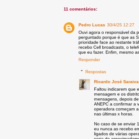
11 comentários:
Pedro Lucas
30/4/25 12:27
Ouvi agora o responsável da pr
perguntado porque é que as 
prioridade face ao restante tr
recebo Cell broadcasts, o tel
que eu fazer. Enfim, mesmo as
Responder
Respostas
Ricardo José Saraiva
Faltou indicarem que 
mensagem e os distrit
mensagens, depois de 
ANEPC a confirmar a v
operadora começam a f
nas últimas x horas.
No caso de se enviar 
eu nunca as recebo e
ligados de várias oper
seria de aproximadam