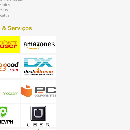
Status
tatus
tatus
 & Serviços