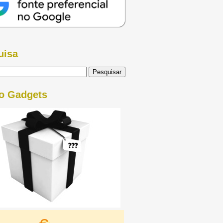
uisa
o Gadgets