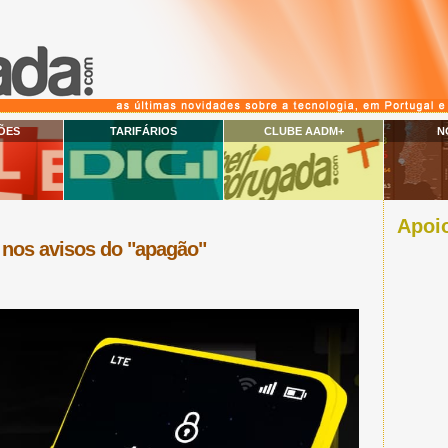
ÕES
TARIFÁRIOS
CLUBE AADM+
N
Apoio
a nos avisos do "apagão"