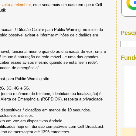
 volta a relembrar
, este seria mais um caso em que o Cell
til:
oacast / Difusão Celular para Public Warning, no inicio do
Pesq
sido possível avisar e informar milhões de cidadãos em
e móvel, funciona mesmo quando as chamadas de voz, sms e
Fund
é imune à saturação da rede móvel - e uma das grandes
receber esses avisos mesmo quando se está "sem rede",
madas de emergência".
ast para Public Warning são:
2G, 3G, 4G e 5G.
como o número de telefone, identidade ou localização) é
r Alerta de Emergência. (RGPD OK), respeita a privacidade
 dispositivos / cidadãos em menos de 10 segundos.
xclusivos e únicos.
xto em voz em dispositivos Android.
tilizados hoje em dia são compatíveis com Cell Broadcast.
imo de mensagem até 1395 caracteres.