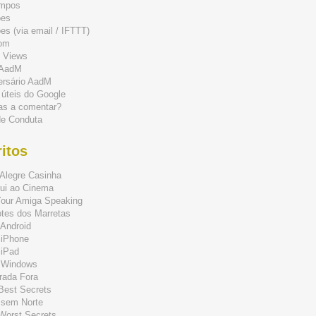
mpos
ões
s (via email / IFTTT)
om
 Views
 AadM
ersário AadM
 úteis do Google
as a comentar?
de Conduta
itos
Alegre Casinha
ui ao Cinema
Your Amiga Speaking
tes dos Marretas
Android
 iPhone
 iPad
 Windows
rada Fora
 Best Secrets
 sem Norte
 Worst Secrets