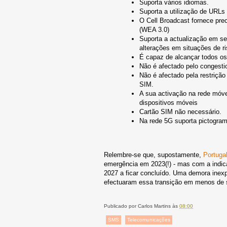
Suporta vários idiomas.
Suporta a utilização de URLs
O Cell Broadcast fornece pr
(WEA 3.0)
Suporta a actualização em s
alterações em situações de ri
É capaz de alcançar todos os
Não é afectado pelo congest
Não é afectado pela restrição
SIM.
A sua activação na rede móve
dispositivos móveis
Cartão SIM não necessário.
Na rede 5G suporta pictogra
Relembre-se que, supostamente,
Portuga
emergência em 2023(!) - mas com a indic
2027 a ficar concluído. Uma demora inex
efectuaram essa transição em menos de 
Publicado por
Carlos Martins
às
08:00
SMS
Telecomunicações