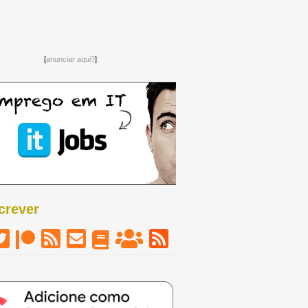
[
anunciar aqui?
]
Ganha gadget da semana
crever