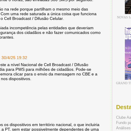
ão na rede porque partilham o mesmo meio das
 Com uma rede saturada a única coisa que funciona
NOVAS S
o Cell Broadcast / Difusão Celular.
siada incompetência pelas entidades que deveriam
 segurança dos cidadãos e não fazer comunicados como
orantes.
30/4/25 19:32
ste a nível Nacional de Cell Broadcast / Difusão
dia para PWS para milhões de cidadãos. Pode-se
 demora clicar para o envio da mensagem no CBE e a
os dispositivos.
GRAND TH
Dest
Clube A
Fundo p
 os dispositivos em território nacional, o que incluiria
Análises
ta a PT, sem estar possivelmente dependentes de uma