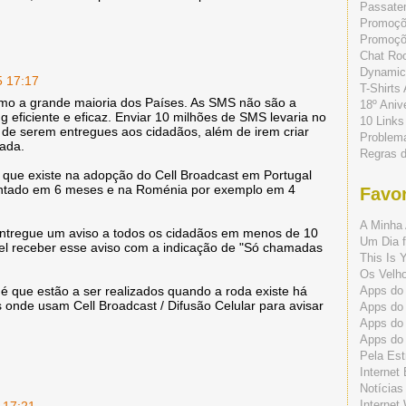
Passate
Promoç
Promoçõe
Chat Ro
Dynamic
5 17:17
T-Shirts
mo a grande maioria dos Países. As SMS não são a
18º Aniv
 eficiente e eficaz. Enviar 10 milhões de SMS levaria no
10 Links
de serem entregues aos cidadãos, além de irem criar
Problem
rada.
Regras 
 que existe na adopção do Cell Broadcast em Portugal
entado em 6 meses e na Roménia por exemplo em 4
Favor
A Minha 
entregue um aviso a todos os cidadãos em menos de 10
Um Dia f
el receber esse aviso com a indicação de "Só chamadas
This Is 
Os Velho
 que estão a ser realizados quando a roda existe há
Apps do 
 onde usam Cell Broadcast / Difusão Celular para avisar
Apps do
Apps do
Apps do
Pela Est
Internet
Notícias
Internet
 17:21