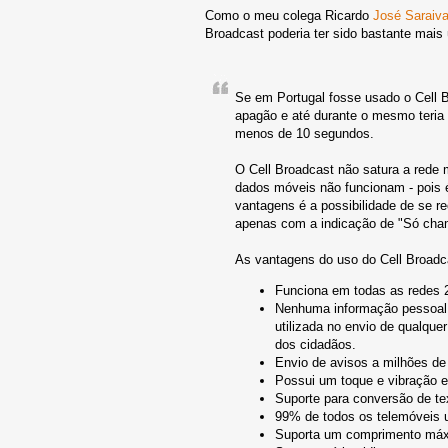
Como o meu colega Ricardo
José Saraiva
Broadcast poderia ter sido bastante mais ú
Se em Portugal fosse usado o Cell Br
apagão e até durante o mesmo teria 
menos de 10 segundos.
O Cell Broadcast não satura a red
dados móveis não funcionam - pois 
vantagens é a possibilidade de se 
apenas com a indicação de "Só cha
As vantagens do uso do Cell Broadc
Funciona em todas as redes 
Nenhuma informação pessoal (
utilizada no envio de qualque
dos cidadãos.
Envio de avisos a milhões de
Possui um toque e vibração e
Suporte para conversão de te
99% de todos os telemóveis u
Suporta um comprimento máx