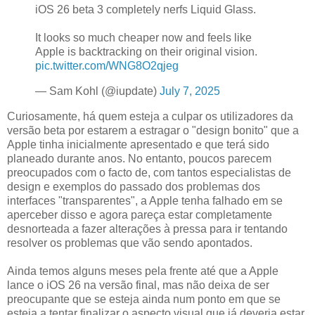
iOS 26 beta 3 completely nerfs Liquid Glass.
It looks so much cheaper now and feels like
Apple is backtracking on their original vision.
pic.twitter.com/WNG8O2qjeg
— Sam Kohl (@iupdate)
July 7, 2025
Curiosamente, há quem esteja a culpar os utilizadores da
versão beta por estarem a estragar o "design bonito" que a
Apple tinha inicialmente apresentado e que terá sido
planeado durante anos. No entanto, poucos parecem
preocupados com o facto de, com tantos especialistas de
design e exemplos do passado dos problemas dos
interfaces "transparentes", a Apple tenha falhado em se
aperceber disso e agora pareça estar completamente
desnorteada a fazer alterações à pressa para ir tentando
resolver os problemas que vão sendo apontados.
Ainda temos alguns meses pela frente até que a Apple
lance o iOS 26 na versão final, mas não deixa de ser
preocupante que se esteja ainda num ponto em que se
esteja a tentar finalizar o aspecto visual que já deveria estar